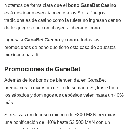
Notamos de forma clara que el
bono GanaBet Casino
está destinado esencialmente a los Slots. Juegos
tradicionales de casino como la ruleta no ingresan dentro
de los juegos que contribuyen a liberar el bono.
Ingresa a
GanaBet Casino
y conoce todas las
promociones de bono que tiene esta casa de apuestas
mexicana para ti.
Promociones de GanaBet
Además de los bonos de bienvenida, en GanaBet
premiamos tu diversión de fin de semana. Si, leíste bien,
los sábados y domingos tus depósitos valen hasta un 40%
más.
Si realizas un depósito mínimo de $300 MXN, recibirás
una bonificación del 40% hasta $2.500 MXN con un