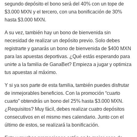
segundo depósito el bono será del 40% con un tope de
$3.000 MXN y el tercero, con una bonificación de 30%
hasta $3.000 MXN.
A su vez, también hay un bono de bienvenida sin
necesidad de realizar un depósito previo. Solo debes
registrarte y ganarás un bono de bienvenida de $400 MXN
para las apuestas deportivas. ¿Qué estás esperando para
unirte a la familia de GanaBet? Empieza a jugar y optimiza
tus apuestas al máximo.
Y si ya sos parte de esta familia, también puedes disfrutar
de inmejorables beneficios. Con la promoción “cuarto
cuarto” obtendrás un bono del 25% hasta $3.000 MXN.
¿Requisitos? Muy fácil, debes realizar cuatro depósitos
consecutivos en el mismo mes calendario. Junto con el
último de estos, se realizará la bonificación.