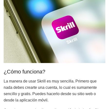
¿Cómo funciona?
La manera de usar Skrill es muy sencilla. Primero que
nada debes crearte una cuenta, lo cual es sumamente
sencillo y gratis. Puedes hacerlo desde su sitio web o
desde la aplicación móvil.