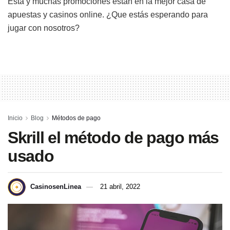
Esta y muchas promociones están en la mejor casa de
apuestas y casinos online. ¿Que estás esperando para
jugar con nosotros?
Inicio
Blog
Métodos de pago
Skrill el método de pago más
usado
CasinosenLinea
21 abril, 2022