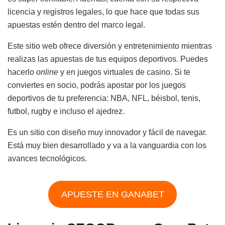
licencia y registros legales, lo que hace que todas sus
apuestas estén dentro del marco legal.
Este sitio web ofrece diversión y entretenimiento mientras
realizas las apuestas de tus equipos deportivos. Puedes
hacerlo
online
y en juegos virtuales de casino. Si te
conviertes en socio, podrás apostar por los juegos
deportivos de tu preferencia: NBA, NFL, béisbol, tenis,
futbol, rugby e incluso el ajedrez.
Es un sitio con diseño muy innovador y fácil de navegar.
Está muy bien desarrollado y va a la vanguardia con los
avances tecnológicos.
APUESTE EN GANABET