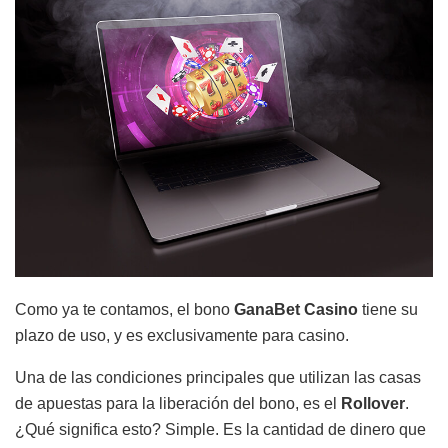
Como ya te contamos, el bono
GanaBet Casino
tiene su
plazo de uso, y es exclusivamente para casino.
Una de las condiciones principales que utilizan las casas
de apuestas para la liberación del bono, es el
Rollover
.
¿Qué significa esto? Simple. Es la cantidad de dinero que