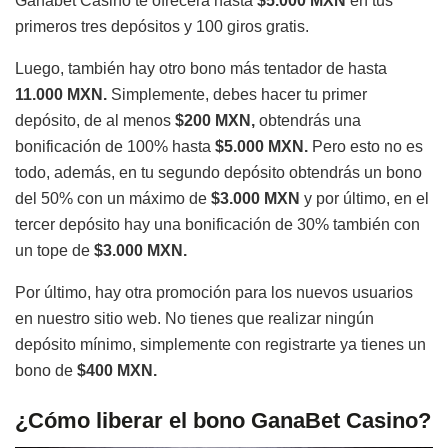
Ganabet Casino te ofrecerá hasta
$5.000 MXN
en tus
primeros tres depósitos y 100 giros gratis.
Luego, también hay otro bono más tentador de hasta
11.000 MXN.
Simplemente, debes hacer tu primer
depósito, de al menos
$200 MXN,
obtendrás una
bonificación de 100% hasta
$5.000 MXN.
Pero esto no es
todo, además, en tu segundo depósito obtendrás un bono
del 50% con un máximo de
$3.000 MXN
y por último, en el
tercer depósito hay una bonificación de 30% también con
un tope de
$3.000 MXN.
Por último, hay otra promoción para los nuevos usuarios
en nuestro sitio web. No tienes que realizar ningún
depósito mínimo, simplemente con registrarte ya tienes un
bono de
$400 MXN.
¿Cómo liberar el bono GanaBet Casino?