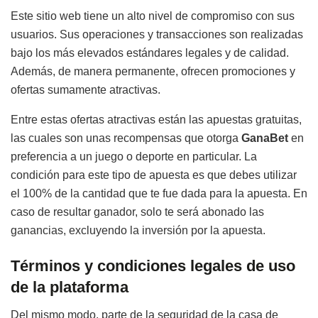
Este sitio web tiene un alto nivel de compromiso con sus
usuarios. Sus operaciones y transacciones son realizadas
bajo los más elevados estándares legales y de calidad.
Además, de manera permanente, ofrecen promociones y
ofertas sumamente atractivas.
Entre estas ofertas atractivas están las apuestas gratuitas,
las cuales son unas recompensas que otorga
GanaBet
en
preferencia a un juego o deporte en particular. La
condición para este tipo de apuesta es que debes utilizar
el 100% de la cantidad que te fue dada para la apuesta. En
caso de resultar ganador, solo te será abonado las
ganancias, excluyendo la inversión por la apuesta.
Términos y condiciones legales de uso
de la plataforma
Del mismo modo, parte de la seguridad de la casa de