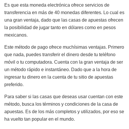
Es que esta moneda electrónica ofrece servicios de
transferencia en más de 40 monedas diferentes. Lo cual es
una gran ventaja, dado que las casas de apuestas ofrecen
la posibilidad de jugar tanto en dólares como en pesos
mexicanos.
Este método de pago ofrece muchísimas ventajas. Primero
que nada, puedes transferir el dinero desde tu teléfono
móvil o tu computadora. Cuenta con la gran ventaja de ser
un método rápido e instantáneo. Dado que a la hora de
ingresar tu dinero en la cuenta de tu sitio de apuestas
preferido.
Para saber si las casas que deseas usar cuentan con este
método, busca los términos y condiciones de la casa de
apuestas. Es de los más completos y utilizados, por eso se
ha vuelto tan popular en el mundo.