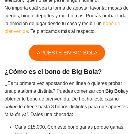
atención, ¡que no se te pase ningún número!
No importa cuál sea tu forma de apostar favorita: mesas de
juegos, bingo, deportes y mucho más. Podrás probar toda
la emoción de jugar desde tu casa y recibir un
bono de
bienvenida
. Te platicamos más al respecto.
APUESTE EN BIG BOLA
¿Cómo es el bono de Big Bola?
¿Es tu primera vez apostando en línea o quieres probar
una plataforma distinta? Puedes comenzar con
Big Bola
y
obtener tu bono de bienvenida. De hecho, este casino
online
te ofrece hasta 3 bonos distintos para que apuestes
“
a la de ya”
. Dales una checada:
Gana $15,000. Con este bono ganas porque ganas.