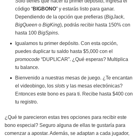
Solo tienes que hacer tu primer depósito, ingresa el
código “
BIGBONO
” y estarás listo para ganar.
Dependiendo de la opción que prefieras (
BigJack
,
BigQueen
o
BigKing
), podrás recibir hasta 150% con
hasta 100
BigSpins
.
Igualamos tu primer depósito. Con esta opción,
puedes duplicar tu saldo hasta $5,000 con el
promocode
“DUPLICAR”. ¿Qué esperas? Multiplica
tu balance.
Bienvenido a nuestras mesas de juego. ¿Te encantan
el videobingo, los
slots
y las mesas electrónicas?
Entonces este bono es para ti. Recibe hasta $400 con
tu registro.
¿Qué te parecieron estas tres opciones para recibir este
bono especial? Seguro alguna de ellas te gustaría para
comenzar a apostar. Además, se adaptan a cada jugador,