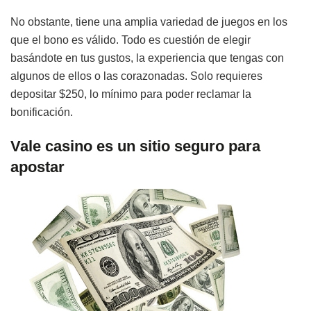
No obstante, tiene una amplia variedad de juegos en los
que el bono es válido. Todo es cuestión de elegir
basándote en tus gustos, la experiencia que tengas con
algunos de ellos o las corazonadas. Solo requieres
depositar $250, lo mínimo para poder reclamar la
bonificación.
Vale casino es un sitio seguro para
apostar