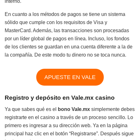
interno.
En cuanto a los métodos de pagos se tiene un sistema
sólido que cumple con los requisitos de Visa y
MasterCard. Además, las transacciones son procesadas
por un líder global de pagos en línea. Incluso, los fondos
de los clientes se guardan en una cuenta diferente a la de
la compañía. De este modo tu dinero no se toca nunca.
APUESTE EN VALE
Registro y depósito en Vale.mx casino
Ya que sabes qué es el
bono Vale.mx
simplemente debes
registrarte en el casino a través de un proceso sencillo. Lo
primero es ingresar a su dirección web. Ya en la página
principal haz clic en el botón “Registrarse”. Después sigue