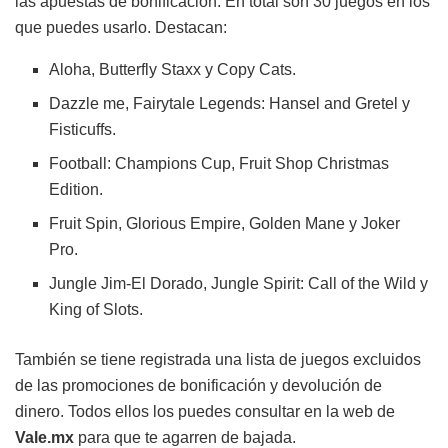
las apuestas de bonificación. En total son 30 juegos en los
que puedes usarlo. Destacan:
Aloha, Butterfly Staxx y Copy Cats.
Dazzle me, Fairytale Legends: Hansel and Gretel y
Fisticuffs.
Football: Champions Cup, Fruit Shop Christmas
Edition.
Fruit Spin, Glorious Empire, Golden Mane y Joker
Pro.
Jungle Jim-El Dorado, Jungle Spirit: Call of the Wild y
King of Slots.
También se tiene registrada una lista de juegos excluidos
de las promociones de bonificación y devolución de
dinero. Todos ellos los puedes consultar en la web de
Vale.mx
para que te agarren de bajada.