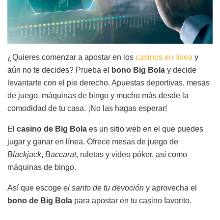
¿Quieres comenzar a apostar en los
casinos en línea
y
aún no te decides? Prueba el
bono Big Bola
y decide
levantarte con el pie derecho. Apuestas deportivas, mesas
de juego, máquinas de bingo y mucho más desde la
comodidad de tu casa. ¡No las hagas esperar!
El
casino de Big Bola
es un sitio web en el que puedes
jugar y ganar en línea. Ofrece mesas de juego de
Blackjack
,
Baccarat
, ruletas y video póker, así como
máquinas de bingo.
Así que escoge
el santo de tu devoción
y aprovecha el
bono de Big Bola
para apostar en tu casino favorito.