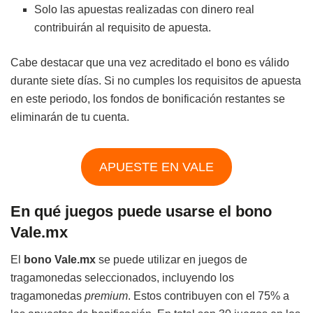
Solo las apuestas realizadas con dinero real
contribuirán al requisito de apuesta.
Cabe destacar que una vez acreditado el bono es válido
durante siete días. Si no cumples los requisitos de apuesta
en este periodo, los fondos de bonificación restantes se
eliminarán de tu cuenta.
APUESTE EN VALE
En qué juegos puede usarse el bono
Vale.mx
El
bono Vale.mx
se puede utilizar en juegos de
tragamonedas seleccionados, incluyendo los
tragamonedas
premium
. Estos contribuyen con el 75% a