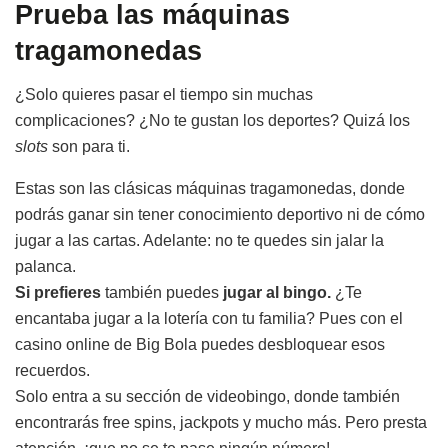
Prueba las máquinas
tragamonedas
¿Solo quieres pasar el tiempo sin muchas
complicaciones? ¿No te gustan los deportes? Quizá los
slots
son para ti.
Estas son las clásicas máquinas tragamonedas, donde
podrás ganar sin tener conocimiento deportivo ni de cómo
jugar a las cartas. Adelante: no te quedes sin jalar la
palanca.
Si prefieres
también puedes
jugar al bingo.
¿Te
encantaba jugar a la lotería con tu familia? Pues con el
casino online de Big Bola puedes desbloquear esos
recuerdos.
Solo entra a su sección de videobingo, donde también
encontrarás free spins, jackpots y mucho más. Pero presta