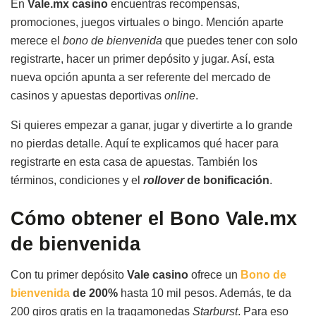
En
Vale.mx casino
encuentras recompensas,
promociones, juegos virtuales o bingo. Mención aparte
merece el
bono de bienvenida
que puedes tener con solo
registrarte, hacer un primer depósito y jugar. Así, esta
nueva opción apunta a ser referente del mercado de
casinos y apuestas deportivas
online
.
Si quieres empezar a ganar, jugar y divertirte a lo grande
no pierdas detalle. Aquí te explicamos qué hacer para
registrarte en esta casa de apuestas. También los
términos, condiciones y el
rollover
de bonificación
.
Cómo obtener el Bono Vale.mx
de bienvenida
Con tu primer depósito
Vale casino
ofrece un
Bono de
bienvenida
de 200%
hasta 10 mil pesos. Además, te da
200 giros gratis en la tragamonedas
Starburst
. Para eso