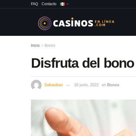
FAQ
Contacto
Inicio
Bonos
Disfruta del bono
Sebastian
16 junio, 2022
en
Bonos