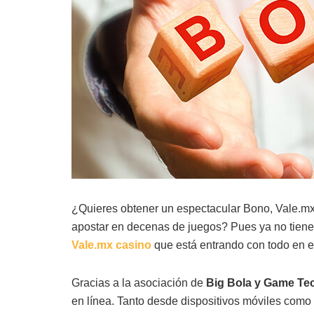
¿Quieres obtener un espectacular Bono, Vale.m
apostar en decenas de juegos? Pues ya no tienes
Vale.mx casino
que está entrando con todo en e
Gracias a la asociación de
Big Bola y Game Te
en línea. Tanto desde dispositivos móviles como