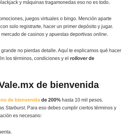
 blackjack y máquinas tragamonedas eso no es todo.
mociones, juegos virtuales o bingo. Mención aparte
on solo registrarte, hacer un primer depósito y jugar.
el mercado de casinos y apuestas deportivas
online
.
lo grande no pierdas detalle. Aquí te explicamos qué hacer
én los términos, condiciones y el
rollover
de
Vale.mx de bienvenida
no de bienvenida
de 200%
hasta 10 mil pesos.
das
Starburst
. Para eso debes cumplir ciertos términos y
cación es necesario:
uenta.