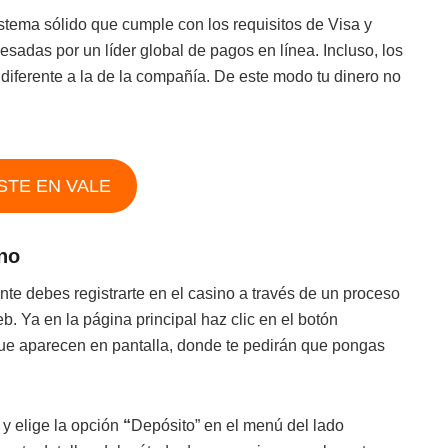
stema sólido que cumple con los requisitos de Visa y
adas por un líder global de pagos en línea. Incluso, los
diferente a la de la compañía. De este modo tu dinero no
STE EN VALE
ino
te debes registrarte en el casino a través de un proceso
b. Ya en la página principal haz clic en el botón
que aparecen en pantalla, donde te pedirán que pongas
y elige la opción
“
Depósito” en el menú del lado