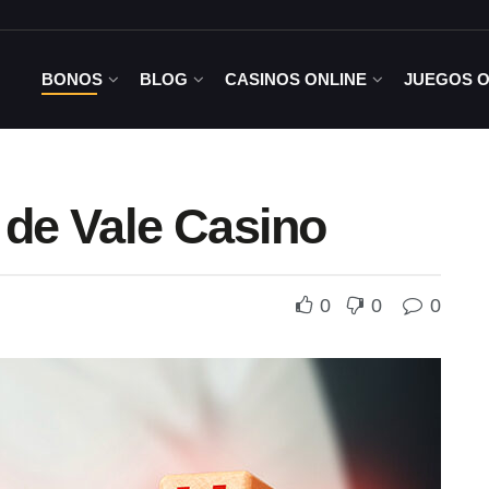
BONOS
BLOG
CASINOS ONLINE
JUEGOS O
 de Vale Casino
0
0
0