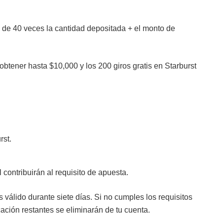
s de 40 veces la cantidad depositada + el monto de
btener hasta $10,000 y los 200 giros gratis en Starburst
rst.
 contribuirán al requisito de apuesta.
válido durante siete días. Si no cumples los requisitos
cación restantes se eliminarán de tu cuenta.