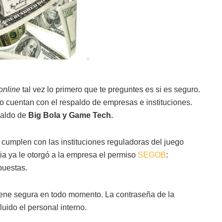
online
tal vez lo primero que te preguntes es si es seguro.
 o cuentan con el respaldo de empresas e instituciones.
paldo de
Big Bola y Game Tech.
 cumplen con las instituciones reguladoras del juego
ia ya le otorgó a la empresa el permiso
SEGOB
:
puestas.
iene segura en todo momento. La contraseña de la
luido el personal interno.