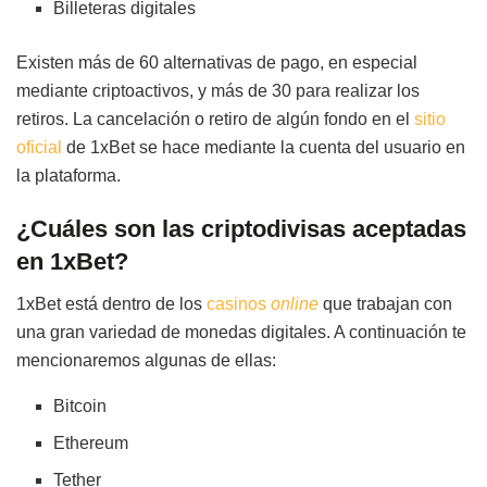
Billeteras digitales
Existen más de 60 alternativas de pago, en especial
mediante criptoactivos, y más de 30 para realizar los
retiros. La cancelación o retiro de algún fondo en el
sitio
oficial
de 1xBet se hace mediante la cuenta del usuario en
la plataforma.
¿Cuáles son las criptodivisas aceptadas
en 1xBet?
1xBet está dentro de los
casinos
online
que trabajan con
una gran variedad de monedas digitales. A continuación te
mencionaremos algunas de ellas:
Bitcoin
Ethereum
Tether