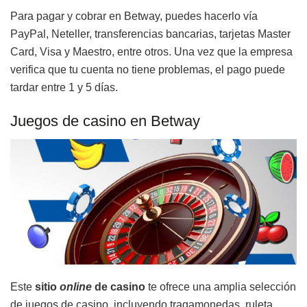
Para pagar y cobrar en Betway, puedes hacerlo vía
PayPal, Neteller, transferencias bancarias, tarjetas Master
Card, Visa y Maestro, entre otros. Una vez que la empresa
verifica que tu cuenta no tiene problemas, el pago puede
tardar entre 1 y 5 días.
Juegos de casino en Betway
Este
sitio
online
de casino
te ofrece una amplia selección
de juegos de casino, incluyendo tragamonedas, ruleta,