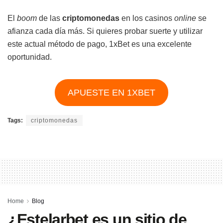
El
boom
de las
criptomonedas
en los casinos
online
se
afianza cada día más. Si quieres probar suerte y utilizar
este actual método de pago, 1xBet es una excelente
oportunidad.
APUESTE EN 1XBET
Tags:
criptomonedas
Home
Blog
¿Estelarbet es un sitio de