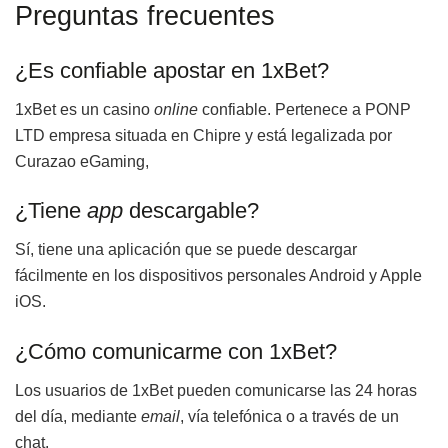
Preguntas frecuentes
¿Es confiable apostar en 1xBet?
1xBet es un casino
online
confiable. Pertenece a PONP
LTD empresa situada en Chipre y está legalizada por
Curazao eGaming,
¿Tiene
app
descargable?
Sí, tiene una aplicación que se puede descargar
fácilmente en los dispositivos personales Android y Apple
iOS.
¿Cómo comunicarme con 1xBet?
Los usuarios de 1xBet pueden comunicarse las 24 horas
del día, mediante
email
, vía telefónica o a través de un
chat.