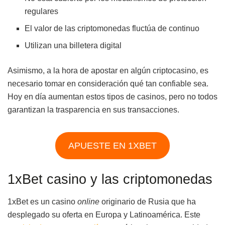
regulares
El valor de las criptomonedas fluctúa de continuo
Utilizan una billetera digital
Asimismo, a la hora de apostar en algún criptocasino, es
necesario tomar en consideración qué tan confiable sea.
Hoy en día aumentan estos tipos de casinos, pero no todos
garantizan la trasparencia en sus transacciones.
APUESTE EN 1XBET
1xBet casino y las criptomonedas
1xBet es un casino
online
originario de Rusia que ha
desplegado su oferta en Europa y Latinoamérica. Este