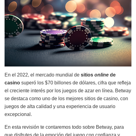
En el 2022, el mercado mundial de
sitios
online
de
casino
superó los $70 billones de dólares, cifra que refleja
el creciente interés por los juegos de azar en línea. Betway
se destaca como uno de los mejores sitios de casino, con
juegos de alta calidad y una experiencia de usuario
excepcional.
En esta revisión te contaremos todo sobre Betway, para
que disfrutes de la emoción del juego con confianza y