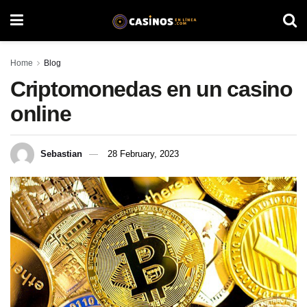
Home
Blog
Criptomonedas en un casino
online
Sebastian
28 February, 2023