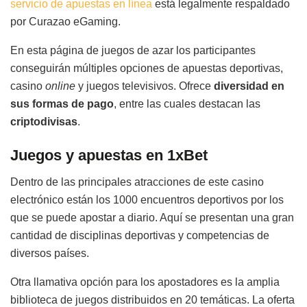
servicio de apuestas en línea
está legalmente respaldado
por Curazao eGaming.
En esta página de juegos de azar los participantes
conseguirán múltiples opciones de apuestas deportivas,
casino
online
y juegos televisivos. Ofrece
diversidad en
sus formas de pago
, entre las cuales destacan las
criptodivisas
.
Juegos y apuestas en 1xBet
Dentro de las principales atracciones de este casino
electrónico están los 1000 encuentros deportivos por los
que se puede apostar a diario. Aquí se presentan una gran
cantidad de disciplinas deportivas y competencias de
diversos países.
Otra llamativa opción para los apostadores es la amplia
biblioteca de juegos distribuidos en 20 temáticas. La oferta