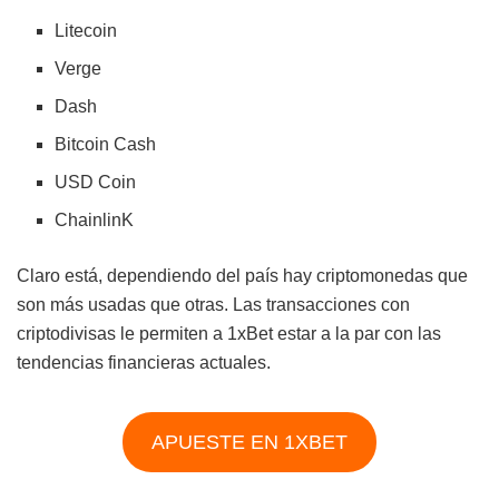
Litecoin
Verge
Dash
Bitcoin Cash
USD Coin
ChainlinK
Claro está, dependiendo del país hay criptomonedas que
son más usadas que otras. Las transacciones con
criptodivisas le permiten a 1xBet estar a la par con las
tendencias financieras actuales.
APUESTE EN 1XBET