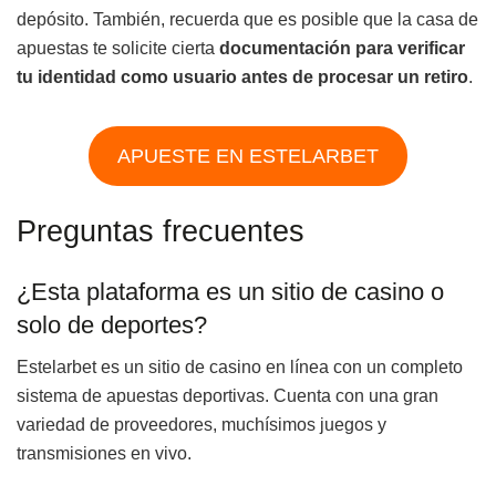
depósito. También, recuerda que es posible que la casa de
apuestas te solicite cierta
documentación para verificar
tu identidad como usuario antes de procesar un retiro
.
APUESTE EN ESTELARBET
Preguntas frecuentes
¿Esta plataforma es un sitio de casino o
solo de deportes?
Estelarbet es un sitio de casino en línea con un completo
sistema de apuestas deportivas. Cuenta con una gran
variedad de proveedores, muchísimos juegos y
transmisiones en vivo.