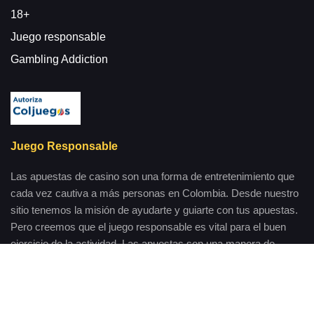
18+
Juego responsable
Gambling Addiction
Juego Responsable
Las apuestas de casino son una forma de entretenimiento que
cada vez cautiva a más personas en Colombia. Desde nuestro
sitio tenemos la misión de ayudarte y guiarte con tus apuestas.
Pero creemos que el juego responsable es vital para el buen
ejercicio de la actividad. Las apuestas son una manera de
diversión, pero nunca debes esperar que estas solucionen tu
vida. Apuesta con moderación y responsabilidad.
MÁS INFO…