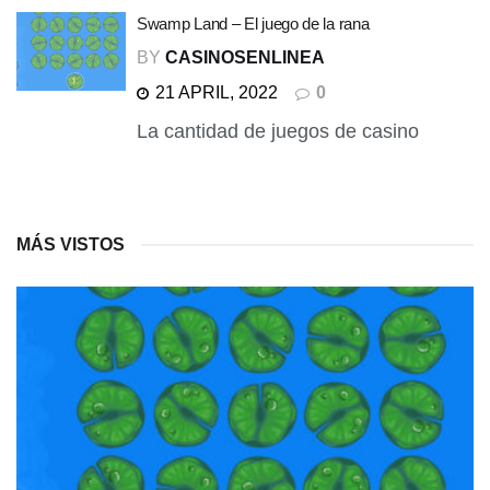
es un juego diseñado por Pragmatic
Swamp Land – El juego de la rana
Play basta para entender que la
BY
CASINOSENLINEA
calidad que tiene es altísima. Mustang
21 APRIL, 2022
0
Gold es un tragamonedas
La cantidad de juegos de casino
apasionante que...
existentes en los casinos online es
abismal. Las apuestas de casino
online han tenido un desarrollo
MÁS VISTOS
incesante que deja como
consecuencia cientos de juegos...