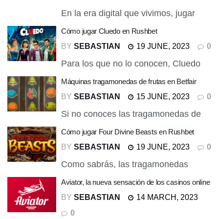
preferencias y hábitos de...
En la era digital que vivimos, jugar
casinos en línea es una forma fácil y
Cómo jugar Cluedo en Rushbet
emocionante de disfrutar de los
BY
SEBASTIAN
19 JUNE, 2023
0
juegos de azar. Sin embargo, antes de
Para los que no lo conocen, Cluedo
colocar tu dinero...
es uno de los juegos de mesa más
Máquinas tragamonedas de frutas en Betfair
populares que hay. Fue un
BY
SEBASTIAN
15 JUNE, 2023
0
lanzamiento muy positivo por parte de
Si no conoces las tragamonedas de
Hasbro que se popularizó...
frutas, estás en el lugar correcto.
Cómo jugar Four Divine Beasts en Rushbet
Dentro de este artículo conocerás
BY
SEBASTIAN
19 JUNE, 2023
0
todas las opciones disponibles que se
Como sabrás, las tragamonedas
encuentran en Betfair. Así, tendrás la
están a la orden del día. Estas te
oportunidad...
Aviator, la nueva sensación de los casinos online
permitirán divertirte y ganar dinero.
BY
SEBASTIAN
14 MARCH, 2023
Por ello, en este post te contamos
0