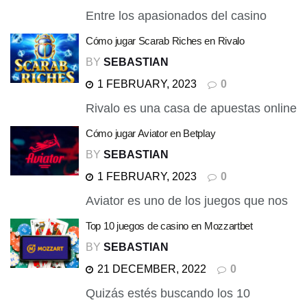
cómo jugar Four Divine Beasts en...
Entre los apasionados del casino
online, el juego Aviator ya figura entre
Cómo jugar Scarab Riches en Rivalo
sus favoritos. Es una de las opciones
BY
SEBASTIAN
más demandadas dentro de este
1 FEBRUARY, 2023
0
amplio mundo del envite y azar....
Rivalo es una casa de apuestas online
que entre otras cosas contiene juegos
Cómo jugar Aviator en Betplay
de casino. Scarab Riches es una
BY
SEBASTIAN
tragaperras que se ha ganado un
1 FEBRUARY, 2023
0
puesto entre las mejores. En...
Aviator es uno de los juegos que nos
brinda Betplay en su sección de
Top 10 juegos de casino en Mozzartbet
casino. Este casino nos presenta un
BY
SEBASTIAN
amplio catálogo de juegos
21 DECEMBER, 2022
0
disponibles, más de 500 opciones
Quizás estés buscando los 10
de...