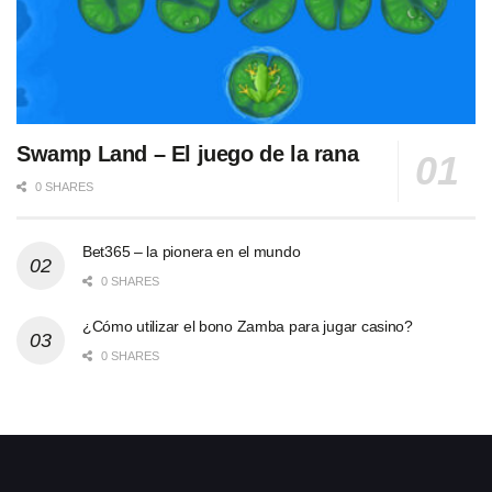
Swamp Land – El juego de la rana
0 SHARES
Bet365 – la pionera en el mundo
0 SHARES
¿Cómo utilizar el bono Zamba para jugar casino?
0 SHARES