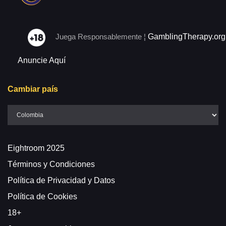
Juega Responsablemente ¦
GamblingTherapy.org
Anuncie Aquí
Cambiar país
Eightroom 2025
Términos y Condiciones
Política de Privacidad y Datos
Política de Cookies
18+