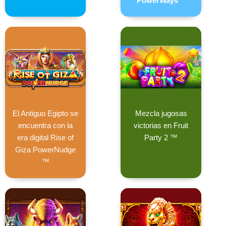
PowerWays™
Jugar Gratis
Jugar Gratis
El Antiguo Egipto se
Mezcla jugosas
Juegue por
Juegue por
encuentra con la
victorias en Fruit
dinero
dinero
era digital Rise of
Party 2 ™
Giza PowerNudge
™