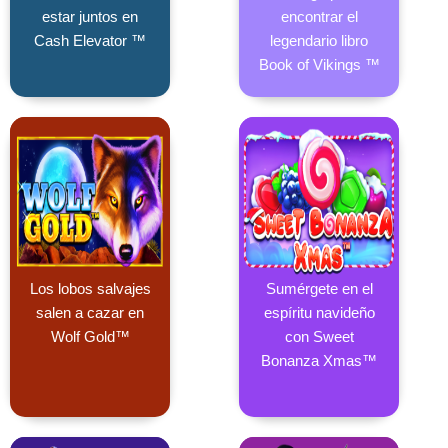
estar juntos en
encontrar el
Cash Elevator ™
legendario libro
Book of Vikings ™
Jugar Gratis
Jugar Gratis
Los lobos salvajes
Sumérgete en el
Juegue por
Juegue por
salen a cazar en
espíritu navideño
dinero
dinero
Wolf Gold™
con Sweet
Bonanza Xmas™