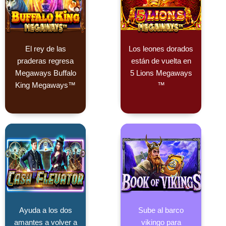
Jugar Gratis
Jugar Gratis
El rey de las
Los leones dorados
Juegue por
Juegue por
praderas regresa
están de vuelta en
dinero
dinero
Megaways Buffalo
5 Lions Megaways
King Megaways™
™
Jugar Gratis
Jugar Gratis
Ayuda a los dos
Sube al barco
Juegue por
Juegue por
amantes a volver a
vikingo para
dinero
dinero