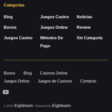
Categorías
Blog
Juegos Casino
Noticias
Bonos
Juegos Online
Review
Juegos Casino
Métodos De
Sin Categoría
Pago
Bonos
Blog
Casinos Online
Juegos Online
Juegos de Casinos
Contacto
Eightroom
Eightroom
© 2023
- Powered by
.