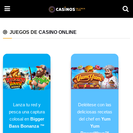
JUEGOS DE
CASINO ONLINE
Jugar Gratis
Jugar Gratis
Lanza tu red y
Deléitese con las
Juegue por
Juegue por
pesca una captura
deliciosas recetas
dinero
dinero
colosal en
Bigger
del chef en
Yum
Bass Bonanza ™
Yum