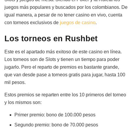
juegos más populares y buscados por los colombianos. De
igual manera, a pesar de no tener casino en vivo, cuenta
con torneos exclusivos de
juegos de casino
.
Los torneos en Rushbet
Este es el apartado más exitoso de este casino en línea.
Los torneos son de Slots y tienen un tiempo para poder
jugarlo. Pero el reparto de premios es bastante grande,
que van desde pase a torneos gratis para jugar, hasta 100
mil pesos.
Estos premios se reparten entre los 10 primeros del torneo
y los mismos son:
Primer premio: bono de 100.000 pesos
Segundo premio: bono de 70.000 pesos