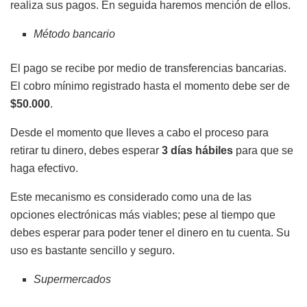
realiza sus pagos. En seguida haremos mención de ellos.
Método bancario
El pago se recibe por medio de transferencias bancarias.
El cobro mínimo registrado hasta el momento debe ser de
$50.000
.
Desde el momento que lleves a cabo el proceso para
retirar tu dinero, debes esperar
3 días hábiles
para que se
haga efectivo.
Este mecanismo es considerado como una de las
opciones electrónicas más viables; pese al tiempo que
debes esperar para poder tener el dinero en tu cuenta. Su
uso es bastante sencillo y seguro.
Supermercados