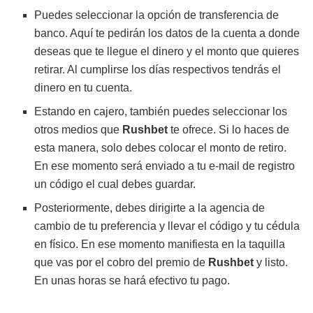
Puedes seleccionar la opción de transferencia de
banco. Aquí te pedirán los datos de la cuenta a donde
deseas que te llegue el dinero y el monto que quieres
retirar. Al cumplirse los días respectivos tendrás el
dinero en tu cuenta.
Estando en cajero, también puedes seleccionar los
otros medios que
Rushbet
te ofrece. Si lo haces de
esta manera, solo debes colocar el monto de retiro.
En ese momento será enviado a tu e-mail de registro
un código el cual debes guardar.
Posteriormente, debes dirigirte a la agencia de
cambio de tu preferencia y llevar el código y tu cédula
en físico. En ese momento manifiesta en la taquilla
que vas por el cobro del premio de
Rushbet
y listo.
En unas horas se hará efectivo tu pago.