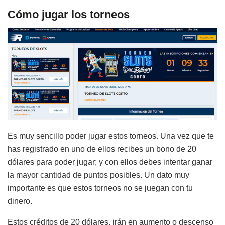
Cómo jugar los torneos
Es muy sencillo poder jugar estos torneos. Una vez que te
has registrado en uno de ellos recibes un bono de 20
dólares para poder jugar; y con ellos debes intentar ganar
la mayor cantidad de puntos posibles. Un dato muy
importante es que estos torneos no se juegan con tu
dinero.
Estos créditos de 20 dólares, irán en aumento o descenso