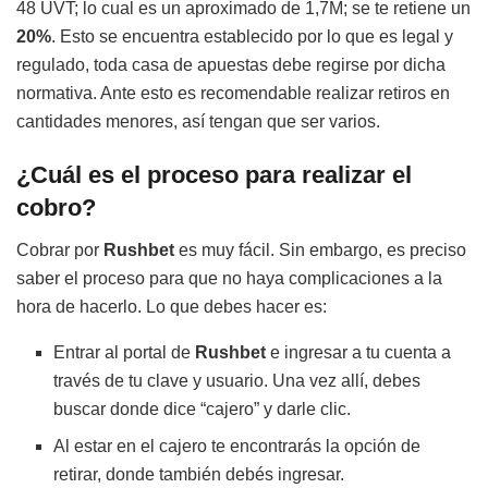
48 UVT; lo cual es un aproximado de 1,7M; se te retiene un
20%
. Esto se encuentra establecido por lo que es legal y
regulado, toda casa de apuestas debe regirse por dicha
normativa. Ante esto es recomendable realizar retiros en
cantidades menores, así tengan que ser varios.
¿Cuál es el proceso para realizar el
cobro?
Cobrar por
Rushbet
es muy fácil. Sin embargo, es preciso
saber el proceso para que no haya complicaciones a la
hora de hacerlo. Lo que debes hacer es:
Entrar al portal de
Rushbet
e ingresar a tu cuenta a
través de tu clave y usuario. Una vez allí, debes
buscar donde dice “cajero” y darle clic.
Al estar en el cajero te encontrarás la opción de
retirar, donde también debés ingresar.