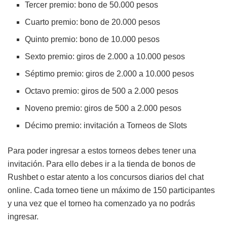
Tercer premio: bono de 50.000 pesos
Cuarto premio: bono de 20.000 pesos
Quinto premio: bono de 10.000 pesos
Sexto premio: giros de 2.000 a 10.000 pesos
Séptimo premio: giros de 2.000 a 10.000 pesos
Octavo premio: giros de 500 a 2.000 pesos
Noveno premio: giros de 500 a 2.000 pesos
Décimo premio: invitación a Torneos de Slots
Para poder ingresar a estos torneos debes tener una
invitación. Para ello debes ir a la tienda de bonos de
Rushbet o estar atento a los concursos diarios del chat
online. Cada torneo tiene un máximo de 150 participantes
y una vez que el torneo ha comenzado ya no podrás
ingresar.