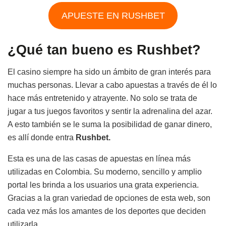
APUESTE EN RUSHBET
¿Qué tan bueno es Rushbet?
El casino siempre ha sido un ámbito de gran interés para
muchas personas. Llevar a cabo apuestas a través de él lo
hace más entretenido y atrayente. No solo se trata de
jugar a tus juegos favoritos y sentir la adrenalina del azar.
A esto también se le suma la posibilidad de ganar dinero,
es allí donde entra
Rushbet.
Esta es una de las casas de apuestas en línea más
utilizadas en Colombia. Su moderno, sencillo y amplio
portal les brinda a los usuarios una grata experiencia.
Gracias a la gran variedad de opciones de esta web, son
cada vez más los amantes de los deportes que deciden
utilizarla.