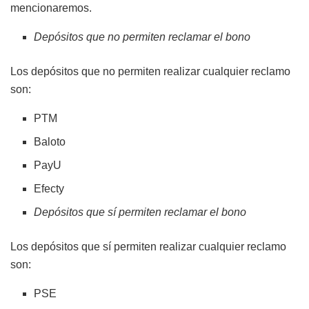
mencionaremos.
Depósitos que no permiten reclamar el bono
Los depósitos que no permiten realizar cualquier reclamo
son:
PTM
Baloto
PayU
Efecty
Depósitos que sí permiten reclamar el bono
Los depósitos que sí permiten realizar cualquier reclamo
son:
PSE