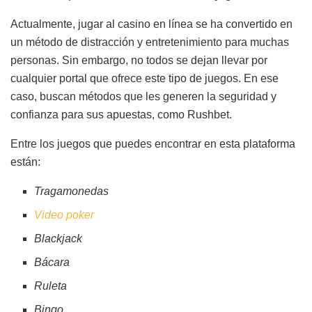
Actualmente, jugar al casino en línea se ha convertido en
un método de distracción y entretenimiento para muchas
personas. Sin embargo, no todos se dejan llevar por
cualquier portal que ofrece este tipo de juegos. En ese
caso, buscan métodos que les generen la seguridad y
confianza para sus apuestas, como Rushbet.
Entre los juegos que puedes encontrar en esta plataforma
están:
Tragamonedas
Video poker
Blackjack
Bácara
Ruleta
Bingo