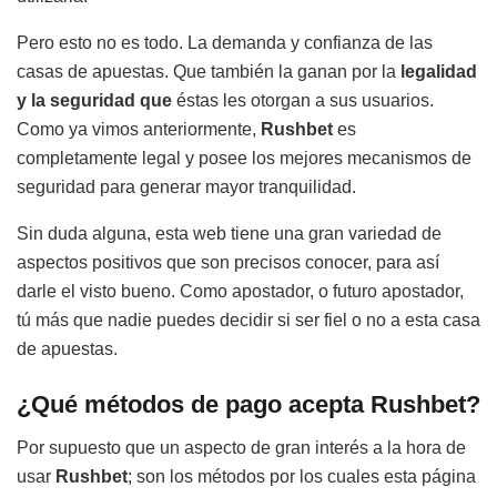
Pero esto no es todo. La demanda y confianza de las
casas de apuestas. Que también la ganan por la
legalidad
y la seguridad que
éstas les otorgan a sus usuarios.
Como ya vimos anteriormente,
Rushbet
es
completamente legal y posee los mejores mecanismos de
seguridad para generar mayor tranquilidad.
Sin duda alguna, esta web tiene una gran variedad de
aspectos positivos que son precisos conocer, para así
darle el visto bueno. Como apostador, o futuro apostador,
tú más que nadie puedes decidir si ser fiel o no a esta casa
de apuestas.
¿Qué métodos de pago acepta Rushbet?
Por supuesto que un aspecto de gran interés a la hora de
usar
Rushbet
; son los métodos por los cuales esta página