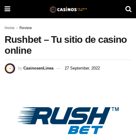
Home
Review
Rushbet – Tu sitio de casino
online
by
CasinosenLinea
27 September, 2022