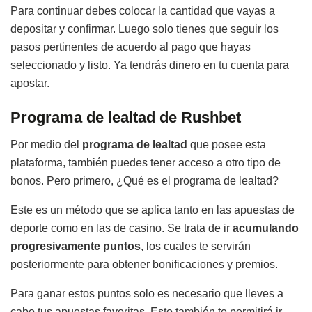
Para continuar debes colocar la cantidad que vayas a
depositar y confirmar. Luego solo tienes que seguir los
pasos pertinentes de acuerdo al pago que hayas
seleccionado y listo. Ya tendrás dinero en tu cuenta para
apostar.
Programa de lealtad de Rushbet
Por medio del
programa de lealtad
que posee esta
plataforma, también puedes tener acceso a otro tipo de
bonos. Pero primero, ¿Qué es el programa de lealtad?
Este es un método que se aplica tanto en las apuestas de
deporte como en las de casino. Se trata de ir
acumulando
progresivamente puntos
, los cuales te servirán
posteriormente para obtener bonificaciones y premios.
Para ganar estos puntos solo es necesario que lleves a
cabo tus apuestas favoritas. Esto también te permitirá ir