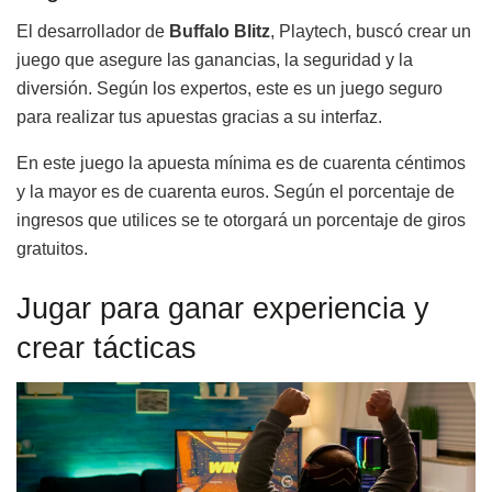
El desarrollador de
Buffalo Blitz
, Playtech, buscó crear un
juego que asegure las ganancias, la seguridad y la
diversión. Según los expertos, este es un juego seguro
para realizar tus apuestas gracias a su interfaz.
En este juego la apuesta mínima es de cuarenta céntimos
y la mayor es de cuarenta euros. Según el porcentaje de
ingresos que utilices se te otorgará un porcentaje de giros
gratuitos.
Jugar para ganar experiencia y
crear tácticas