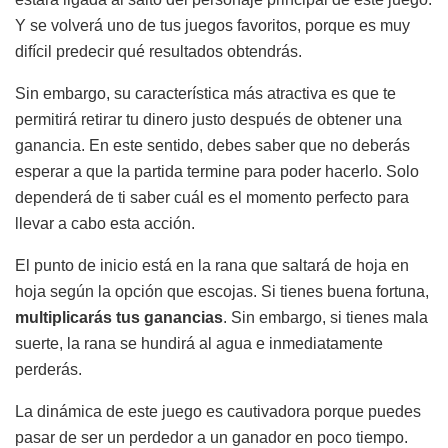
Y se volverá uno de tus juegos favoritos, porque es muy
difícil predecir qué resultados obtendrás.
Sin embargo, su característica más atractiva es que te
permitirá retirar tu dinero justo después de obtener una
ganancia. En este sentido, debes saber que no deberás
esperar a que la partida termine para poder hacerlo. Solo
dependerá de ti saber cuál es el momento perfecto para
llevar a cabo esta acción.
El punto de inicio está en la rana que saltará de hoja en
hoja según la opción que escojas. Si tienes buena fortuna,
multiplicarás tus ganancias
. Sin embargo, si tienes mala
suerte, la rana se hundirá al agua e inmediatamente
perderás.
La dinámica de este juego es cautivadora porque puedes
pasar de ser un perdedor a un ganador en poco tiempo.