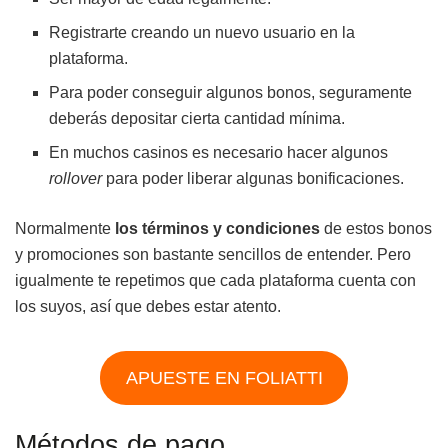
Registrarte creando un nuevo usuario en la
plataforma.
Para poder conseguir algunos bonos, seguramente
deberás depositar cierta cantidad mínima.
En muchos casinos es necesario hacer algunos
rollover
para poder liberar algunas bonificaciones.
Normalmente
los términos y condiciones
de estos bonos
y promociones son bastante sencillos de entender. Pero
igualmente te repetimos que cada plataforma cuenta con
los suyos, así que debes estar atento.
APUESTE EN FOLIATTI
Métodos de pago