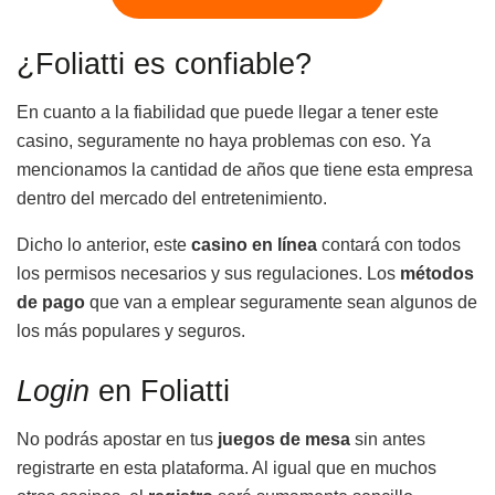
¿Foliatti es confiable?
En cuanto a la fiabilidad que puede llegar a tener este
casino, seguramente no haya problemas con eso. Ya
mencionamos la cantidad de años que tiene esta empresa
dentro del mercado del entretenimiento.
Dicho lo anterior, este
casino en línea
contará con todos
los permisos necesarios y sus regulaciones. Los
métodos
de pago
que van a emplear seguramente sean algunos de
los más populares y seguros.
Login
en Foliatti
No podrás apostar en tus
juegos de mesa
sin antes
registrarte en esta plataforma. Al igual que en muchos