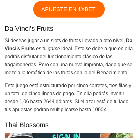
APUESTE EN 1XBET
Da Vinci’s Fruits
Si deseas jugar a un slots de frutas llevado a otro nivel,
Da
Vinci’s Fruits
es tu
game
ideal. Esto se debe a que en ella
podrás disfrutar del funcionamiento clásico de las
tragamonedas. Pero con una nueva impronta, dado que se
mezcla la temática de las frutas con la del Renacimiento.
Este juego está estructurado por cinco carretes, tres filas y
un total de cinco líneas de pago. En ella podrás invertir
desde 1,06 hasta 2644 dólares. Si el azar está de tu lado,
tus apuestas podrán multiplicarse hasta 1000x.
Thai Blossoms