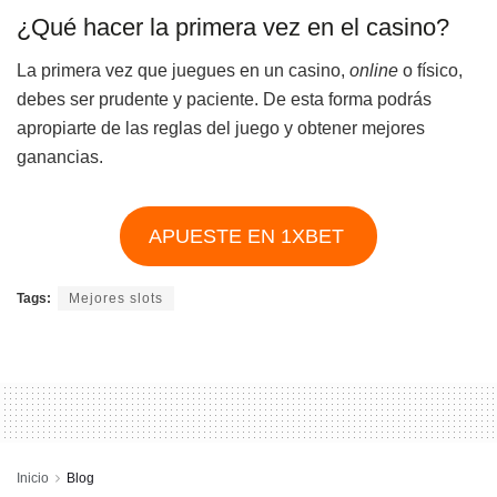
¿Qué hacer la primera vez en el casino?
La primera vez que juegues en un casino,
online
o físico,
debes ser prudente y paciente. De esta forma podrás
apropiarte de las reglas del juego y obtener mejores
ganancias.
APUESTE EN 1XBET
Tags:
Mejores slots
Inicio
Blog