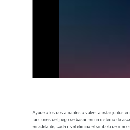
Ayude a los dos amantes a volver a estar juntos e
funciones del juego se basan en un sistema de asc
en adelante, cada nivel elimina el símbolo de menor