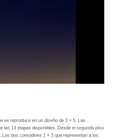
ue se reproduce en un diseño de 3 × 5.
Las
e las 13 etapas disponibles.
Desde el segundo piso
a.
Los dos comodines 1 × 3 que representan a los