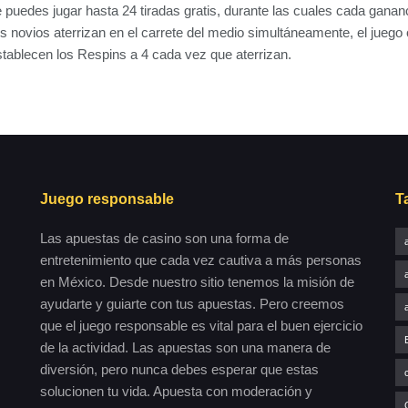
puedes jugar hasta 24 tiradas gratis, durante las cuales cada ganan
 novios aterrizan en el carrete del medio simultáneamente, el juego
ablecen los Respins a 4 cada vez que aterrizan.
Juego responsable
T
Las apuestas de casino son una forma de
entretenimiento que cada vez cautiva a más personas
en México. Desde nuestro sitio tenemos la misión de
ayudarte y guiarte con tus apuestas. Pero creemos
que el juego responsable es vital para el buen ejercicio
de la actividad. Las apuestas son una manera de
diversión, pero nunca debes esperar que estas
solucionen tu vida. Apuesta con moderación y