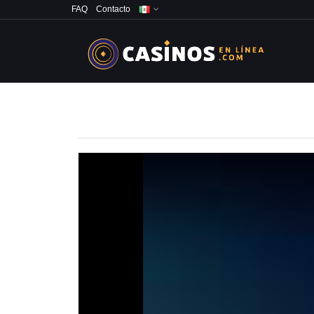
FAQ
Contacto