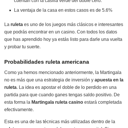
cuentan con la casilla verde del doble cero.
La ventaja de la casa en estos casos es de 5.6%
La
ruleta
es uno de los juegos más clásicos e interesantes
que podrás encontrar en un casino. Con todos los datos
que has aprendido hoy ya estás listo para darle una vuelta
y probar tu suerte.
Probabilidades ruleta americana
Como ya hemos mencionado anteriormente, la Martingala
no es más que una estrategia de inversión y
apuesta en la
ruleta
. La idea es apostar el doble de lo perdido en una
partida para que cuando ganes tengas saldo positivo. De
esta forma la
Martingala ruleta casino
estará completada
efectivamente.
Esta es una de las técnicas más utilizadas dentro de la