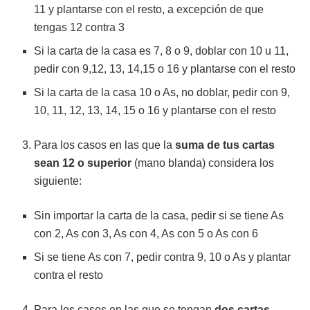
11 y plantarse con el resto, a excepción de que
tengas 12 contra 3
Si la carta de la casa es 7, 8 o 9, doblar con 10 u 11,
pedir con 9,12, 13, 14,15 o 16 y plantarse con el resto
Si la carta de la casa 10 o As, no doblar, pedir con 9,
10, 11, 12, 13, 14, 15 o 16 y plantarse con el resto
Para los casos en las que la
suma de tus cartas
sean 12 o superior
(mano blanda) considera los
siguiente:
Sin importar la carta de la casa, pedir si se tiene As
con 2, As con 3, As con 4, As con 5 o As con 6
Si se tiene As con 7, pedir contra 9, 10 o As y plantar
contra el resto
Para los casos en las que se tengan
dos cartas