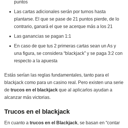
puntos
Las cartas adicionales serán por turnos hasta
plantarse. El que se pase de 21 puntos pierde, de lo
contrario, ganará el que se acerque más a los 21
Las ganancias se pagan 1:1
En caso de que tus 2 primeras cartas sean un As y
una figura, se considera “blackjack” y se paga 3:2 con
respecto a la apuesta
Estás serían las reglas fundamentales, tanto para el
blackjack como para un casino real. Pero existen una serie
de
trucos en el blackjack
que al aplicarlos ayudan a
alcanzar más victorias.
Trucos en el blackjack
En cuanto a
trucos en el Blackjack
, se basan en “contar