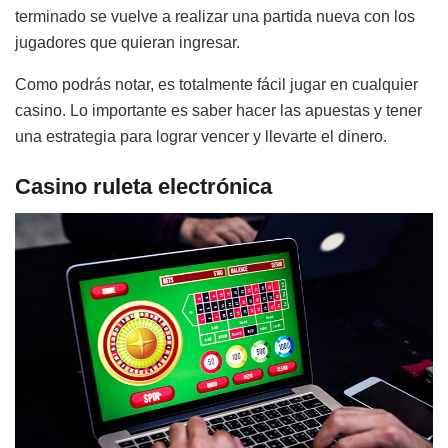
terminado se vuelve a realizar una partida nueva con los
jugadores que quieran ingresar.
Como podrás notar, es totalmente fácil jugar en cualquier
casino. Lo importante es saber hacer las apuestas y tener
una estrategia para lograr vencer y llevarte el dinero.
Casino ruleta electrónica