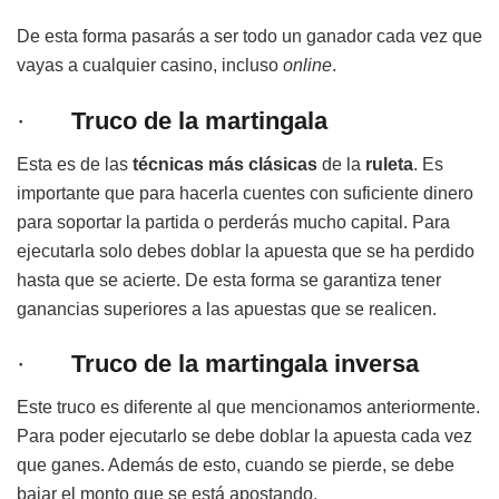
De esta forma pasarás a ser todo un ganador cada vez que
vayas a cualquier casino, incluso
online
.
·
Truco de la martingala
Esta es de las
técnicas más clásicas
de la
ruleta
. Es
importante que para hacerla cuentes con suficiente dinero
para soportar la partida o perderás mucho capital. Para
ejecutarla solo debes doblar la apuesta que se ha perdido
hasta que se acierte. De esta forma se garantiza tener
ganancias superiores a las apuestas que se realicen.
·
Truco de la martingala inversa
Este truco es diferente al que mencionamos anteriormente.
Para poder ejecutarlo se debe doblar la apuesta cada vez
que ganes. Además de esto, cuando se pierde, se debe
bajar el monto que se está apostando.