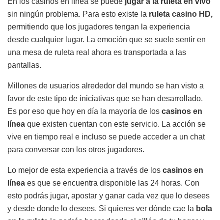
En los casinos en línea se puede
jugar a la ruleta
en vivo
sin ningún problema. Para esto existe la
ruleta casino HD,
permitiendo que los jugadores tengan la experiencia
desde cualquier lugar. La emoción que se suele sentir en
una mesa de ruleta real ahora es transportada a las
pantallas.
Millones de usuarios alrededor del mundo se han visto a
favor de este tipo de iniciativas que se han desarrollado.
Es por eso que hoy en día la mayoría de los
casinos en
línea
que existen cuentan con este servicio. La acción se
vive en tiempo real e incluso se puede acceder a un chat
para conversar con los otros jugadores.
Lo mejor de esta experiencia a través de los
casinos en
línea
es que se encuentra disponible las 24 horas. Con
esto podrás jugar, apostar y ganar cada vez que lo desees
y desde donde lo desees. Si quieres ver dónde cae la
bola