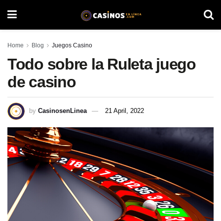
Home
Blog
Juegos Casino
Todo sobre la Ruleta juego
de casino
by
CasinosenLinea
21 April, 2022