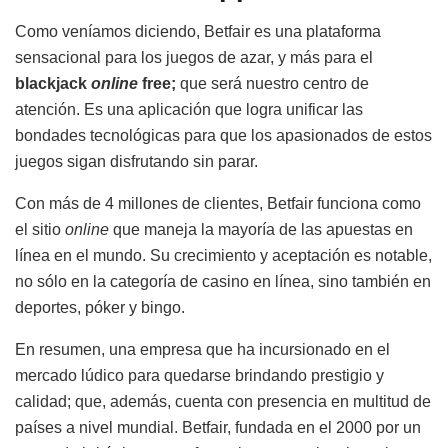
Como veníamos diciendo, Betfair es una plataforma
sensacional para los juegos de azar, y más para el
blackjack
online
free;
que será nuestro centro de
atención. Es una aplicación que logra unificar las
bondades tecnológicas para que los apasionados de estos
juegos sigan disfrutando sin parar.
Con más de 4 millones de clientes, Betfair funciona como
el sitio
online
que maneja la mayoría de las apuestas en
línea en el mundo. Su crecimiento y aceptación es notable,
no sólo en la categoría de casino en línea, sino también en
deportes, póker y bingo.
En resumen, una empresa que ha incursionado en el
mercado lúdico para quedarse brindando prestigio y
calidad; que, además, cuenta con presencia en multitud de
países a nivel mundial. Betfair, fundada en el 2000 por un