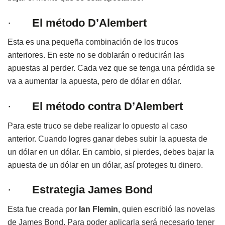
·
El método D’Alembert
Esta es una pequeña combinación de los trucos
anteriores. En este no se doblarán o reducirán las
apuestas al perder. Cada vez que se tenga una pérdida se
va a aumentar la apuesta, pero de dólar en dólar.
·
El método contra D’Alembert
Para este truco se debe realizar lo opuesto al caso
anterior. Cuando logres ganar debes subir la apuesta de
un dólar en un dólar. En cambio, si pierdes, debes bajar la
apuesta de un dólar en un dólar, así proteges tu dinero.
·
Estrategia James Bond
Esta fue creada por
Ian Flemin
, quien escribió las novelas
de James Bond. Para poder aplicarla será necesario tener