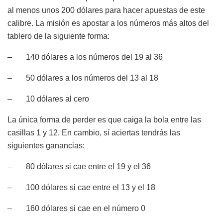
al menos unos 200 dólares para hacer apuestas de este
calibre. La misión es apostar a los números más altos del
tablero de la siguiente forma:
– 140 dólares a los números del 19 al 36
– 50 dólares a los números del 13 al 18
– 10 dólares al cero
La única forma de perder es que caiga la bola entre las
casillas 1 y 12. En cambio, sí aciertas tendrás las
siguientes ganancias:
– 80 dólares si cae entre el 19 y el 36
– 100 dólares si cae entre el 13 y el 18
– 160 dólares si cae en el número 0