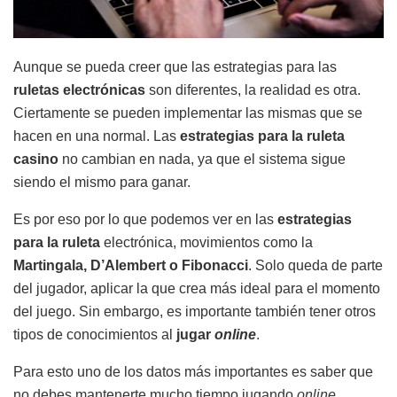
Aunque se pueda creer que las estrategias para las
ruletas electrónicas
son diferentes, la realidad es otra.
Ciertamente se pueden implementar las mismas que se
hacen en una normal. Las
estrategias para la ruleta
casino
no cambian en nada, ya que el sistema sigue
siendo el mismo para ganar.
Es por eso por lo que podemos ver en las
estrategias
para la ruleta
electrónica, movimientos como la
Martingala, D’Alembert o Fibonacci
. Solo queda de parte
del jugador, aplicar la que crea más ideal para el momento
del juego. Sin embargo, es importante también tener otros
tipos de conocimientos al
jugar
online
.
Para esto uno de los datos más importantes es saber que
no debes mantenerte mucho tiempo jugando
online
.