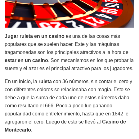
Jugar ruleta en un casino
es una de las cosas más
populares que se suelen hacer. Este y las máquinas
tragamonedas son los principales atractivos a la hora de
estar en un casino
. Son mecanismos en los que probar la
suerte y el azar es el principal atractivo para los jugadores.
En un inicio, la
ruleta
con 36 números, sin contar el cero y
con diferentes colores se relacionaba con magia. Esto se
debe a que la suma de cada uno de estos números daba
como resultado el 666. Poco a poco fue ganando
popularidad como entretenimiento, hasta que en 1842 le
agregaron el cero. Luego de esto se llevó al
Casino de
Montecarlo
.