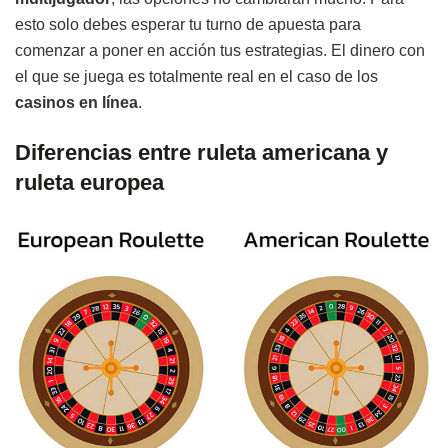
esto solo debes esperar tu turno de apuesta para
comenzar a poner en acción tus estrategias. El dinero con
el que se juega es totalmente real en el caso de los
casinos en línea
.
Diferencias entre ruleta americana y
ruleta europea