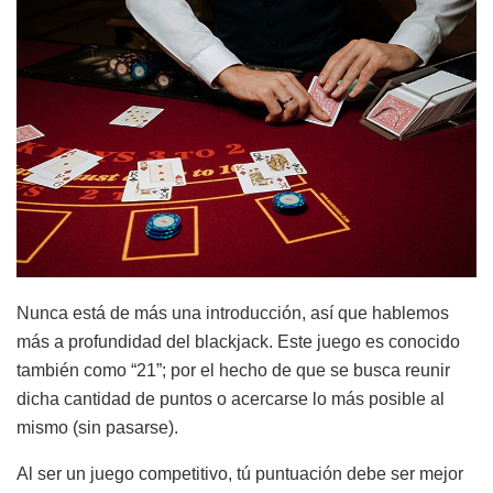
Nunca está de más una introducción, así que hablemos
más a profundidad del blackjack. Este juego es conocido
también como “21”; por el hecho de que se busca reunir
dicha cantidad de puntos o acercarse lo más posible al
mismo (sin pasarse).
Al ser un juego competitivo, tú puntuación debe ser mejor