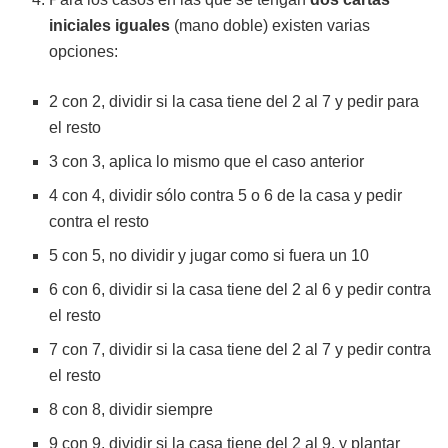
iniciales iguales
(mano doble) existen varias
opciones:
2 con 2, dividir si la casa tiene del 2 al 7 y pedir para
el resto
3 con 3, aplica lo mismo que el caso anterior
4 con 4, dividir sólo contra 5 o 6 de la casa y pedir
contra el resto
5 con 5, no dividir y jugar como si fuera un 10
6 con 6, dividir si la casa tiene del 2 al 6 y pedir contra
el resto
7 con 7, dividir si la casa tiene del 2 al 7 y pedir contra
el resto
8 con 8, dividir siempre
9 con 9, dividir si la casa tiene del 2 al 9, y plantar