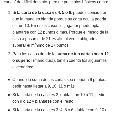
cartas” de difícil dominio, pero de principios básicos como:
Si la
carta de la casa es 4, 5 o 6
: puedes considerar
que la mano es blanda porque su carta oculta podría
ser un 10. En estos casos, el jugador puede optar
plantarse con 12 puntos o más. Porque el riesgo de la
casa a pasarse de 21 es alto al verse obligado a
superar el mínimo de 17 puntos
Para los casos donde la
suma de tus cartas sean 12
o superior
(mano dura), ten en cuenta los siguientes
escenarios:
Cuando la suma de tus cartas sea menor a 9 puntos,
pedir hasta llegar a 9, 10, 11 o más
Si la carta de la casa es 2, doblar con 10 u 11, pedir
con 9 o 12 y plantarse con el resto
Si la carta de la casa es 3, 4, 5 o 6, doblar con 9, 10 u