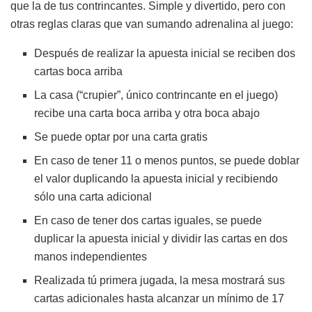
que la de tus contrincantes. Simple y divertido, pero con
otras reglas claras que van sumando adrenalina al juego:
Después de realizar la apuesta inicial se reciben dos
cartas boca arriba
La casa (“crupier”, único contrincante en el juego)
recibe una carta boca arriba y otra boca abajo
Se puede optar por una carta gratis
En caso de tener 11 o menos puntos, se puede doblar
el valor duplicando la apuesta inicial y recibiendo
sólo una carta adicional
En caso de tener dos cartas iguales, se puede
duplicar la apuesta inicial y dividir las cartas en dos
manos independientes
Realizada tú primera jugada, la mesa mostrará sus
cartas adicionales hasta alcanzar un mínimo de 17