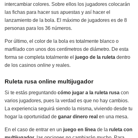
intercambiar colores. Sobre ellos los jugadores colocarán
las fichas para hacer sus apuestas y así hacer el
lanzamiento de la bola. El máximo de jugadores es de 8
personas para los 36 números.
Por último, el color de la bola es totalmente blanco o
marfilado con unos dos centímetros de diámetro. De esta
forma se completa totalmente el
juego de la ruleta
dentro
de los casinos
online
y reales.
Ruleta rusa online multijugador
Si te estás preguntando
cómo jugar a la ruleta rusa
con
varios jugadores, pues la verdad es que no hay cambios.
La experiencia seguirá siendo la misma, viviendo desde tu
hogar la oportunidad de
ganar dinero real
en una mesa.
En el caso de entrar en un
juego en línea
de la
ruleta con
multijugador
, las opciones no cambiarán mucho. Para