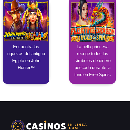
Jugar Gratis
Jugar Gratis
Encuentra las
La bella princesa
Juegue por
Juegue por
riquezas del antiguo
recoge todos los
dinero
dinero
Egipto en John
símbolos de dinero
Hunter™
pescado durante la
función Free Spins.