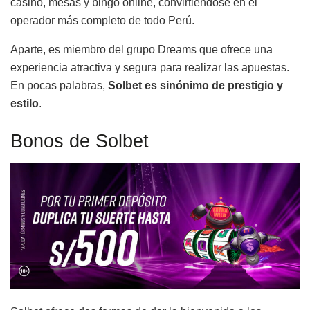
casino, mesas y bingo online, convirtiéndose en el
operador más completo de todo Perú.
Aparte, es miembro del grupo Dreams que ofrece una
experiencia atractiva y segura para realizar las apuestas.
En pocas palabras,
Solbet es sinónimo de prestigio y
estilo
.
Bonos de Solbet