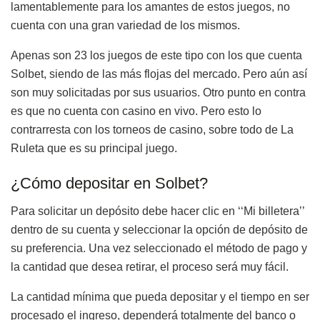
lamentablemente para los amantes de estos juegos, no
cuenta con una gran variedad de los mismos.
Apenas son 23 los juegos de este tipo con los que cuenta
Solbet, siendo de las más flojas del mercado. Pero aún así
son muy solicitadas por sus usuarios. Otro punto en contra
es que no cuenta con casino en vivo. Pero esto lo
contrarresta con los torneos de casino, sobre todo de La
Ruleta que es su principal juego.
¿Cómo depositar en Solbet?
Para solicitar un depósito debe hacer clic en ‘‘Mi billetera’’
dentro de su cuenta y seleccionar la opción de depósito de
su preferencia. Una vez seleccionado el método de pago y
la cantidad que desea retirar, el proceso será muy fácil.
La cantidad mínima que pueda depositar y el tiempo en ser
procesado el ingreso, dependerá totalmente del banco o