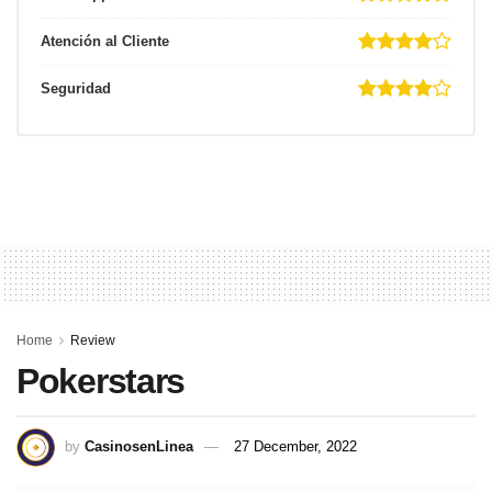
Atención al Cliente
Seguridad
Home
Review
Pokerstars
by
CasinosenLinea
27 December, 2022