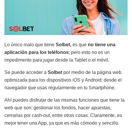
Lo único malo que tiene
Solbet,
es que
no tiene una
aplicación para los teléfonos
; pero esto no es un
impedimento para jugar desde la Tablet o el móvil.
Se puede acceder a
Solbet
por medio de la página web
optimizada para los dispositivos iOS y Android; desde el
navegador que usas regularmente en tu Smartphone.
Ahí puedes disfrutar de las mismas funciones que tiene la
web que son: gestionar los fondos, hacer apuestas,
cerrarlas por cash-out, entre otras cosas. Claramente, es
mejor tener una App, ya que es más cómodo y sencillo.