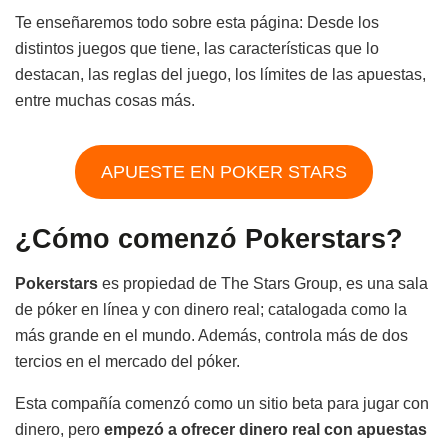
Te enseñaremos todo sobre esta página: Desde los
distintos juegos que tiene, las características que lo
destacan, las reglas del juego, los límites de las apuestas,
entre muchas cosas más.
APUESTE EN POKER STARS
¿Cómo comenzó Pokerstars?
Pokerstars
es propiedad de The Stars Group, es una sala
de póker en línea y con dinero real; catalogada como la
más grande en el mundo. Además, controla más de dos
tercios en el mercado del póker.
Esta compañía comenzó como un sitio beta para jugar con
dinero, pero
empezó a ofrecer dinero real con apuestas