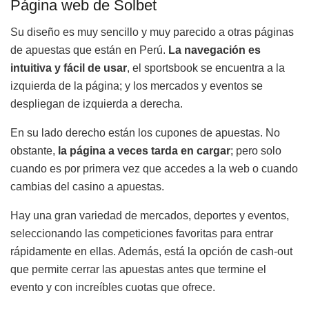
Página web de Solbet
Su diseño es muy sencillo y muy parecido a otras páginas
de apuestas que están en Perú.
La navegación es
intuitiva y fácil de usar
, el sportsbook se encuentra a la
izquierda de la página; y los mercados y eventos se
despliegan de izquierda a derecha.
En su lado derecho están los cupones de apuestas. No
obstante,
la página a veces tarda en cargar
; pero solo
cuando es por primera vez que accedes a la web o cuando
cambias del casino a apuestas.
Hay una gran variedad de mercados, deportes y eventos,
seleccionando las competiciones favoritas para entrar
rápidamente en ellas. Además, está la opción de cash-out
que permite cerrar las apuestas antes que termine el
evento y con increíbles cuotas que ofrece.