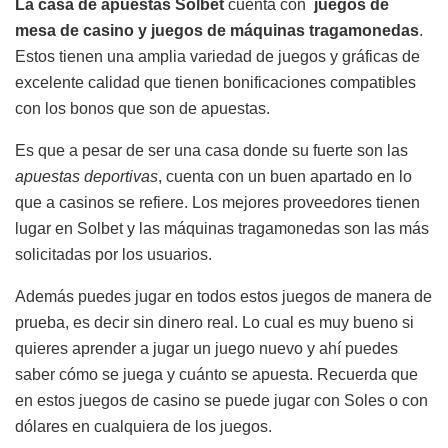
La casa de apuestas Solbet
cuenta con
juegos de
mesa de casino y juegos de máquinas tragamonedas
.
Estos tienen una amplia variedad de juegos y gráficas de
excelente calidad que tienen bonificaciones compatibles
con los bonos que son de apuestas.
Es que a pesar de ser una casa donde su fuerte son las
apuestas deportivas
, cuenta con un buen apartado en lo
que a casinos se refiere. Los mejores proveedores tienen
lugar en Solbet y las máquinas tragamonedas son las más
solicitadas por los usuarios.
Además puedes jugar en todos estos juegos de manera de
prueba, es decir sin dinero real. Lo cual es muy bueno si
quieres aprender a jugar un juego nuevo y ahí puedes
saber cómo se juega y cuánto se apuesta. Recuerda que
en estos juegos de casino se puede jugar con Soles o con
dólares en cualquiera de los juegos.