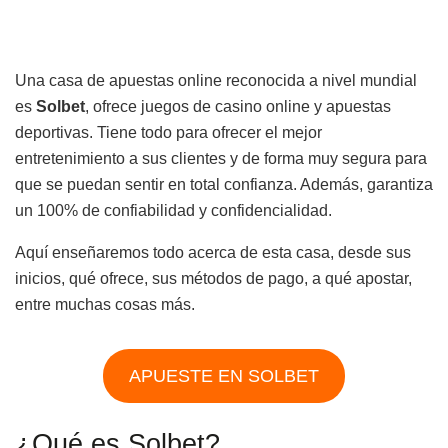
Una casa de apuestas online reconocida a nivel mundial
es
Solbet
, ofrece juegos de casino online y apuestas
deportivas. Tiene todo para ofrecer el mejor
entretenimiento a sus clientes y de forma muy segura para
que se puedan sentir en total confianza. Además, garantiza
un 100% de confiabilidad y confidencialidad.
Aquí enseñaremos todo acerca de esta casa, desde sus
inicios, qué ofrece, sus métodos de pago, a qué apostar,
entre muchas cosas más.
APUESTE EN SOLBET
¿Qué es Solbet?