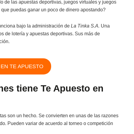
 de las apuestas deportivas, juegos virtuales y juegos
y que puedas ganar un poco de dinero apostando?
unciona bajo la administración de
La Tinka S.A.
Una
s de lotería y apuestas deportivas. Sus más de
ción.
 EN TE APUESTO
es tiene Te Apuesto en
tas son un hecho. Se convierten en unas de las razones
do. Pueden variar de acuerdo al torneo o competición