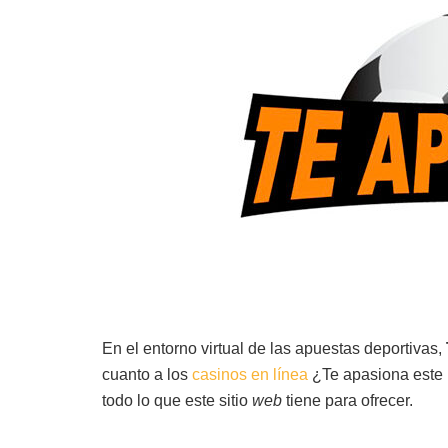
En el entorno virtual de las apuestas deportivas,
cuanto a los
casinos en línea
¿Te apasiona este 
todo lo que este sitio
web
tiene para ofrecer.