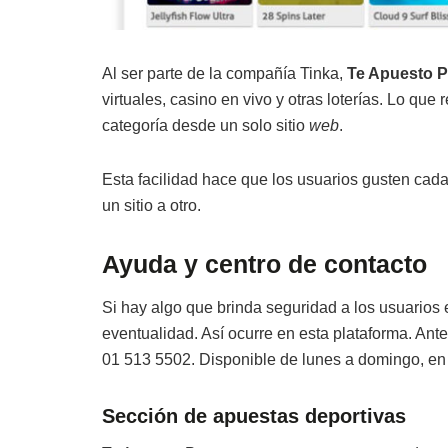
Al ser parte de la compañía Tinka,
Te Apuesto P
virtuales, casino en vivo y otras loterías. Lo que 
categoría desde un solo sitio
web
.
Esta facilidad hace que los usuarios gusten cada 
un sitio a otro.
Ayuda y centro de contacto
Si hay algo que brinda seguridad a los usuarios 
eventualidad. Así ocurre en esta plataforma. An
01 513 5502. Disponible de lunes a domingo, en e
Sección de apuestas deportivas