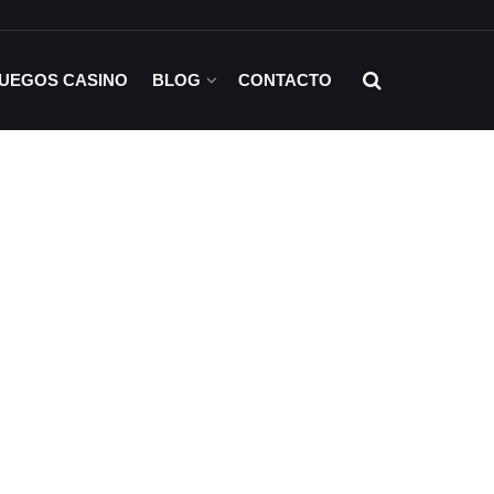
UEGOS CASINO
BLOG
CONTACTO