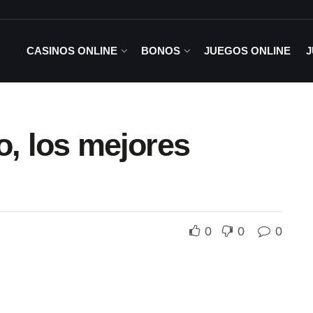
CASINOS ONLINE
BONOS
JUEGOS ONLINE
J
o, los mejores
0
0
0