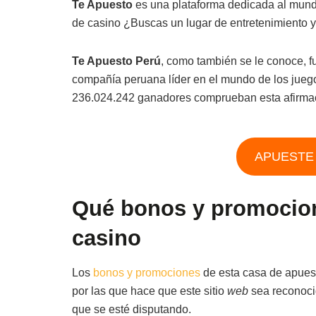
Te Apuesto
es una plataforma dedicada al mundo
de casino ¿Buscas un lugar de entretenimiento 
Te Apuesto Perú
, como también se le conoce, f
compañía peruana líder en el mundo de los juego
236.024.242 ganadores comprueban esta afirma
APUESTE
Qué bonos y promocion
casino
Los
bonos y promociones
de esta casa de apues
por las que hace que este sitio
web
sea reconoci
que se esté disputando.