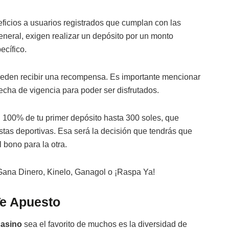
ficios a usuarios registrados que cumplan con las
neral, exigen realizar un depósito por un monto
ecífico.
 pueden recibir una recompensa. Es importante mencionar
echa de vigencia para poder ser disfrutados.
l 100% de tu primer depósito hasta 300 soles, que
tas deportivas. Esa será la decisión que tendrás que
l bono para la otra.
 Gana Dinero, Kinelo, Ganagol o ¡Raspa Ya!
Te Apuesto
casino
sea el favorito de muchos es la diversidad de