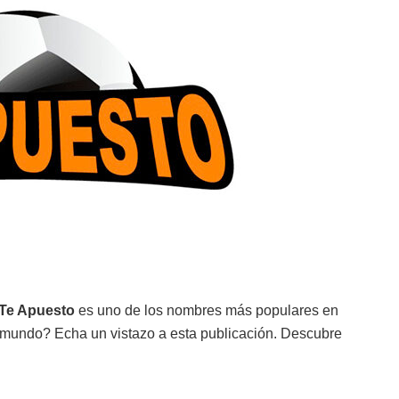
Te Apuesto
es uno de los nombres más populares en
mundo? Echa un vistazo a esta publicación. Descubre