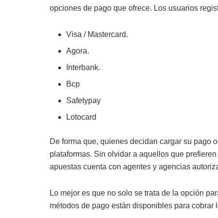
opciones de pago que ofrece. Los usuarios regi
Visa / Mastercard.
Agora.
Interbank.
Bcp
Safetypay
Lotocard
De forma que, quienes decidan cargar su pago on
plataformas. Sin olvidar a aquellos que prefieren 
apuestas cuenta con agentes y agencias autoriza
Lo mejor es que no solo se trata de la opción par
métodos de pago están disponibles para cobrar 