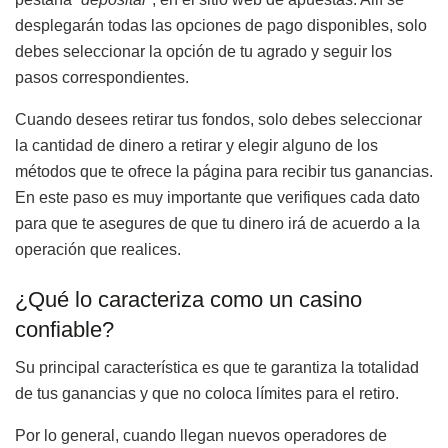
desplegarán todas las opciones de pago disponibles, solo
debes seleccionar la opción de tu agrado y seguir los
pasos correspondientes.
Cuando desees retirar tus fondos, solo debes seleccionar
la cantidad de dinero a retirar y elegir alguno de los
métodos que te ofrece la página para recibir tus ganancias.
En este paso es muy importante que verifiques cada dato
para que te asegures de que tu dinero irá de acuerdo a la
operación que realices.
¿Qué lo caracteriza como un casino
confiable?
Su principal característica es que te garantiza la totalidad
de tus ganancias y que no coloca límites para el retiro.
Por lo general, cuando llegan nuevos operadores de