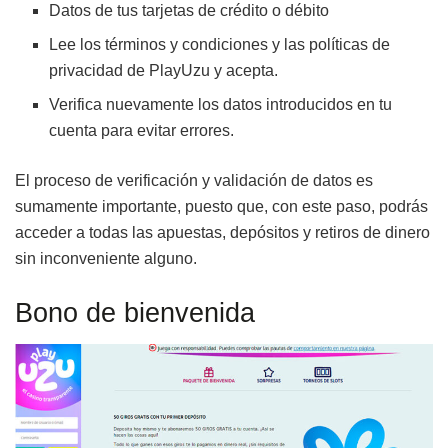
Datos de tus tarjetas de crédito o débito
Lee los términos y condiciones y las políticas de
privacidad de PlayUzu y acepta.
Verifica nuevamente los datos introducidos en tu
cuenta para evitar errores.
El proceso de verificación y validación de datos es
sumamente importante, puesto que, con este paso, podrás
acceder a todas las apuestas, depósitos y retiros de dinero
sin inconveniente alguno.
Bono de bienvenida