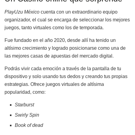
PlayUzu México
cuenta con un extraordinario equipo
organizador, el cual se encarga de seleccionar los mejores
juegos, tanto virtuales como los de temporada.
Fue fundado en el año 2020, desde allí ha tenido un
altísimo crecimiento y logrado posicionarse como una de
las mejores casas de apuestas del mercado digital.
Podrás vivir cada emoción a través de la pantalla de tu
dispositivo y solo usando tus dedos y creando tus propias
estrategias. Ofrece juegos virtuales de altísima
popularidad, como:
Starburst
Swirly Spin
Book of dead