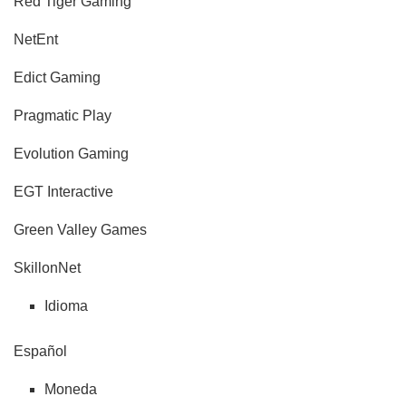
Red Tiger Gaming
NetEnt
Edict Gaming
Pragmatic Play
Evolution Gaming
EGT Interactive
Green Valley Games
SkillonNet
Idioma
Español
Moneda