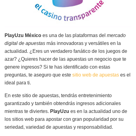
PlayUzu México
es una de las plataformas del
mercado
digital de apuestas
más innovadoras y versátiles en la
actualidad. ¿Eres un verdadero fanático de los juegos de
azar? ¿Quieres hacer de las apuestas un negocio que te
genere ingresos? Si te has identificado con estas
preguntas, te aseguro que este
sitio web de apuestas
es el
ideal para ti.
En este sitio de apuestas, tendrás entretenimiento
garantizado y también obtendrás ingresos adicionales
mientras te diviertes.
PlayUzu
es en la actualidad uno de
los sitios web para apostar con gran popularidad por su
seriedad, variedad de apuestas y responsabilidad.