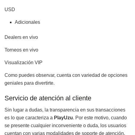
USD
Adicionales
Dealers en vivo
Torneos en vivo
Visualización VIP
Como puedes observar, cuenta con variedad de opciones
geniales para divertirte.
Servicio de atención al cliente
Sin lugar a dudas, la transparencia en sus transacciones
es lo que caracteriza a
PlayUzu
. Por este motivo, cuando
se presente cualquier inconveniente o duda, los usuarios
cuentan con varias modalidades de soporte de atención,