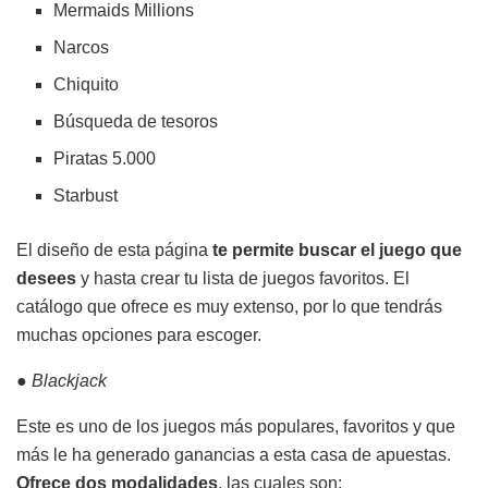
Mermaids Millions
Narcos
Chiquito
Búsqueda de tesoros
Piratas 5.000
Starbust
El diseño de esta página
te permite buscar el juego que
desees
y hasta crear tu lista de juegos favoritos. El
catálogo que ofrece es muy extenso, por lo que tendrás
muchas opciones para escoger.
●
Blackjack
Este es uno de los juegos más populares, favoritos y que
más le ha generado ganancias a esta casa de apuestas.
Ofrece dos modalidades
, las cuales son: