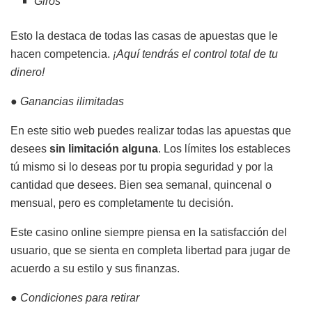
Giros
Esto la destaca de todas las casas de apuestas que le
hacen competencia.
¡Aquí tendrás el control total de tu
dinero!
●
Ganancias ilimitadas
En este sitio web puedes realizar todas las apuestas que
desees
sin limitación alguna
. Los límites los estableces
tú mismo si lo deseas por tu propia seguridad y por la
cantidad que desees. Bien sea semanal, quincenal o
mensual, pero es completamente tu decisión.
Este casino online siempre piensa en la satisfacción del
usuario, que se sienta en completa libertad para jugar de
acuerdo a su estilo y sus finanzas.
●
Condiciones para retirar