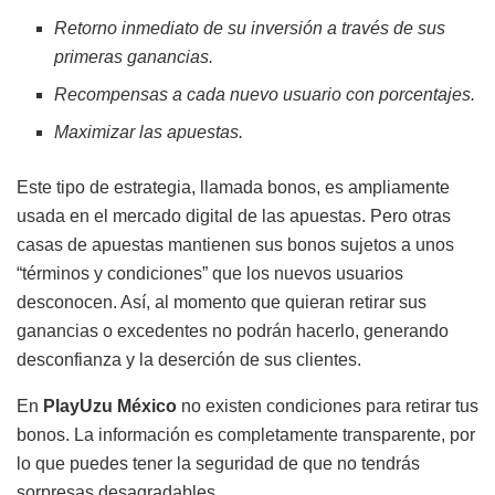
Retorno inmediato de su inversión a través de sus
primeras ganancias.
Recompensas a cada nuevo usuario con porcentajes.
Maximizar las apuestas.
Este tipo de estrategia, llamada bonos, es ampliamente
usada en el mercado digital de las apuestas. Pero otras
casas de apuestas mantienen sus bonos sujetos a unos
“términos y condiciones” que los nuevos usuarios
desconocen. Así, al momento que quieran retirar sus
ganancias o excedentes no podrán hacerlo, generando
desconfianza y la deserción de sus clientes.
En
PlayUzu México
no existen condiciones para retirar tus
bonos. La información es completamente transparente, por
lo que puedes tener la seguridad de que no tendrás
sorpresas desagradables.