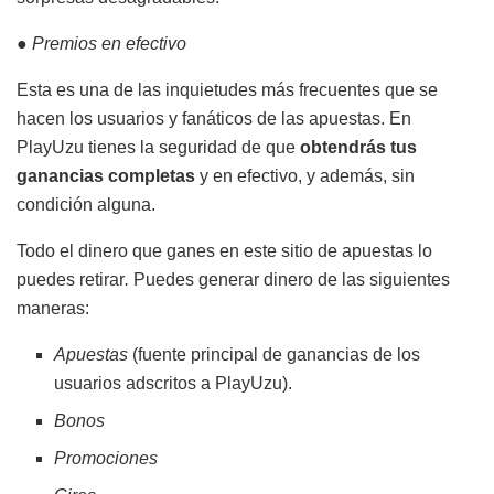
●
Premios en efectivo
Esta es una de las inquietudes más frecuentes que se
hacen los usuarios y fanáticos de las apuestas. En
PlayUzu tienes la seguridad de que
obtendrás tus
ganancias completas
y en efectivo, y además, sin
condición alguna.
Todo el dinero que ganes en este sitio de apuestas lo
puedes retirar
.
Puedes generar dinero de las siguientes
maneras:
Apuestas
(fuente principal de ganancias de los
usuarios adscritos a PlayUzu).
Bonos
Promociones