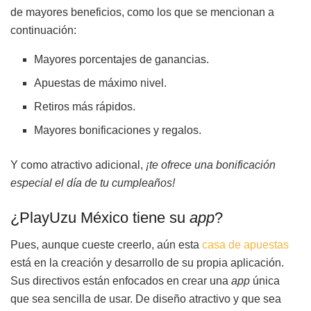
de mayores beneficios, como los que se mencionan a
continuación:
Mayores porcentajes de ganancias.
Apuestas de máximo nivel.
Retiros más rápidos.
Mayores bonificaciones y regalos.
Y como atractivo adicional,
¡te ofrece una bonificación
especial el día de tu cumpleaños!
¿PlayUzu México tiene su
app
?
Pues, aunque cueste creerlo, aún esta
casa de apuestas
está en la creación y desarrollo de su propia aplicación.
Sus directivos están enfocados en crear una
app
única
que sea sencilla de usar. De diseño atractivo y que sea