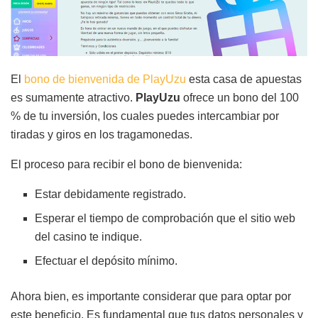
El
bono de bienvenida de PlayUzu
esta casa de apuestas
es sumamente atractivo.
PlayUzu
ofrece un bono del 100
% de tu inversión, los cuales puedes intercambiar por
tiradas y giros en los tragamonedas.
El proceso para recibir el bono de bienvenida:
Estar debidamente registrado.
Esperar el tiempo de comprobación que el sitio web
del casino te indique.
Efectuar el depósito mínimo.
Ahora bien, es importante considerar que para optar por
este beneficio. Es fundamental que tus datos personales y