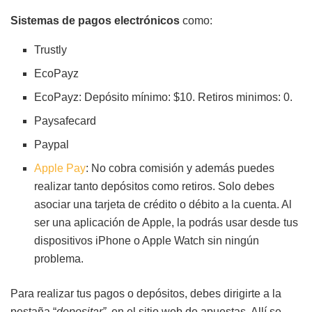
Sistemas de pagos electrónicos
como:
Trustly
EcoPayz
EcoPayz: Depósito mínimo: $10. Retiros minimos: 0.
Paysafecard
Paypal
Apple Pay
: No cobra comisión y además puedes
realizar tanto depósitos como retiros. Solo debes
asociar una tarjeta de crédito o débito a la cuenta. Al
ser una aplicación de Apple, la podrás usar desde tus
dispositivos iPhone o Apple Watch sin ningún
problema.
Para realizar tus pagos o depósitos, debes dirigirte a la
pestaña “
depositar”
, en el sitio web de apuestas. Allí se