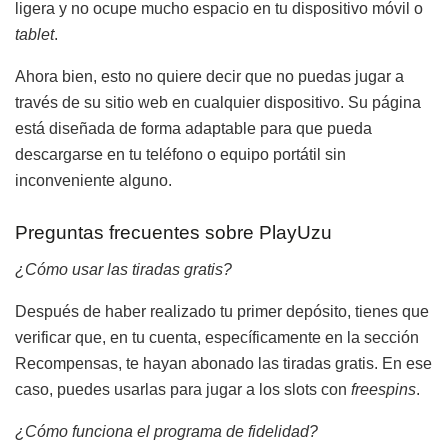
ligera y no ocupe mucho espacio en tu dispositivo móvil o
tablet
.
Ahora bien, esto no quiere decir que no puedas jugar a
través de su sitio web en cualquier dispositivo. Su página
está diseñada de forma adaptable para que pueda
descargarse en tu teléfono o equipo portátil sin
inconveniente alguno.
Preguntas frecuentes sobre PlayUzu
¿Cómo usar las tiradas gratis?
Después de haber realizado tu primer depósito, tienes que
verificar que, en tu cuenta, específicamente en la sección
Recompensas, te hayan abonado las tiradas gratis. En ese
caso, puedes usarlas para jugar a los slots con
freespins
.
¿Cómo funciona el programa de fidelidad?