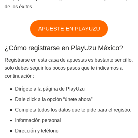
de los éxitos.
APUESTE EN PLAYUZU
¿Cómo registrarse en PlayUzu México?
Registrarse en esta casa de apuestas es bastante sencillo,
solo debes seguir los pocos pasos que te indicamos a
continuación:
Dirígete a la página de PlayUzu
Dale click a la opción “únete ahora”.
Completa todos los datos que te pide para el registro:
Información personal
Dirección y teléfono