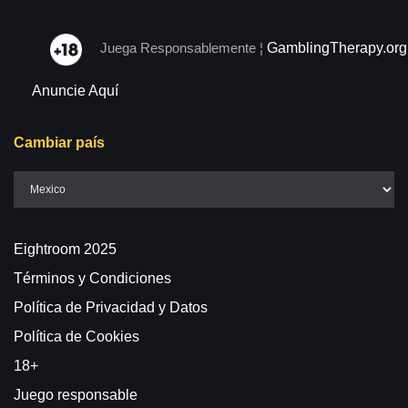
Juega Responsablemente ¦
GamblingTherapy.org
Anuncie Aquí
Cambiar país
Eightroom 2025
Términos y Condiciones
Política de Privacidad y Datos
Política de Cookies
18+
Juego responsable