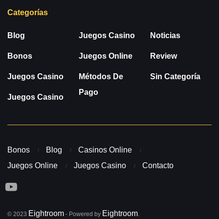
Categorías
Blog
Juegos Casino
Noticias
Bonos
Juegos Online
Review
Juegos Casino
Métodos De
Sin Categoría
Pago
Juegos Casino
Bonos
Blog
Casinos Online
Juegos Online
Juegos Casino
Contacto
Eightroom
Eightroom
© 2023
- Powered by
.