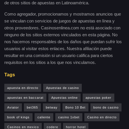
de otros sitios de apuestas en Latinoamérica.
Como agregador, promocionamos y mostramos anuncios que
se vinculan con servicios de juegos de apuestas en línea y
otros proveedores. Casinosenlinea.com no está asociado con
ninguno de los sitios externos vinculados en esta página. No
nos hacemos responsables de los daños que puedan sufrir los
usuarios al visitar estos enlaces. Nuestra afiliación puede
resultar en una comisión si un usuario califica para ciertos
requisitos en los sitios a los que nos vinculamos.
Tags
apuesta en directo
Apuestas de casino
apuestas en baccarat
Apuestas online
apuestas poker
Aviator
bet365
betway
Bono 10 Bet
bono de casino
book of kings
caliente
casino 1xbet
Casino en directo
Casinos en mexico
codere
horror hotel