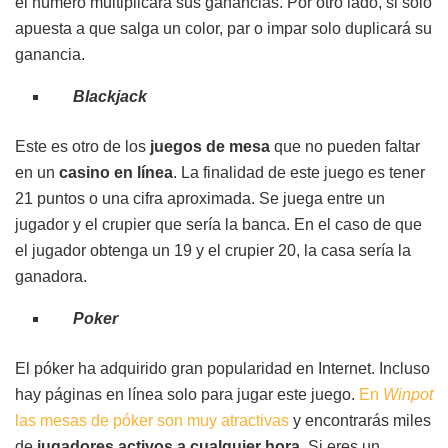
el número multiplicará sus ganancias. Por otro lado, si solo
apuesta a que salga un color, par o impar solo duplicará su
ganancia.
Blackjack
Este es otro de los
juegos de mesa
que no pueden faltar
en un
casino en línea
. La finalidad de este juego es tener
21 puntos o una cifra aproximada. Se juega entre un
jugador y el crupier que sería la banca. En el caso de que
el jugador obtenga un 19 y el crupier 20, la casa sería la
ganadora.
Poker
El póker ha adquirido gran popularidad en Internet. Incluso
hay páginas en línea solo para jugar este juego.
En
Winpot
las mesas de póker son muy atractivas
y encontrarás miles
de
jugadores activos a cualquier hora
. Si eres un