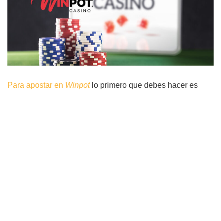
Para apostar en
Winpot
lo primero que debes hacer es
registrarte en este portal. El registro es muy sencillo y tan
solo te tomará pocos minutos. El sistema te solicitará tus
datos personales y un comprobante de DNI para verificar
que realmente eres tú. Esto se hace por seguridad y la
mayoría de los casinos en línea lo hacen.
Una vez realizado el registro debes depositar el dinero
para poder hacer apuestas. Una vez con un saldo positivo
en tu cuenta tienes que dirigirte a la sección de mesas en
vivo si quieres jugar
juegos de mesa
con otras personas.