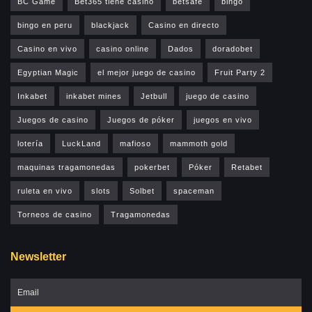
BC Game
Bet365 tiene casino
betsafe
bingo
bingo en peru
blackjack
Casino en directo
Casino en vivo
casino online
Dados
doradobet
Egyptian Magic
el mejor juego de casino
Fruit Party 2
Inkabet
inkabet mines
Jetbull
juego de casino
Juegos de casino
Juegos de póker
juegos en vivo
lotería
LuckLand
mafioso
mammoth gold
maquinas tragamonedas
pokerbet
Póker
Retabet
ruleta en vivo
slots
Solbet
spaceman
Torneos de casino
Tragamonedas
Newsletter