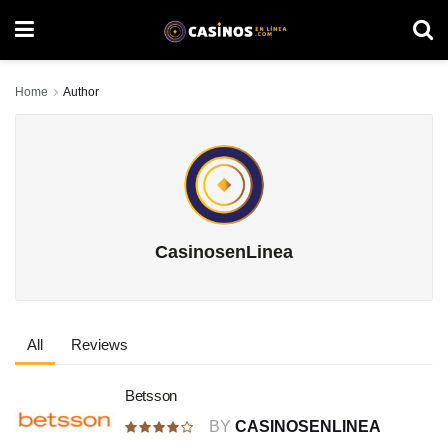
Home
Author
CasinosenLinea
All
Reviews
Betsson
BY
CASINOSENLINEA