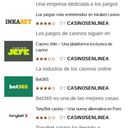
Una empresa dedicada a los juegos
de azar, Betsson, tiene una trayectoria
Los juegos más entretenidos en Inkabet casino
de 5 décadas en el mercado. Tiene
BY
CASINOSENLINEA
sus...
Los juegos de casinos siguen en
aumento año a año, es por eso que
Casino Jefe – Una plataforma exclusiva de
en este artículo te contaremos como...
casino
BY
CASINOSENLINEA
La industria de los casinos online
crece cada día más en nuestro país, y
Bet365
nuevas plataformas apuestan por
BY
CASINOSENLINEA
ingresar en...
Bet365 es una de las mejores casas
de apuestas que es posible encontrar
TonyBet casino – Una nueva alternativa en Perú
a nivel internacional. Su origen lo
BY
CASINOSENLINEA
podemos...
TonyBet casino ha llegado a