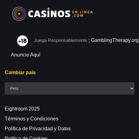
Juega Responsablemente ¦
GamblingTherapy.org
Anuncie Aquí
Cambiar país
Eightroom 2025
Términos y Condiciones
Política de Privacidad y Datos
Política de Cookies