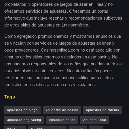
propietarios ni operadores de juegos de azar en línea y no
ofrecemos servicios de apuestas. Ofrecemos un portal
informativo que incluye reseñas y recomendaciones subjetivas
de otros sitios de apuestas en Latinoamérica.
Como agregador, promocionamos y mostramos anuncios que
se vinculan con servicios de juegos de apuestas en línea y
otros proveedores. Casinosenlinea.com no está asociado con
ninguno de los sitios externos vinculados en esta página. No
nos hacemos responsables de los daños que puedan sufrir los
usuarios al visitar estos enlaces. Nuestra afiliación puede
resultar en una comisión si un usuario califica para ciertos
requisitos en los sitios a los que nos vinculamos.
Tags
apuestas de bingo
Apuestas de casino
apuestas de ruletas
apuestas dog racing
Apuestas online
Apuesta Total