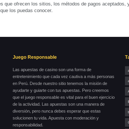
es que ofrecen los sitios, los métodos de pagos aceptados
 que los puedas conocer.
Juego Responsable
T
Las apuestas de casino son una forma de
entretenimiento que cada vez cautiva a más personas
en Perú. Desde nuestro sitio tenemos la misión de
ayudarte y guiarte con tus apuestas. Pero creemos
que el juego responsable es vital para el buen ejercicio
de la actividad. Las apuestas son una manera de
diversión, pero nunca debes esperar que estas
solucionen tu vida. Apuesta con moderación y
responsabilidad.