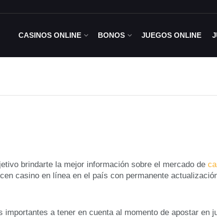
CASINOS ONLINE
BONOS
JUEGOS ONLINE
J
tivo brindarte la mejor información sobre el mercado de
ca
n casino en línea en el país con permanente actualización. 
 importantes a tener en cuenta al momento de apostar en ju