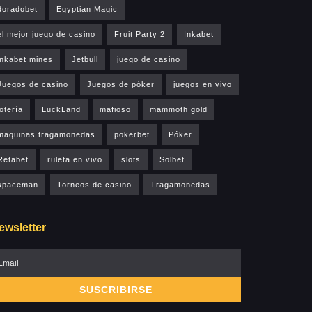
doradobet
Egyptian Magic
el mejor juego de casino
Fruit Party 2
Inkabet
inkabet mines
Jetbull
juego de casino
Juegos de casino
Juegos de póker
juegos en vivo
lotería
LuckLand
mafioso
mammoth gold
maquinas tragamonedas
pokerbet
Póker
Retabet
ruleta en vivo
slots
Solbet
spaceman
Torneos de casino
Tragamonedas
ewsletter