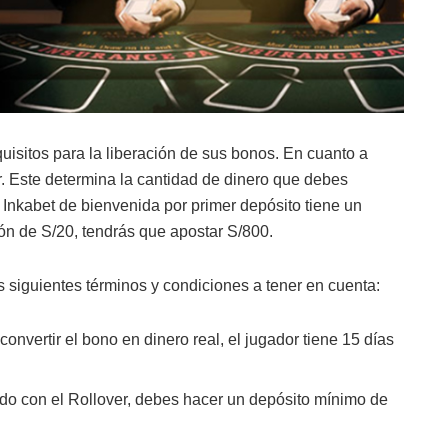
uisitos para la liberación de sus bonos. En cuanto a
er. Este determina la cantidad de dinero que debes
o Inkabet de bienvenida por primer depósito tiene un
ción de S/20, tendrás que apostar S/800.
s siguientes términos y condiciones a tener en cuenta:
convertir el bono en dinero real, el jugador tiene 15 días
ido con el Rollover, debes hacer un depósito mínimo de