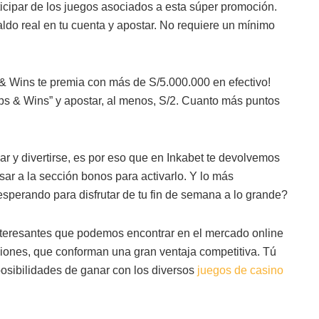
ticipar de los juegos asociados a esta súper promoción.
aldo real en tu cuenta y apostar. No requiere un mínimo
p & Wins te premia con más de S/5.000.000 en efectivo!
ps & Wins” y apostar, al menos, S/2. Cuanto más puntos
 y divertirse, es por eso que en Inkabet te devolvemos
ar a la sección bonos para activarlo. Y lo más
 esperando para disfrutar de tu fin de semana a lo grande?
nteresantes que podemos encontrar en el mercado online
iones, que conforman una gran ventaja competitiva. Tú
posibilidades de ganar con los diversos
juegos de casino