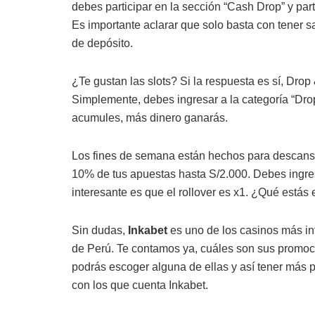
debes participar en la sección “Cash Drop” y par
Es importante aclarar que solo basta con tener s
de depósito.
¿Te gustan las slots? Si la respuesta es sí, Dro
Simplemente, debes ingresar a la categoría “Dro
acumules, más dinero ganarás.
Los fines de semana están hechos para descansar
10% de tus apuestas hasta S/2.000. Debes ingres
interesante es que el rollover es x1. ¿Qué estás
Sin dudas,
Inkabet
es uno de los casinos más i
de Perú. Te contamos ya, cuáles son sus promoc
podrás escoger alguna de ellas y así tener más 
con los que cuenta Inkabet.