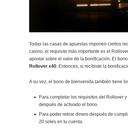
Todas las casas de apuestas imponen ciertos req
casino, el requisito más importante es el Rollov
apostar sobre el valor de la bonificación. El bon
Rollover x40
. Entonces, si recibiste la bonifica
A su vez, el bono de bienvenida también tiene lo
Para completar los requisitos del Rollover y 
después de activado el bono.
Para poder retirar dinero después de cumpl
20 soles en tu cuenta.