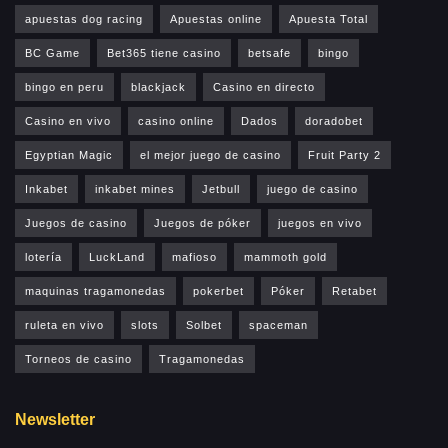
apuestas dog racing
Apuestas online
Apuesta Total
BC Game
Bet365 tiene casino
betsafe
bingo
bingo en peru
blackjack
Casino en directo
Casino en vivo
casino online
Dados
doradobet
Egyptian Magic
el mejor juego de casino
Fruit Party 2
Inkabet
inkabet mines
Jetbull
juego de casino
Juegos de casino
Juegos de póker
juegos en vivo
lotería
LuckLand
mafioso
mammoth gold
maquinas tragamonedas
pokerbet
Póker
Retabet
ruleta en vivo
slots
Solbet
spaceman
Torneos de casino
Tragamonedas
Newsletter