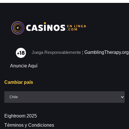
Juega Responsablemente ¦
GamblingTherapy.org
Anuncie Aquí
Cambiar país
Eightroom 2025
Términos y Condiciones