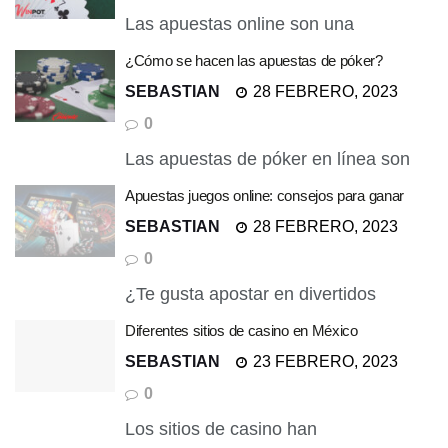
realizarlas. Los maestros del casino
Las apuestas online son una
suelen seguir una dinámica que los
excelente opción para pasar el tiempo
recompensa con dinero. Por eso,...
¿Cómo se hacen las apuestas de póker?
y ganar dinero real en internet. Aún
SEBASTIAN
28 FEBRERO, 2023
son relativamente nuevas, pero hay
0
mucha información sobre ellas para
Las apuestas de póker en línea son
que entiendas...
una de las actividades favoritas de los
Apuestas juegos online: consejos para ganar
mexicanos. En el 2017 el póker fue
SEBASTIAN
28 FEBRERO, 2023
nombrado por CONADE como un
0
deporte mental que implica...
¿Te gusta apostar en divertidos
juegos online? Quizás hayas
Diferentes sitios de casino en México
escuchado que la casa siempre gana,
SEBASTIAN
23 FEBRERO, 2023
pero tú también podrías obtener algo.
0
Por supuesto, para poder ganar en
Los sitios de casino han
estos juegos, debes...