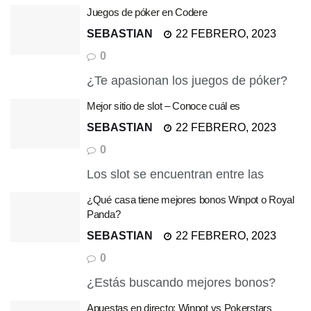
experimentado un rápido crecimiento
Juegos de póker en Codere
en los últimos años. Cada vez son
SEBASTIAN
22 FEBRERO, 2023
más las personas que recurren a
0
Internet para hacer sus apuestas. Y
¿Te apasionan los juegos de póker?
sin duda...
Pues en el casino online Codere
Mejor sitio de slot – Conoce cuál es
podrás disfrutar de diversos juegos de
SEBASTIAN
22 FEBRERO, 2023
este estilo. Es una de las casas
0
favoritas para disfrutar de este...
Los slot se encuentran entre las
favoritas de los jugadores, ya que son
¿Qué casa tiene mejores bonos Winpot o Royal
una de las mejores formas de
Panda?
entretenerse. Ver girar los rodillos y
SEBASTIAN
22 FEBRERO, 2023
esperar un resultado ganador
0
provoca...
¿Estás buscando mejores bonos?
Para atraer la atención de los
Apuestas en directo: Winpot vs Pokerstars