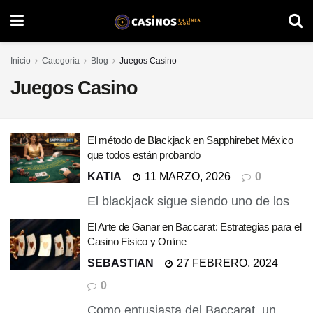
Inicio
Categoría
Blog
Juegos Casino
Juegos Casino
El método de Blackjack en Sapphirebet México
que todos están probando
KATIA
11 MARZO, 2026
0
El blackjack sigue siendo uno de los
juegos más buscados dentro del
El Arte de Ganar en Baccarat: Estrategias para el
casino online México, especialmente
Casino Físico y Online
en la modalidad de casino en vivo,
SEBASTIAN
27 FEBRERO, 2024
donde los jugadores pueden disfrutar
0
de partidas...
Como entusiasta del Baccarat, un