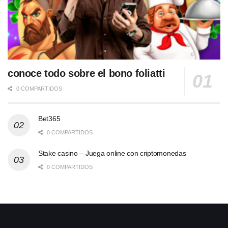
Aquí te diremos cuáles son los
apuestas ofrece...
mejores juegos de casino y dónde
Mejor juego de Baccarat – Casino onine
encontrarlos. Si eres amante de los
SEBASTIAN
31 ENERO, 2023
0
juegos de azar y quieres abrir las
Existe una gran variedad de juegos,
posibilidades para tus apuestas,
entre ellos está el juego de Baccarat.
este...
Casinos en México: ¿cuántos hay?
Usualmente, es un juego de casino
SEBASTIAN
30 ENERO, 2023
0
clásico dentro de los catálogos de las
El mundo de las apuestas ha
operadoras. Afortunadamente, Bet365
evolucionado, por lo tanto, decir
también...
¿Qué casino paga más rápido, Leo Vegas o
cuántos casinos en México hay con
Codere?
exactitud es complicado. El cálculo de
SEBASTIAN
30 ENERO, 2023
0
los casinos físicos es de
¿Sabes qué casino paga más rápido?
aproximadamente unos...
Las casas de apuestas virtuales
¿Cuál es el juego en línea más seguro?
aportan grandes ventajas para los
SEBASTIAN
30 ENERO, 2023
0
amantes de los juegos de casino y
Saber si un juego en línea es seguro o