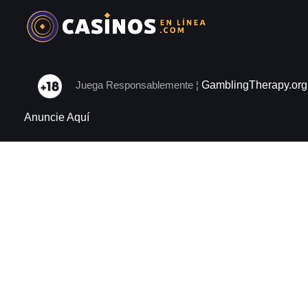
otro tipo de apuestas. Pero, hay que...
no es algo de lo que todos quieren
Mejor juego de Blackjack – Codere
asegurarse. Y más si la intención es
SEBASTIAN
26 ENERO, 2023
0
apostar, pues lo que se busca...
El juego de blackjack ha sido, desde
siempre, uno de los favoritos por los
Trucos para ganar en el póker
aficionados de las apuestas.
SEBASTIAN
5 ENERO, 2023
0
Ciertamente, es un juego de cartas
El póker es uno de los juegos más
digno de la fascinación de
populares que puedes encontrar.
cualquiera...
Claves para los Juegos de dados y casino en
Aprender sus reglas y memorizar
directo
algunas de las mejores jugadas no es
SEBASTIAN
27 DICIEMBRE, 2022
algo difícil. Otra cosa muy diferente...
0
Entrar a un casino en directo es una
de las maneras más fáciles y
CARGAR MÁS
emocionantes de encontrar la
diversión. Aunque es cierto que las