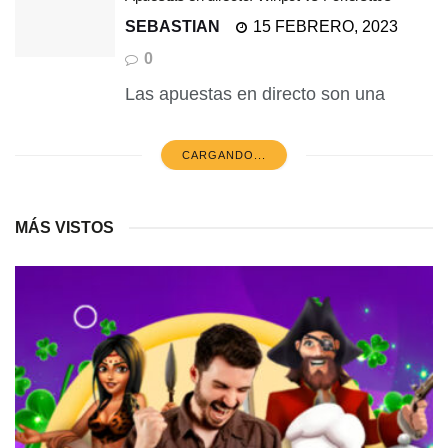
amantes de las apuestas, las casas
SEBASTIAN
15 FEBRERO, 2023
ofrecen los mejores bonos. Cada sitio
0
de juego tiene sus propias reglas, sus
Las apuestas en directo son una
montos...
forma estupenda de sacar aún más
partido a tu experiencia de póquer.
¿Qué casa tiene mejor bono de casino, Caliente
Puedes utilizar las apuestas en vivo
o PlayUzu?
para hacer tu juego más divertido,...
SEBASTIAN
24 ABRIL, 2023
0
Cuando se trata del bono de casino es
una realidad que las múltiples casas
Mejores juegos de casino: ¿dónde encontrarlos?
compiten por ofrecer las mejores
SEBASTIAN
1 FEBRERO, 2023
0
ofertas y beneficios. Esta es una
Cuando pensamos en el mejor sitio de
genial alternativa para atraer a...
póker en línea del mundo, sin duda,
Mejores juegos de casino: ¿dónde encontrarlos?
se nos viene a la mente Pokerstars. Y
SEBASTIAN
31 ENERO, 2023
0
es que esta prestigiosa casa de