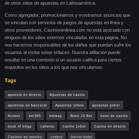
de otros sitios de apuestas en Latinoamérica.
Como agregador, promocionamos y mostramos anuncios que
se vinculan con servicios de juegos de apuestas en línea y
otros proveedores. Casinosenlinea.com no está asociado con
ninguno de los sitios externos vinculados en esta página. No
nos hacemos responsables de los daños que puedan sufrir los
usuarios al visitar estos enlaces. Nuestra afiliación puede
resultar en una comisión si un usuario califica para ciertos
requisitos en los sitios a los que nos vinculamos.
Tags
apuesta en directo
Apuestas de casino
apuestas en baccarat
Apuestas online
apuestas poker
Aviator
bet365
betway
Bono 10 Bet
bono de casino
book of kings
caliente
casino 1xbet
Casino en directo
Casinos en mexico
codere
horror hotel