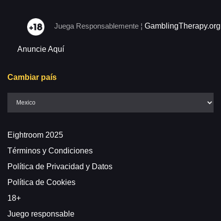
Juega Responsablemente ¦
GamblingTherapy.org
Anuncie Aquí
Cambiar país
Eightroom 2025
Términos y Condiciones
Política de Privacidad y Datos
Política de Cookies
18+
Juego responsable