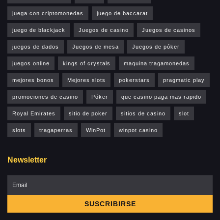
juega con criptomonedas
juego de baccarat
juego de blackjack
Juegos de casino
Juegos de casinos
juegos de dados
Juegos de mesa
Juegos de póker
juegos online
kings of crystals
maquina tragamonedas
mejores bonos
Mejores slots
pokerstars
pragmatic play
promociones de casino
Póker
que casino paga mas rapido
Royal Emirates
sitio de poker
sitios de casino
slot
slots
tragaperras
WinPot
winpot casino
Newsletter