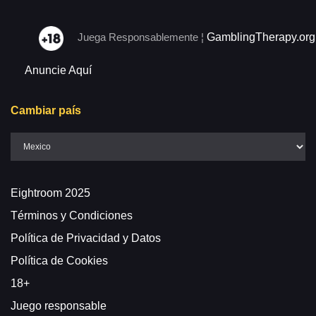
Juega Responsablemente ¦
GamblingTherapy.org
Anuncie Aquí
Cambiar país
Eightroom 2025
Términos y Condiciones
Política de Privacidad y Datos
Política de Cookies
18+
Juego responsable