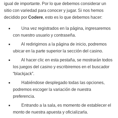
igual de importante. Por lo que debemos considerar un
sitio con variedad para conocer y jugar. Si nos hemos
decidido por
Codere
, esto es lo que debemos hacer:
Una vez registrados en la página, ingresaremos
con nuestro usuario y contraseña.
Al redirigirnos a la página de inicio, podremos
ubicar en la parte superior la sección del casino.
Al hacer clic en esta pestaña, se mostrarán todos
los juegos del casino y escribiremos en el buscador
“blackjack”.
Habiéndose desplegado todas las opciones,
podremos escoger la variación de nuestra
preferencia.
Entrando a la sala, es momento de establecer el
monto de nuestra apuesta y oficializarla.