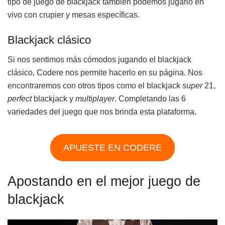
tipo de juego de blackjack también podemos jugarlo en
vivo con crupier y mesas específicas.
Blackjack clásico
Si nos sentimos más cómodos jugando el blackjack
clásico, Codere nos permite hacerlo en su página. Nos
encontraremos con otros tipos como el blackjack
super
21,
perfect
blackjack y
multiplayer
. Completando las 6
variedades del juego que nos brinda esta plataforma.
APUESTE EN CODERE
Apostando en el mejor juego de
blackjack