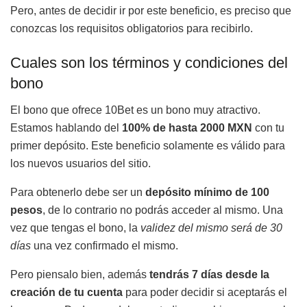
Pero, antes de decidir ir por este beneficio, es preciso que
conozcas los requisitos obligatorios para recibirlo.
Cuales son los términos y condiciones del
bono
El bono que ofrece 10Bet es un bono muy atractivo.
Estamos hablando del
100% de hasta 2000 MXN
con tu
primer depósito. Este beneficio solamente es válido para
los nuevos usuarios del sitio.
Para obtenerlo debe ser un
depósito mínimo de 100
pesos
, de lo contrario no podrás acceder al mismo. Una
vez que tengas el bono, la
validez del mismo será de 30
días
una vez confirmado el mismo.
Pero piensalo bien, además
tendrás 7 días desde la
creación de tu cuenta
para poder decidir si aceptarás el