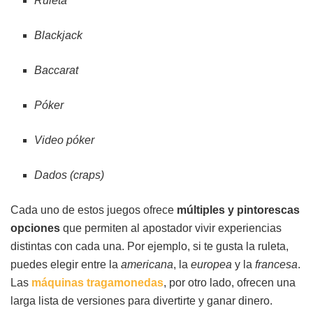
Ruleta
Blackjack
Baccarat
Póker
Video póker
Dados (craps)
Cada uno de estos juegos ofrece
múltiples y pintorescas
opciones
que permiten al apostador vivir experiencias
distintas con cada una. Por ejemplo, si te gusta la ruleta,
puedes elegir entre la
americana
, la
europea
y la
francesa
.
Las
máquinas tragamonedas
, por otro lado, ofrecen una
larga lista de versiones para divertirte y ganar dinero.