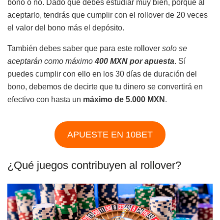
bono o no. Dado que debes estudiar muy bien, porque al
aceptarlo, tendrás que cumplir con el rollover de 20 veces
el valor del bono más el depósito.
También debes saber que para este rollover
solo se
aceptarán como máximo
400 MXN por apuesta
. Sí
puedes cumplir con ello en los 30 días de duración del
bono, debemos de decirte que tu dinero se convertirá en
efectivo con hasta un
máximo de 5.000 MXN
.
APUESTE EN 10BET
¿Qué juegos contribuyen al rollover?