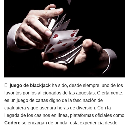
El
juego de blackjack
ha sido, desde siempre, uno de los
favoritos por los aficionados de las apuestas. Ciertamente,
es un juego de cartas digno de la fascinación de
cualquiera y que asegura horas de diversión. Con la
llegada de los casinos en línea, plataformas oficiales como
Codere
se encargan de brindar esta experiencia desde