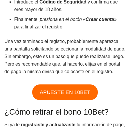
Introduce el
Código de Seguridad
y confirma que
eres mayor de 18 años.
Finalmente,
presiona en el botón «
Crear cuenta
»
para finalizar el registro.
Una vez terminado el registro, probablemente aparezca
una pantalla solicitando seleccionar la modalidad de pago.
Sin embargo, este es un paso que puede realizarse luego.
Pero es recomendable que, al hacerlo, elijas en el portal
de pago la misma divisa que colocaste en el registro.
APUESTE EN 10BET
¿Cómo retirar el bono 10Bet?
Si ya te
registraste y actualizaste
tu información de pago,