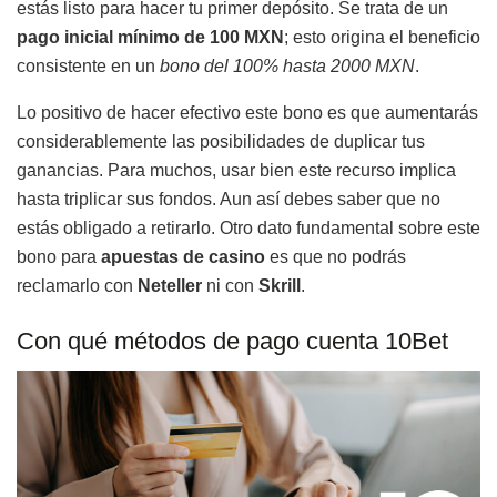
estás listo para hacer tu primer depósito. Se trata de un
pago inicial mínimo de 100 MXN
; esto origina el beneficio
consistente en un
bono del 100% hasta 2000 MXN
.
Lo positivo de hacer efectivo este bono es que aumentarás
considerablemente las posibilidades de duplicar tus
ganancias. Para muchos, usar bien este recurso implica
hasta triplicar sus fondos. Aun así debes saber que no
estás obligado a retirarlo. Otro dato fundamental sobre este
bono para
apuestas de casino
es que no podrás
reclamarlo con
Neteller
ni con
Skrill
.
Con qué métodos de pago cuenta 10Bet