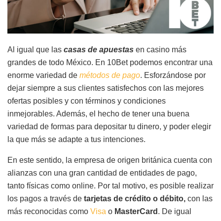
Al igual que las
casas de apuestas
en casino más
grandes de todo México. En 10Bet podemos encontrar una
enorme variedad de
métodos de pago
. Esforzándose por
dejar siempre a sus clientes satisfechos con las mejores
ofertas posibles y con términos y condiciones
inmejorables. Además, el hecho de tener una buena
variedad de formas para depositar tu dinero, y poder elegir
la que más se adapte a tus intenciones.
En este sentido, la empresa de origen británica cuenta con
alianzas con una gran cantidad de entidades de pago,
tanto físicas como online. Por tal motivo, es posible realizar
los pagos a través de
tarjetas de crédito o débito,
con las
más reconocidas como
Visa
o
MasterCard
. De igual