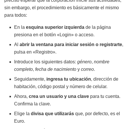
preciso esperar que la corporación inicie sus actividades;
sin embargo, el procedimiento es básicamente el mismo
para todos:
En la
esquina superior izquierda
de la página
presiona en el botón «Login» o acceso.
Al
abrir la ventana para iniciar sesión o registrarte
,
pulsa en «Registro».
Introduce los siguientes datos:
género
,
nombre
completo
,
fecha de nacimiento
y
correo
.
Seguidamente,
ingresa tu ubicación
, dirección de
habitación, código postal y número de celular.
Ahora,
crea un usuario y una clave
para tu cuenta.
Confirma la clave.
Elige la
divisa que utilizarás
que, por defecto, es el
Euro.