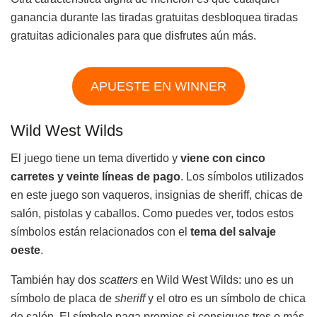
ganancia durante las tiradas gratuitas desbloquea tiradas
gratuitas adicionales para que disfrutes aún más.
APUESTE EN WINNER
Wild West Wilds
El juego tiene un tema divertido y
viene con cinco
carretes y veinte líneas de pago
. Los símbolos utilizados
en este juego son vaqueros, insignias de sheriff, chicas de
salón, pistolas y caballos. Como puedes ver, todos estos
símbolos están relacionados con el
tema del salvaje
oeste
.
También hay dos
scatters
en Wild West Wilds: uno es un
símbolo de placa de
sheriff
y el otro es un símbolo de chica
de salón. El símbolo paga premios si consigues tres o más