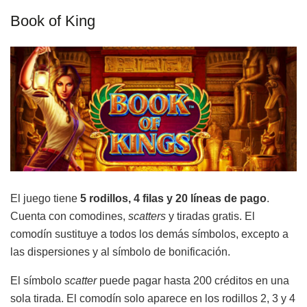
Book of King
El juego tiene
5 rodillos, 4 filas y 20 líneas de pago
.
Cuenta con comodines,
scatters
y tiradas gratis. El
comodín sustituye a todos los demás símbolos, excepto a
las dispersiones y al símbolo de bonificación.
El símbolo
scatter
puede pagar hasta 200 créditos en una
sola tirada. El comodín solo aparece en los rodillos 2, 3 y 4