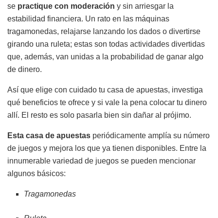
se
practique con moderación
y sin arriesgar la
estabilidad financiera. Un rato en las máquinas
tragamonedas, relajarse lanzando los dados o divertirse
girando una ruleta; estas son todas actividades divertidas
que, además, van unidas a la probabilidad de ganar algo
de dinero.
Así que elige con cuidado tu casa de apuestas, investiga
qué beneficios te ofrece y si vale la pena colocar tu dinero
allí. El resto es solo pasarla bien sin dañar al prójimo.
Esta casa de apuestas
periódicamente amplía su número
de juegos y mejora los que ya tienen disponibles. Entre la
innumerable variedad de juegos se pueden mencionar
algunos básicos:
Tragamonedas