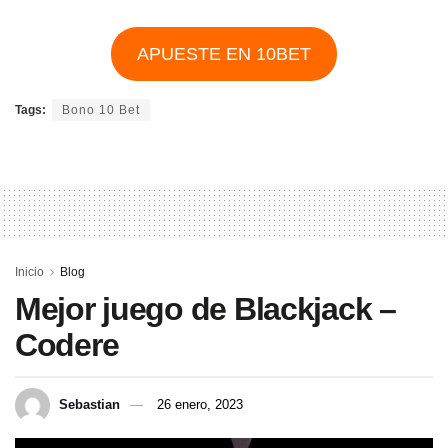
APUESTE EN 10BET
Tags:
Bono 10 Bet
Inicio
Blog
Mejor juego de Blackjack –
Codere
Sebastian
26 enero, 2023