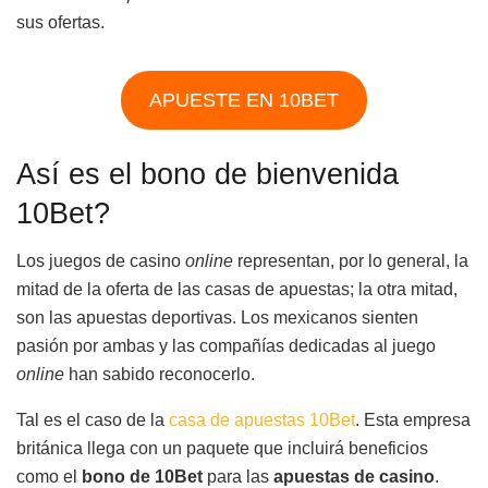
sus ofertas.
APUESTE EN 10BET
Así es el bono de bienvenida
10Bet?
Los juegos de casino
online
representan, por lo general, la
mitad de la oferta de las casas de apuestas; la otra mitad,
son las apuestas deportivas. Los mexicanos sienten
pasión por ambas y las compañías dedicadas al juego
online
han sabido reconocerlo.
Tal es el caso de la
casa de apuestas 10Bet
. Esta empresa
británica llega con un paquete que incluirá beneficios
como el
bono de 10Bet
para las
apuestas de casino
.