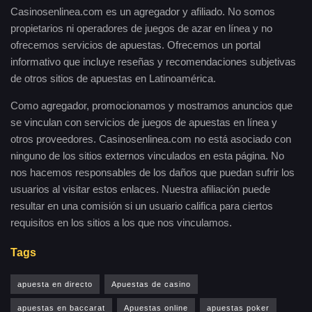
Casinosenlinea.com es un agregador y afiliado. No somos
propietarios ni operadores de juegos de azar en línea y no
ofrecemos servicios de apuestas. Ofrecemos un portal
informativo que incluye reseñas y recomendaciones subjetivas
de otros sitios de apuestas en Latinoamérica.
Como agregador, promocionamos y mostramos anuncios que
se vinculan con servicios de juegos de apuestas en línea y
otros proveedores. Casinosenlinea.com no está asociado con
ninguno de los sitios externos vinculados en esta página. No
nos hacemos responsables de los daños que puedan sufrir los
usuarios al visitar estos enlaces. Nuestra afiliación puede
resultar en una comisión si un usuario califica para ciertos
requisitos en los sitios a los que nos vinculamos.
Tags
apuesta en directo
Apuestas de casino
apuestas en baccarat
Apuestas online
apuestas poker