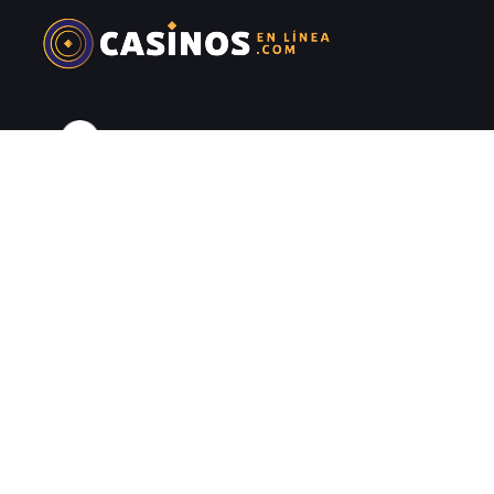
Juega Responsablemente ¦
GamblingTherapy.org
Anuncie Aquí
Cambiar país
Eightroom 2025
Términos y Condiciones
Política de Privacidad y Datos
Política de Cookies