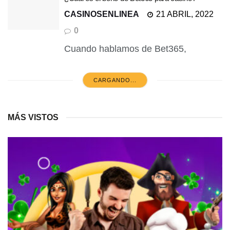
México. Además, son cada vez más
CASINOSENLINEA
21 ABRIL, 2022
las casas de apuestas las que llegan
0
al mercado. Esto hace...
Cuando hablamos de Bet365,
estamos hablando de la casa de
apuestas líder a nivel mundial. A
CARGANDO...
través de los años, esta empresa ha
ido adquiriendo una relevancia
MÁS VISTOS
mundial, al estar...