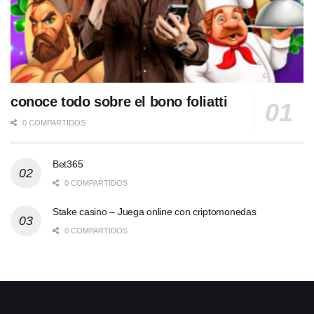
conoce todo sobre el bono foliatti
0 COMPARTIDOS
Bet365
0 COMPARTIDOS
Stake casino – Juega online con criptomonedas
0 COMPARTIDOS