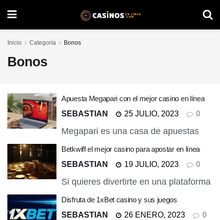
Inicio
Categoría
Bonos
Bonos
Apuesta Megapari con el mejor casino en línea
SEBASTIAN
25 JULIO, 2023
0
Megapari es una casa de apuestas
confiable y segura que ofrece las
Betkwiff el mejor casino para apostar en línea
mejores promociones para los
SEBASTIAN
19 JULIO, 2023
0
amantes del casino online. Fue
Si quieres divertirte en una plataforma
fundada en 2019 en España y
de casino en línea, Betkwiff es la
rápidamente se expandió...
Disfruta de 1xBet casino y sus juegos
mejor alternativa que puedes
SEBASTIAN
26 ENERO, 2023
0