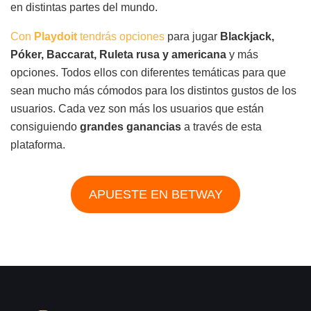
en distintas partes del mundo.
Con
Playdoit
tendrás opciones
para jugar
Blackjack,
Póker, Baccarat, Ruleta rusa y americana
y más
opciones. Todos ellos con diferentes temáticas para que
sean mucho más cómodos para los distintos gustos de los
usuarios. Cada vez son más los usuarios que están
consiguiendo
grandes ganancias
a través de esta
plataforma.
APUESTE EN BETWAY