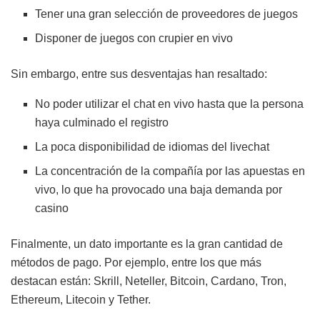
Tener una gran selección de proveedores de juegos
Disponer de juegos con crupier en vivo
Sin embargo, entre sus desventajas han resaltado:
No poder utilizar el chat en vivo hasta que la persona
haya culminado el registro
La poca disponibilidad de idiomas del livechat
La concentración de la compañía por las apuestas en
vivo, lo que ha provocado una baja demanda por
casino
Finalmente, un dato importante es la gran cantidad de
métodos de pago. Por ejemplo, entre los que más
destacan están: Skrill, Neteller, Bitcoin, Cardano, Tron,
Ethereum, Litecoin y Tether.