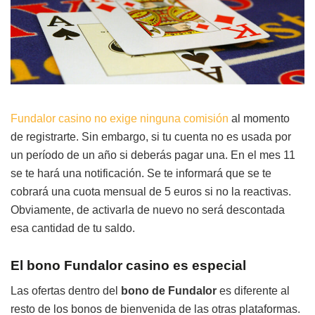
Fundalor casino no exige ninguna comisión
al momento
de registrarte. Sin embargo, si tu cuenta no es usada por
un período de un año si deberás pagar una. En el mes 11
se te hará una notificación. Se te informará que se te
cobrará una cuota mensual de 5 euros si no la reactivas.
Obviamente, de activarla de nuevo no será descontada
esa cantidad de tu saldo.
El bono Fundalor casino es especial
Las ofertas dentro del
bono de Fundalor
es diferente al
resto de los bonos de bienvenida de las otras plataformas.