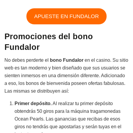
APUESTE EN FUNDALOR
Promociones del bono
Fundalor
No debes perderte el
bono Fundalor
en el casino. Su sitio
web es tan moderno y bien diseñado que sus usuarios se
sienten inmersos en una dimensión diferente. Adicionado
a eso, los bonos de bienvenida poseen ofertas fabulosas.
Las mismas se distribuyen así:
Primer depósito.
Al realizar tu primer depósito
obtendrás 50 giros para la máquina tragamonedas
Ocean Pearls. Las ganancias que recibas de esos
giros no tendrás que apostarlas y serán tuyas en el