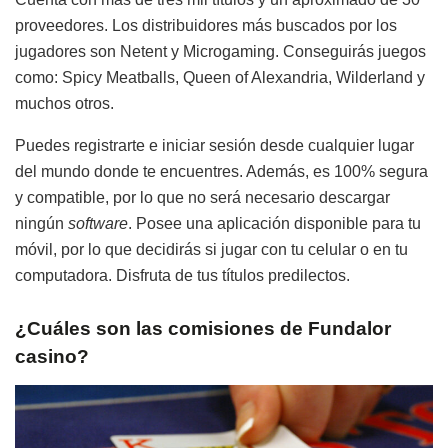
proveedores. Los distribuidores más buscados por los
jugadores son Netent y Microgaming. Conseguirás juegos
como: Spicy Meatballs, Queen of Alexandria, Wilderland y
muchos otros.
Puedes registrarte e iniciar sesión desde cualquier lugar
del mundo donde te encuentres. Además, es 100% segura
y compatible, por lo que no será necesario descargar
ningún
software
. Posee una aplicación disponible para tu
móvil, por lo que decidirás si jugar con tu celular o en tu
computadora. Disfruta de tus títulos predilectos.
¿Cuáles son las comisiones de Fundalor
casino?