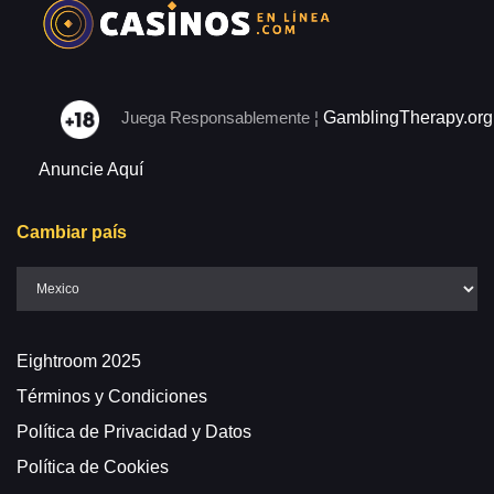
Juega Responsablemente ¦
GamblingTherapy.org
Anuncie Aquí
Cambiar país
Eightroom 2025
Términos y Condiciones
Política de Privacidad y Datos
Política de Cookies