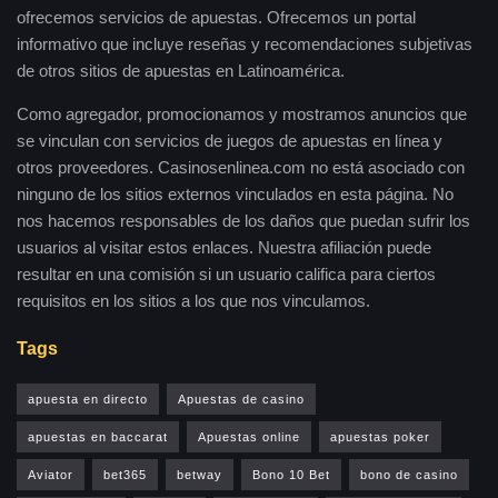
ofrecemos servicios de apuestas. Ofrecemos un portal
informativo que incluye reseñas y recomendaciones subjetivas
de otros sitios de apuestas en Latinoamérica.
Como agregador, promocionamos y mostramos anuncios que
se vinculan con servicios de juegos de apuestas en línea y
otros proveedores. Casinosenlinea.com no está asociado con
ninguno de los sitios externos vinculados en esta página. No
nos hacemos responsables de los daños que puedan sufrir los
usuarios al visitar estos enlaces. Nuestra afiliación puede
resultar en una comisión si un usuario califica para ciertos
requisitos en los sitios a los que nos vinculamos.
Tags
apuesta en directo
Apuestas de casino
apuestas en baccarat
Apuestas online
apuestas poker
Aviator
bet365
betway
Bono 10 Bet
bono de casino