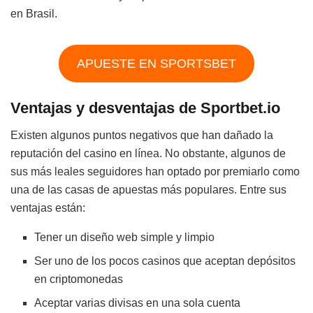
en Brasil.
APUESTE EN SPORTSBET
Ventajas y desventajas de Sportbet.io
Existen algunos puntos negativos que han dañado la
reputación del casino en línea. No obstante, algunos de
sus más leales seguidores han optado por premiarlo como
una de las casas de apuestas más populares. Entre sus
ventajas están:
Tener un diseño web simple y limpio
Ser uno de los pocos casinos que aceptan depósitos
en criptomonedas
Aceptar varias divisas en una sola cuenta