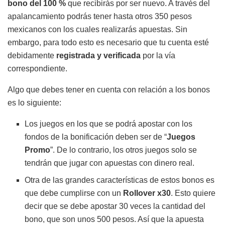
bono del 100 %
que recibirás por ser nuevo. A través del
apalancamiento podrás tener hasta otros 350 pesos
mexicanos con los cuales realizarás apuestas. Sin
embargo, para todo esto es necesario que tu cuenta esté
debidamente
registrada y verificada
por la vía
correspondiente.
Algo que debes tener en cuenta con relación a los bonos
es lo siguiente:
Los juegos en los que se podrá apostar con los
fondos de la bonificación deben ser de “
Juegos
Promo
”. De lo contrario, los otros juegos solo se
tendrán que jugar con apuestas con dinero real.
Otra de las grandes características de estos bonos es
que debe cumplirse con un
Rollover x30
. Esto quiere
decir que se debe apostar 30 veces la cantidad del
bono, que son unos 500 pesos. Así que la apuesta