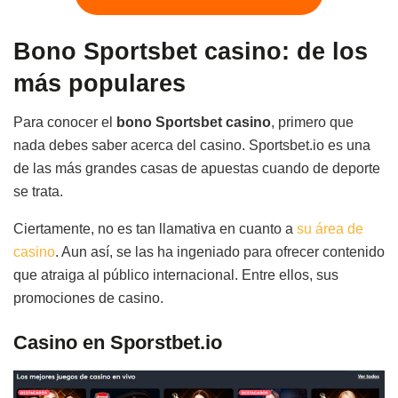
Bono Sportsbet casino: de los
más populares
Para conocer el
bono Sportsbet casino
, primero que
nada debes saber acerca del casino. Sportsbet.io es una
de las más grandes casas de apuestas cuando de deporte
se trata.
Ciertamente, no es tan llamativa en cuanto a
su área de
casino
. Aun así, se las ha ingeniado para ofrecer contenido
que atraiga al público internacional. Entre ellos, sus
promociones de casino.
Casino en Sporstbet.io