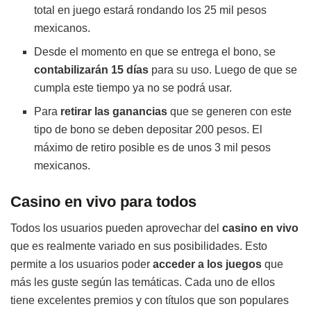
total en juego estará rondando los 25 mil pesos
mexicanos.
Desde el momento en que se entrega el bono, se
contabilizarán 15 días
para su uso. Luego de que se
cumpla este tiempo ya no se podrá usar.
Para
retirar las ganancias
que se generen con este
tipo de bono se deben depositar 200 pesos. El
máximo de retiro posible es de unos 3 mil pesos
mexicanos.
Casino en vivo para todos
Todos los usuarios pueden aprovechar del
casino en vivo
que es realmente variado en sus posibilidades. Esto
permite a los usuarios poder
acceder a los juegos
que
más les guste según las temáticas. Cada uno de ellos
tiene excelentes premios y con títulos que son populares