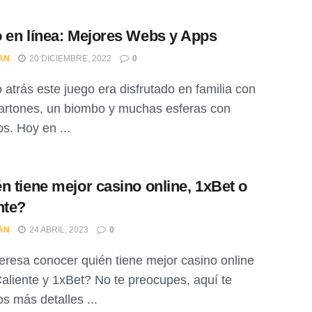
 en línea: Mejores Webs y Apps
AN
20 DICIEMBRE, 2022
0
atrás este juego era disfrutado en familia con
artones, un biombo y muchas esferas con
s. Hoy en ...
n tiene mejor casino online, 1xBet o
nte?
AN
24 ABRIL, 2023
0
teresa conocer quién tiene mejor casino online
Caliente y 1xBet? No te preocupes, aquí te
s más detalles ...