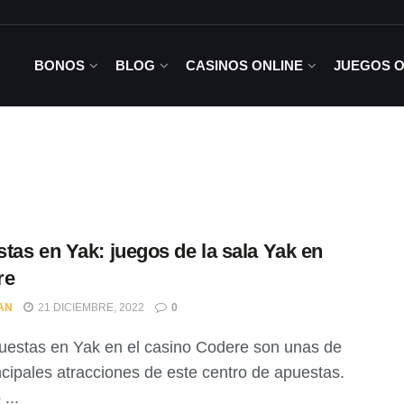
BONOS
BLOG
CASINOS ONLINE
JUEGOS O
tas en Yak: juegos de la sala Yak en
re
AN
21 DICIEMBRE, 2022
0
uestas en Yak en el casino Codere son unas de
ncipales atracciones de este centro de apuestas.
...