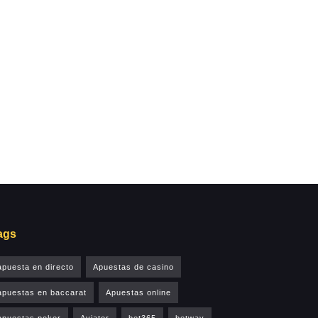
ags
apuesta en directo
Apuestas de casino
apuestas en baccarat
Apuestas online