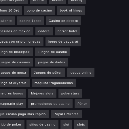
apuestas poker
Aviator
bet365
betway
Bono 10 Bet
bono de casino
book of kings
caliente
casino 1xbet
Casino en directo
Casinos en mexico
codere
horror hotel
juega con criptomonedas
juego de baccarat
juego de blackjack
Juegos de casino
Juegos de casinos
juegos de dados
Juegos de mesa
Juegos de póker
juegos online
kings of crystals
maquina tragamonedas
mejores bonos
Mejores slots
pokerstars
pragmatic play
promociones de casino
Póker
que casino paga mas rapido
Royal Emirates
sitio de poker
sitios de casino
slot
slots