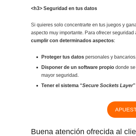
<h3> Seguridad en tus datos
Si quieres solo concentrarte en tus juegos y gana
aspecto muy importante. Para ofrecer seguridad 
cumplir con determinados aspectos
:
Proteger tus datos
personales y bancarios
Disponer de un software propio
donde se 
mayor seguridad.
Tener el sistema “
Secure Sockets Layer
”
APUES
Buena atención ofrecida al cli