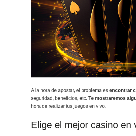
A la hora de apostar, el problema es
encontrar 
seguridad, beneficios, etc.
Te mostraremos alg
hora de realizar tus juegos en vivo
.
Elige el mejor casino en 