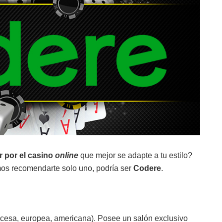
 por el casino
online
que mejor se adapte a tu estilo?
mos recomendarte solo uno, podría ser
Codere
.
ncesa, europea, americana). Posee un salón exclusivo