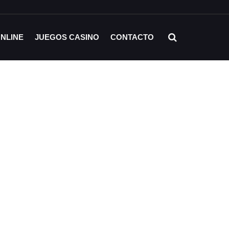
NLINE
JUEGOS CASINO
CONTACTO