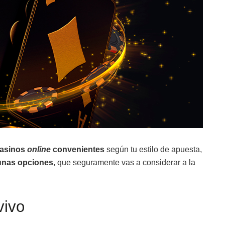
casinos
online
convenientes
según tu estilo de apuesta,
unas opciones
, que seguramente vas a considerar a la
vivo