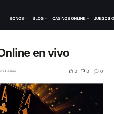
BONOS
BLOG
CASINOS ONLINE
JUEGOS O
Online en vivo
0
0
0
os Casino