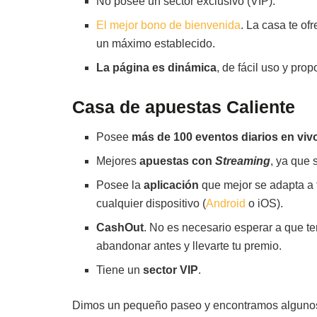
No posee un sector exclusivo (VIP).
El mejor bono de bienvenida
. La casa te of
un máximo establecido.
La página es dinámica
, de fácil uso y pro
Casa de apuestas Caliente
Posee
más de 100 eventos diarios en viv
Mejores
apuestas con
Streaming
, ya que
Posee la
aplicación
que mejor se adapta a 
cualquier dispositivo (
Android
o iOS).
CashOut
. No es necesario esperar a que t
abandonar antes y llevarte tu premio.
Tiene un
sector VIP
.
Dimos un pequeño paseo y encontramos algun