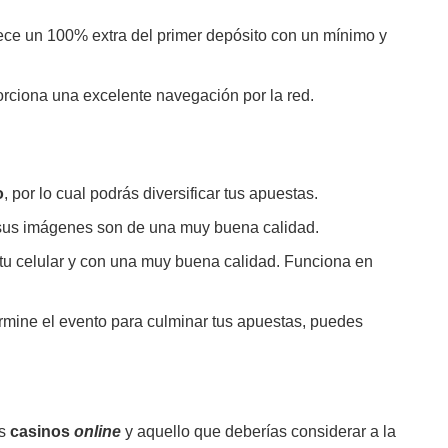
rece un 100% extra del primer depósito con un mínimo y
porciona una excelente navegación por la red.
o
, por lo cual podrás diversificar tus apuestas.
 sus imágenes son de una muy buena calidad.
tu celular y con una muy buena calidad. Funciona en
ermine el evento para culminar tus apuestas, puedes
os
casinos
online
y aquello que deberías considerar a la