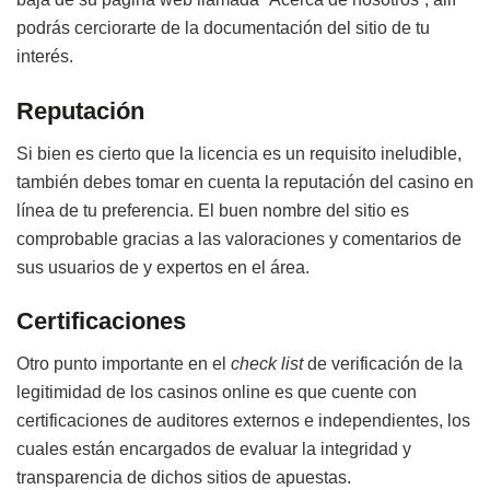
podrás cerciorarte de la documentación del sitio de tu
interés.
Reputación
Si bien es cierto que la licencia es un requisito ineludible,
también debes tomar en cuenta la reputación del casino en
línea de tu preferencia. El buen nombre del sitio es
comprobable gracias a las valoraciones y comentarios de
sus usuarios de y expertos en el área.
Certificaciones
Otro punto importante en el
check list
de verificación de la
legitimidad de los casinos online es que cuente con
certificaciones de auditores externos e independientes, los
cuales están encargados de evaluar la integridad y
transparencia de dichos sitios de apuestas.