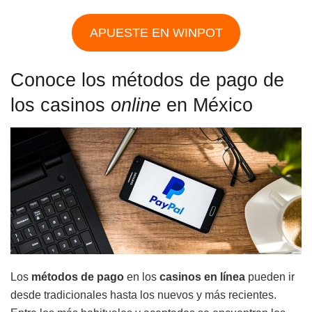
APUESTE EN WINPOT
Conoce los métodos de pago de
los casinos
online
en México
Los
métodos de pago
en los
casinos en línea
pueden ir
desde tradicionales hasta los nuevos y más recientes.