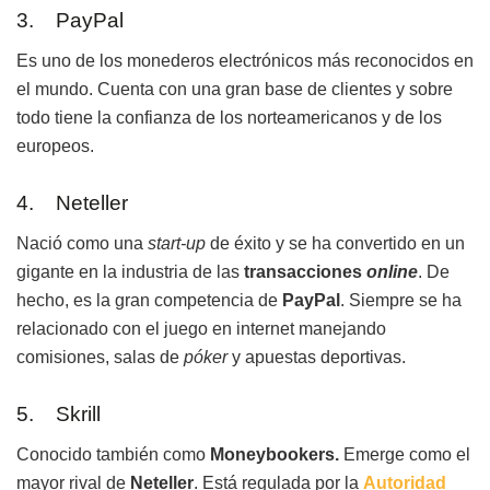
3.
PayPal
Es uno de los monederos electrónicos más reconocidos en
el mundo. Cuenta con una gran base de clientes y sobre
todo tiene la confianza de los norteamericanos y de los
europeos.
4.
Neteller
Nació como una
start-up
de éxito y se ha convertido en un
gigante en la industria de las
transacciones
online
. De
hecho, es la gran competencia de
PayPal
. Siempre se ha
relacionado con el juego en internet manejando
comisiones, salas de
póker
y apuestas deportivas.
5.
Skrill
Conocido también como
Moneybookers.
Emerge como el
mayor rival de
Neteller
. Está regulada por la
Autoridad