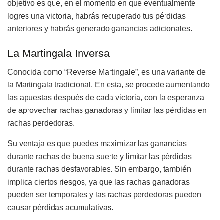
objetivo es que, en el momento en que eventualmente
logres una victoria, habrás recuperado tus pérdidas
anteriores y habrás generado ganancias adicionales.
La Martingala Inversa
Conocida como “Reverse Martingale”, es una variante de
la Martingala tradicional. En esta, se procede aumentando
las apuestas después de cada victoria, con la esperanza
de aprovechar rachas ganadoras y limitar las pérdidas en
rachas perdedoras.
Su ventaja es que puedes maximizar las ganancias
durante rachas de buena suerte y limitar las pérdidas
durante rachas desfavorables. Sin embargo, también
implica ciertos riesgos, ya que las rachas ganadoras
pueden ser temporales y las rachas perdedoras pueden
causar pérdidas acumulativas.