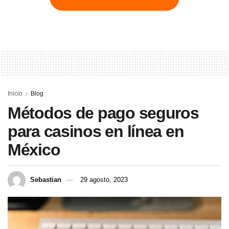
Inicio
Blog
Métodos de pago seguros
para casinos en línea en
México
Sebastian
29 agosto, 2023