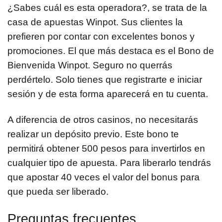
¿Sabes cuál es esta operadora?, se trata de la
casa de apuestas Winpot. Sus clientes la
prefieren por contar con excelentes bonos y
promociones. El que más destaca es el Bono de
Bienvenida Winpot. Seguro no querrás
perdértelo. Solo tienes que registrarte e iniciar
sesión y de esta forma aparecerá en tu cuenta.
A diferencia de otros casinos, no necesitarás
realizar un depósito previo. Este bono te
permitirá obtener 500 pesos para invertirlos en
cualquier tipo de apuesta. Para liberarlo tendrás
que apostar 40 veces el valor del bonus para
que pueda ser liberado.
Preguntas frecuentes