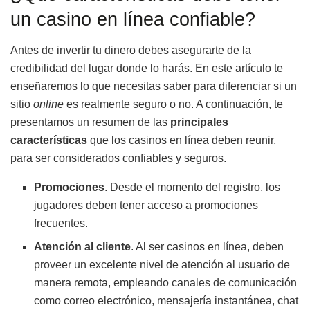
un casino en línea confiable?
Antes de invertir tu dinero debes asegurarte de la
credibilidad del lugar donde lo harás. En este artículo te
enseñaremos lo que necesitas saber para diferenciar si un
sitio
online
es realmente seguro o no. A continuación, te
presentamos un resumen de las
principales
características
que los casinos en línea deben reunir,
para ser considerados confiables y seguros.
Promociones
. Desde el momento del registro, los
jugadores deben tener acceso a promociones
frecuentes.
Atención al cliente
. Al ser casinos en línea, deben
proveer un excelente nivel de atención al usuario de
manera remota, empleando canales de comunicación
como correo electrónico, mensajería instantánea, chat