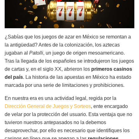
¿Sabías que los juegos de azar en México se remontan a
la antigüedad? Antes de la colonización, los aztecas
jugaban al
Patolli
, un juego de origen mesoamericano.
Tras la llegada de los españoles se introdujeron los juegos
de cartas y, en el siglo XX, abrieron los
primeros casinos
del país
. La historia de las apuestas en México ha estado
marcada por una serie de limitaciones y prohibiciones.
En nuestra era es una actividad legal, regida por la
Dirección General de Juegos y Sorteos
, ente encargado
de velar por la protección del usuario. Esta ventaja que no
tuvieron nuestros antepasados no la debemos
desaprovechar, por ello es necesario que identifiques los
casinos en línea que se apegan a las
regulaciones