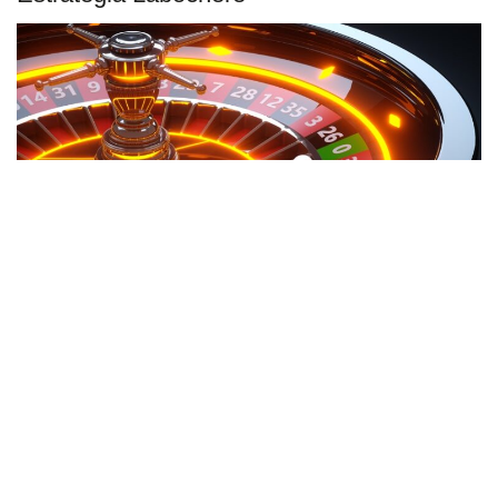
Este sistema, al igual que el anterior, demanda cierto nivel
de práctica para lograr un dominio de su técnica. En esta
estrategia, tú determinas la cantidad que deseas ganar y
luego la divides en montos más pequeños. Aquí residen
las dos reglas fundamentales:
Suma siempre los números de la izquierda y de la
derecha al ganar.
Agrega el valor perdido a tu secuencia al perder.