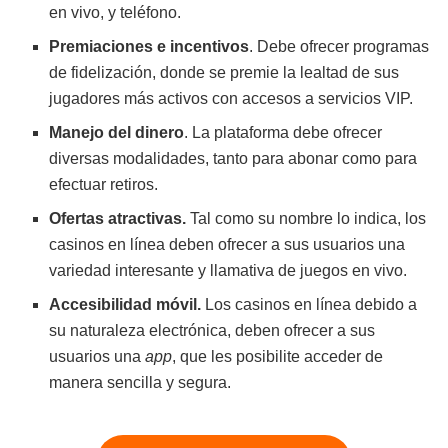
en vivo, y teléfono.
Premiaciones e incentivos
. Debe ofrecer programas
de fidelización, donde se premie la lealtad de sus
jugadores más activos con accesos a servicios VIP.
Manejo del dinero
. La plataforma debe ofrecer
diversas modalidades, tanto para abonar como para
efectuar retiros.
Ofertas atractivas.
Tal como su nombre lo indica, los
casinos en línea deben ofrecer a sus usuarios una
variedad interesante y llamativa de juegos en vivo.
Accesibilidad móvil.
Los casinos en línea debido a
su naturaleza electrónica, deben ofrecer a sus
usuarios una
app
, que les posibilite acceder de
manera sencilla y segura.