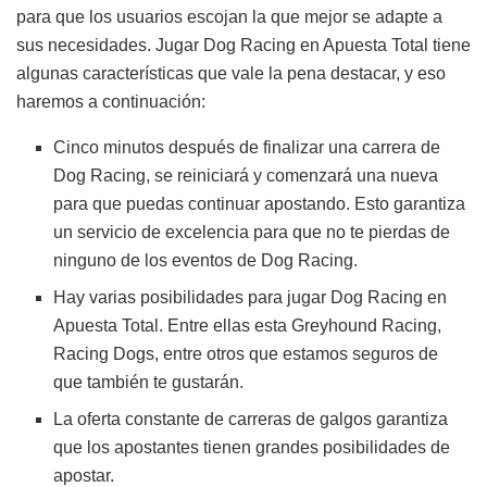
para que los usuarios escojan la que mejor se adapte a
sus necesidades. Jugar Dog Racing en Apuesta Total tiene
algunas características que vale la pena destacar, y eso
haremos a continuación:
Cinco minutos después de finalizar una carrera de
Dog Racing, se reiniciará y comenzará una nueva
para que puedas continuar apostando. Esto garantiza
un servicio de excelencia para que no te pierdas de
ninguno de los eventos de Dog Racing.
Hay varias posibilidades para jugar Dog Racing en
Apuesta Total. Entre ellas esta Greyhound Racing,
Racing Dogs, entre otros que estamos seguros de
que también te gustarán.
La oferta constante de carreras de galgos garantiza
que los apostantes tienen grandes posibilidades de
apostar.