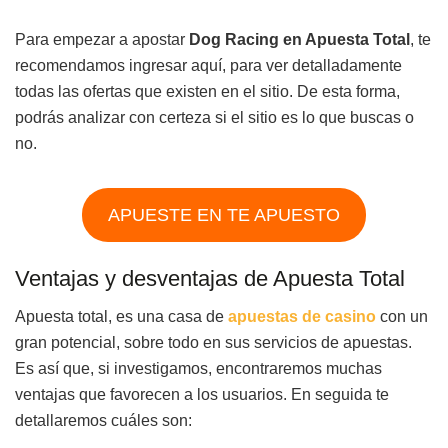
Para empezar a apostar
Dog Racing en Apuesta Total
, te
recomendamos ingresar aquí, para ver detalladamente
todas las ofertas que existen en el sitio. De esta forma,
podrás analizar con certeza si el sitio es lo que buscas o
no.
APUESTE EN TE APUESTO
Ventajas y desventajas de Apuesta Total
Apuesta total, es una casa de
apuestas de casino
con un
gran potencial, sobre todo en sus servicios de apuestas.
Es así que, si investigamos, encontraremos muchas
ventajas que favorecen a los usuarios. En seguida te
detallaremos cuáles son: