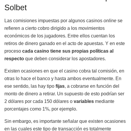
Solbet
Las comisiones impuestas por algunos casinos
online
se
refieren a cierto cobro dirigido a los movimientos
económicos de los jugadores. Entre ellos cuentan los
retiros de dinero ganado en el acto de apuestas. Y en este
proceso
cada casino tiene sus propias políticas al
respecto
que deben considerar los apostadores.
Existen ocasiones en que el casino cobra tal comisión, en
otras lo hace el banco y hasta ambos eventualmente. En
ese sentido, las hay tipo
fijas
, a cobrarse en función del
monto de dinero a retirar. Un supuesto de esto podrían ser
2 dólares por cada 150 dólares o
variables
mediante
porcentajes como 1%, por ejemplo.
Sin embargo, es importante señalar que existen ocasiones
en las cuales este tipo de transacción es totalmente