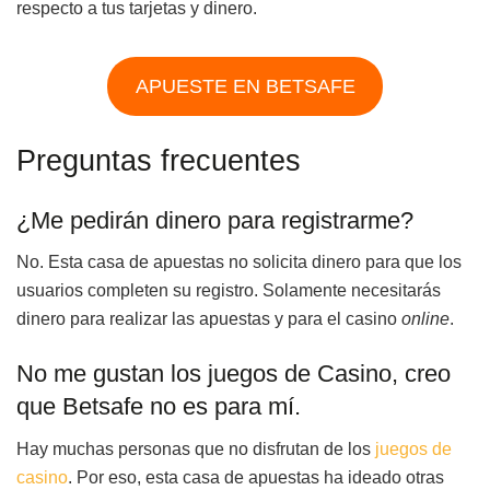
respecto a tus tarjetas y dinero.
APUESTE EN BETSAFE
Preguntas frecuentes
¿Me pedirán dinero para registrarme?
No. Esta casa de apuestas no solicita dinero para que los
usuarios completen su registro. Solamente necesitarás
dinero para realizar las apuestas y para el casino
online
.
No me gustan los juegos de Casino, creo
que Betsafe no es para mí.
Hay muchas personas que no disfrutan de los
juegos de
casino
. Por eso, esta casa de apuestas ha ideado otras