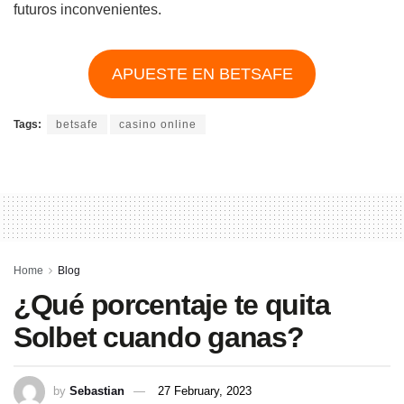
futuros inconvenientes.
APUESTE EN BETSAFE
Tags:
betsafe
casino online
Home
Blog
¿Qué porcentaje te quita
Solbet cuando ganas?
by
Sebastian
27 February, 2023