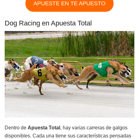
APUESTE EN TE APUESTO
Dog Racing en Apuesta Total
Dentro de
Apuesta Total
, hay varias carreras de galgos
disponibles. Cada una tiene sus características pensadas