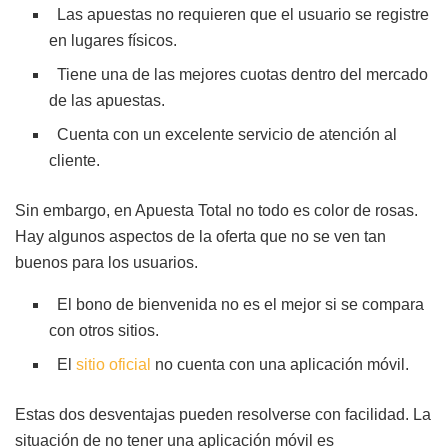
Las apuestas no requieren que el usuario se registre
en lugares físicos.
Tiene una de las mejores cuotas dentro del mercado
de las apuestas.
Cuenta con un excelente servicio de atención al
cliente.
Sin embargo, en Apuesta Total no todo es color de rosas.
Hay algunos aspectos de la oferta que no se ven tan
buenos para los usuarios.
El bono de bienvenida no es el mejor si se compara
con otros sitios.
El
sitio oficial
no cuenta con una aplicación móvil.
Estas dos desventajas pueden resolverse con facilidad. La
situación de no tener una aplicación móvil es