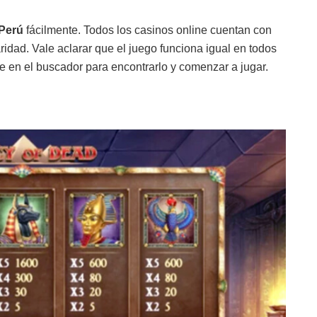
Perú
fácilmente. Todos los casinos online cuentan con
idad. Vale aclarar que el juego funciona igual en todos
 en el buscador para encontrarlo y comenzar a jugar.