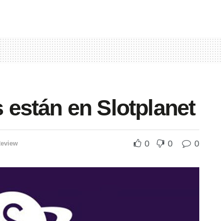
 están en Slotplanet
0
0
0
eview