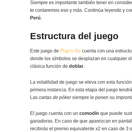
Siempre es importante también tener en considera
te contaremos eso y más. Continúa leyendo y co
Perú
.
Estructura del juego
Este juego de
Play’n Go
cuenta con una estructu
donde los símbolos se desplazan en cualquier slo
clásica función de
doblar
.
La volatilidad de juego se eleva con esta funció
primera instancia. En esta etapa del juego tendrá
Las
cartas de póker
siempre le ponen su impronta
El juego cuenta con un
comodín
que puede susti
ganadoras. En caso de que aparezcan en pantalla
recibirás el premio equivalente x2 en caso de 3 