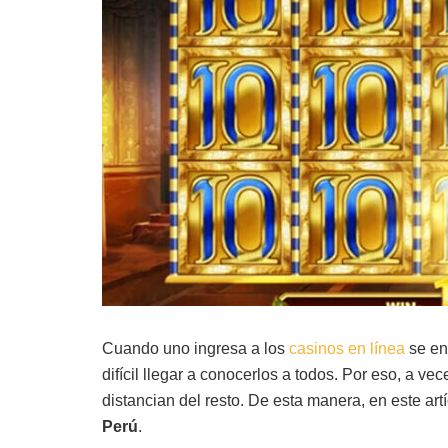
Cuando uno ingresa a los
casinos en línea
se en
difícil llegar a conocerlos a todos. Por eso, a v
distancian del resto. De esta manera, en este ar
Perú
.