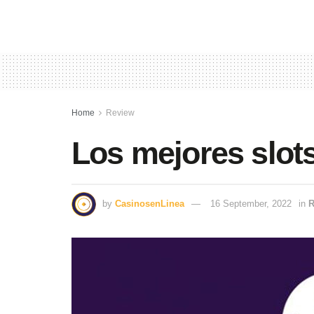
Home
Review
Los mejores slots
by
CasinosenLinea
16 September, 2022
in
R