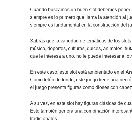
Cuando buscamos un buen slot debemos poner so
siempre es lo primero que llama la atención al juga
siempre es fundamental en la construcción del j
Sabrás que la variedad de temáticas de los slo
música, deportes, culturas, dulces, animales, frut
que le interesa a uno, no le puede interesar al otr
En este caso, este slot está ambientado en el
An
Como telón de fondo, este juego tiene una necró
el juego presenta figuras como dioses con cabe
A su vez, en este slot hay figuras clásicas de cua
Esto también genera una combinación interesante 
tradicionales.