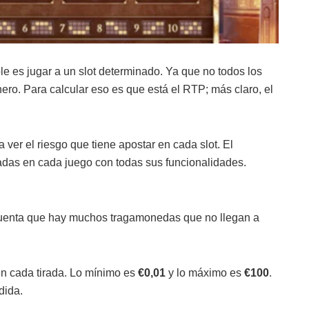
 es jugar a un slot determinado. Ya que no todos los
ro. Para calcular eso es que está el RTP; más claro, el
ver el riesgo que tiene apostar en cada slot. El
radas en cada juego con todas sus funcionalidades.
cuenta que hay muchos tragamonedas que no llegan a
en cada tirada. Lo mínimo es
€0,01
y lo máximo es
€100
.
dida.