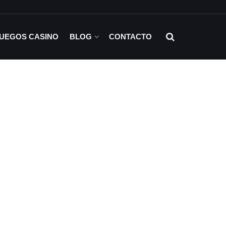
UEGOS CASINO
BLOG
CONTACTO