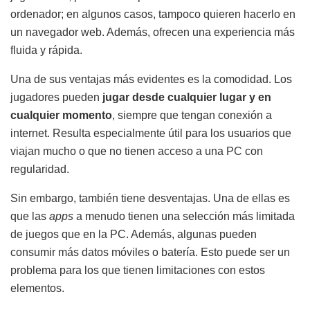
ordenador; en algunos casos, tampoco quieren hacerlo en
un navegador web. Además, ofrecen una experiencia más
fluida y rápida.
Una de sus ventajas más evidentes es la comodidad. Los
jugadores pueden
jugar desde cualquier lugar y en
cualquier momento
, siempre que tengan conexión a
internet. Resulta especialmente útil para los usuarios que
viajan mucho o que no tienen acceso a una PC con
regularidad.
Sin embargo, también tiene desventajas. Una de ellas es
que las
apps
a menudo tienen una selección más limitada
de juegos que en la PC. Además, algunas pueden
consumir más datos móviles o batería. Esto puede ser un
problema para los que tienen limitaciones con estos
elementos.