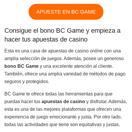
APUESTE EN BC GAME
Consigue el bono BC Game y empieza a
hacer tus apuestas de casino
Esta es una casa de apuestas de casino
online
con una
amplia selección de juegos. Además, posee un generoso
bono BC Game
y una excelente atención al cliente.
También, ofrece una amplia variedad de métodos de pago
seguros y protegidos.
BC Game te ofrece todas las herramientas para que
puedas hacer tus
apuestas de casino
y disfrutar. Además,
esta es una de las mejores plataformas que ofrecen una
experiencia de juego emocionante y justa. Por otro lado,
todas las actividades que tiene son equitativas y justas.