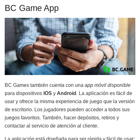
BC Game App
BC Games también cuenta con una
app móvil disponible
para dispositivos
IOS
y
Android
. La aplicación es fácil de
usar y ofrece la misma experiencia de juego que la versión
de escritorio. Los jugadores pueden acceder a todos sus
juegos favoritos. También, hacer depósitos, retiros y
contactar al servicio de atención al cliente.
La aplicación está diseñada para ser rápida y fácil de usar;