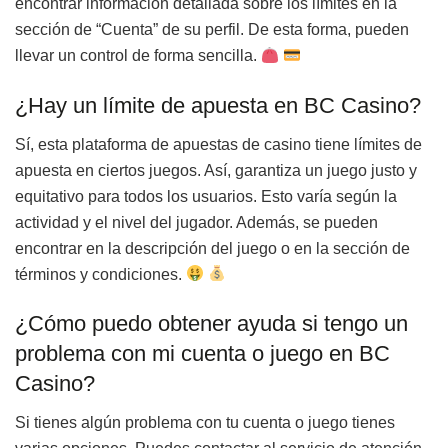
encontrar información detallada sobre los límites en la
sección de “Cuenta” de su perfil. De esta forma, pueden
llevar un control de forma sencilla.
¿Hay un límite de apuesta en BC Casino?
Sí, esta plataforma de apuestas de casino tiene límites de
apuesta en ciertos juegos. Así, garantiza un juego justo y
equitativo para todos los usuarios. Esto varía según la
actividad y el nivel del jugador. Además, se pueden
encontrar en la descripción del juego o en la sección de
términos y condiciones.
¿Cómo puedo obtener ayuda si tengo un
problema con mi cuenta o juego en BC
Casino?
Si tienes algún problema con tu cuenta o juego tienes