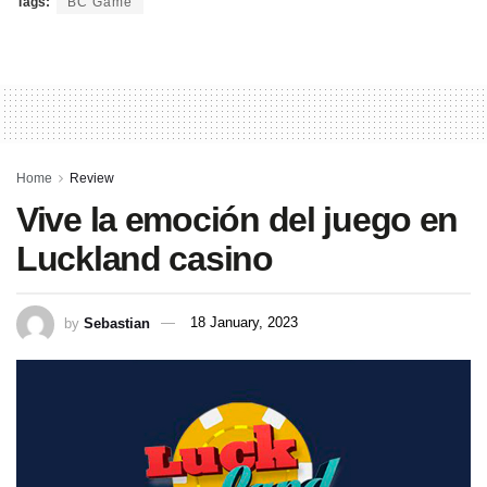
Tags:
BC Game
Home
Review
Vive la emoción del juego en
Luckland casino
by
Sebastian
18 January, 2023