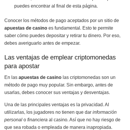
puedes encontrar al final de esta página.
Conocer los métodos de pago aceptados por un sitio de
apuestas de casino
es fundamental. Esto te permite
saber cómo puedes depositar y retirar tu dinero. Por eso,
debes averiguarlo antes de empezar.
Las ventajas de emplear criptomonedas
para apostar
En las
apuestas de casino
las criptomonedas son un
método de pago muy popular. Sin embargo, antes de
usarlas, debes conocer sus ventajas y desventajas.
Una de las principales ventajas es la privacidad. Al
utilizarlas, los jugadores no tienen que dar
información
personal
o
financiera
al casino. Así que no hay riesgo de
que sea robada o empleada de manera inapropiada.