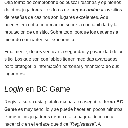
Otra forma de comprobarlo es buscar reseñas y opiniones
de otros jugadores. Los foros de
juegos
online
y los sitios
de reseñas de casinos son lugares excelentes. Aquí
puedes encontrar información sobre la confiabilidad y la
reputación de un sitio. Sobre todo, porque los usuarios a
menudo comparten su experiencia.
Finalmente, debes verificar la seguridad y privacidad de un
sitio. Los que son confiables tienen medidas avanzadas
para proteger la información personal y financiera de sus
jugadores.
Login
en BC Game
Registrarse en esta plataforma para conseguir el
bono BC
Game
es muy sencillo y se puede hacer en pocos minutos.
Primero, los jugadores deben ir a la página de inicio y
hacer clic en el enlace que dice “
Registrarse
”. A