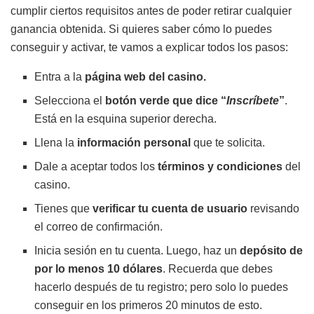
cumplir ciertos requisitos antes de poder retirar cualquier
ganancia obtenida. Si quieres saber cómo lo puedes
conseguir y activar, te vamos a explicar todos los pasos:
Entra a la
página web del casino.
Selecciona el
botón verde que dice “
Inscríbete
”
.
Está en la esquina superior derecha.
Llena la
información personal
que te solicita.
Dale a aceptar todos los
términos y condiciones
del
casino.
Tienes que
verificar tu cuenta de usuario
revisando
el correo de confirmación.
Inicia sesión en tu cuenta. Luego, haz un
depósito de
por lo menos 10 dólares
. Recuerda que debes
hacerlo después de tu registro; pero solo lo puedes
conseguir en los primeros 20 minutos de esto.