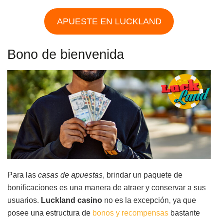
APUESTE EN LUCKLAND
Bono de bienvenida
Para las
casas de apuestas
, brindar un paquete de
bonificaciones es una manera de atraer y conservar a sus
usuarios.
Luckland casino
no es la excepción, ya que
posee una estructura de
bonos y recompensas
bastante