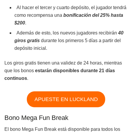
Al hacer el tercer y cuarto depósito, el jugador tendrá
como recompensa una
bonificación del 25% hasta
$200
.
Además de esto, los nuevos jugadores recibirán
40
giros gratis
durante los primeros 5 días a partir del
depósito inicial.
Los giros gratis tienen una validez de 24 horas, mientras
que los bonos
estarán disponibles durante 21 días
continuos
.
APUESTE EN LUCKLAND
Bono Mega Fun Break
El bono Mega Fun Break está disponible para todos los