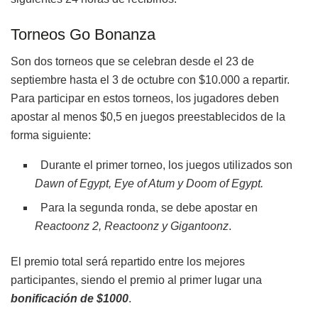
Torneos Go Bonanza
Son dos torneos que se celebran desde el 23 de
septiembre hasta el 3 de octubre con $10.000 a repartir.
Para participar en estos torneos, los jugadores deben
apostar al menos $0,5 en juegos preestablecidos de la
forma siguiente:
Durante el primer torneo, los juegos utilizados son
Dawn of Egypt, Eye of Atum y Doom of Egypt.
Para la segunda ronda, se debe apostar en
Reactoonz 2, Reactoonz y Gigantoonz
.
El premio total será repartido entre los mejores
participantes, siendo el premio al primer lugar una
bonificación de $1000
.