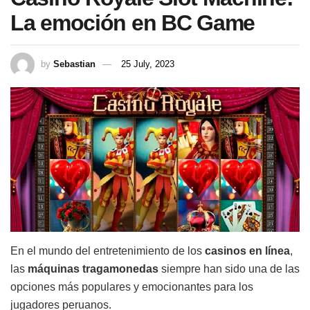
La emoción en BC Game
by
Sebastian
25 July, 2023
En el mundo del entretenimiento de los
casinos en línea
,
las
máquinas tragamonedas
siempre han sido una de las
opciones más populares y emocionantes para los
jugadores peruanos.