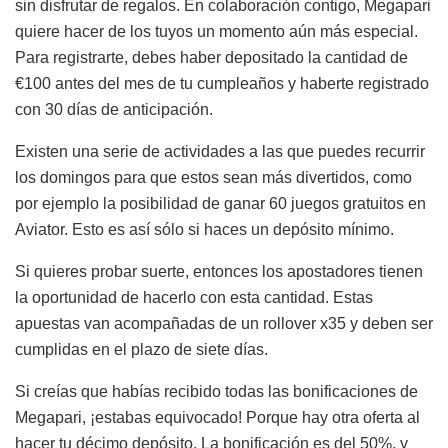
sin disfrutar de regalos. En colaboración contigo, Megapari
quiere hacer de los tuyos un momento aún más especial.
Para registrarte, debes haber depositado la cantidad de
€100 antes del mes de tu cumpleaños y haberte registrado
con 30 días de anticipación.
Existen una serie de actividades a las que puedes recurrir
los domingos para que estos sean más divertidos, como
por ejemplo la posibilidad de ganar 60 juegos gratuitos en
Aviator. Esto es así sólo si haces un depósito mínimo.
Si quieres probar suerte, entonces los apostadores tienen
la oportunidad de hacerlo con esta cantidad. Estas
apuestas van acompañadas de un rollover x35 y deben ser
cumplidas en el plazo de siete días.
Si creías que habías recibido todas las bonificaciones de
Megapari, ¡estabas equivocado! Porque hay otra oferta al
hacer tu décimo depósito. La bonificación es del 50%, y