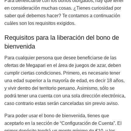
Para beneficiarse con los bonos otorgados, hay que tener
en consideración muchas cosas. ¿Tienes curiosidad por
saber qué debemos hacer? Te contamos a continuación
cuáles son los requisitos exigidos.
Requisitos para la liberación del bono de
bienvenida
Para cualquier persona que desee beneficiarse de las
ofertas de Megapari en el área de juegos de azar, deben
cumplir ciertas condiciones. Primero, es necesario tener
una edad superior a la mayoría de edad, es decir 18 años,
y vivir dentro del territorio peruano. Asimismo, sólo se
podrá tener una cuenta con una sola dirección electrónica,
caso contrario estas serán canceladas sin previo aviso.
Para poder usar el bono de bienvenida, tienes que
aceptarlo en la sección de “Configuración de Cuenta”. El
primer depósito tendrá un monto mínimo de €10, y los