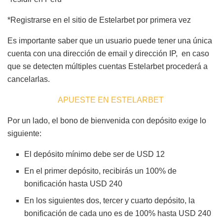
*Registrarse en el sitio de Estelarbet por primera vez
Es importante saber que un usuario puede tener una única
cuenta con una dirección de email y dirección IP, en caso
que se detecten múltiples cuentas Estelarbet procederá a
cancelarlas.
APUESTE EN ESTELARBET
Por un lado, el bono de bienvenida con depósito exige lo
siguiente:
El depósito mínimo debe ser de USD 12
En el primer depósito, recibirás un 100% de
bonificación hasta USD 240
En los siguientes dos, tercer y cuarto depósito, la
bonificación de cada uno es de 100% hasta USD 240