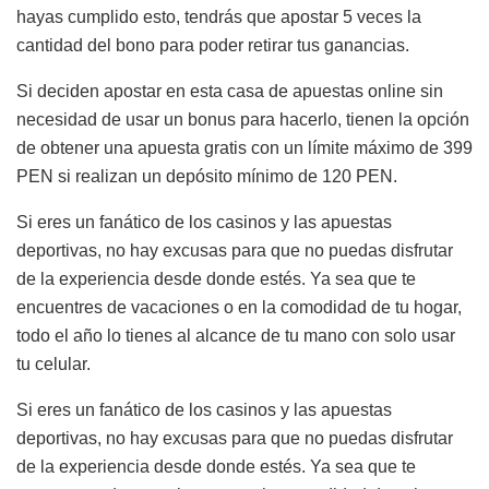
hayas cumplido esto, tendrás que apostar 5 veces la
cantidad del bono para poder retirar tus ganancias.
Si deciden apostar en esta casa de apuestas online sin
necesidad de usar un bonus para hacerlo, tienen la opción
de obtener una apuesta gratis con un límite máximo de 399
PEN si realizan un depósito mínimo de 120 PEN.
Si eres un fanático de los casinos y las apuestas
deportivas, no hay excusas para que no puedas disfrutar
de la experiencia desde donde estés. Ya sea que te
encuentres de vacaciones o en la comodidad de tu hogar,
todo el año lo tienes al alcance de tu mano con solo usar
tu celular.
Si eres un fanático de los casinos y las apuestas
deportivas, no hay excusas para que no puedas disfrutar
de la experiencia desde donde estés. Ya sea que te