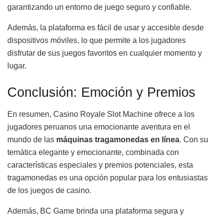
garantizando un entorno de juego seguro y confiable.
Además, la plataforma es fácil de usar y accesible desde
dispositivos móviles, lo que permite a los jugadores
disfrutar de sus juegos favoritos en cualquier momento y
lugar.
Conclusión: Emoción y Premios
En resumen, Casino Royale Slot Machine ofrece a los
jugadores peruanos una emocionante aventura en el
mundo de las
máquinas tragamonedas en línea
. Con su
temática elegante y emocionante, combinada con
características especiales y premios potenciales, esta
tragamonedas es una opción popular para los entusiastas
de los juegos de casino.
Además, BC Game brinda una plataforma segura y