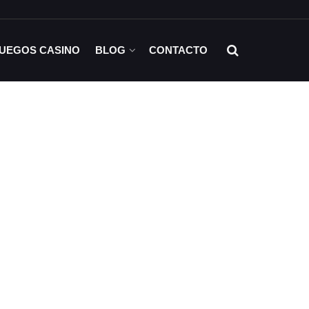
UEGOS CASINO
BLOG
CONTACTO