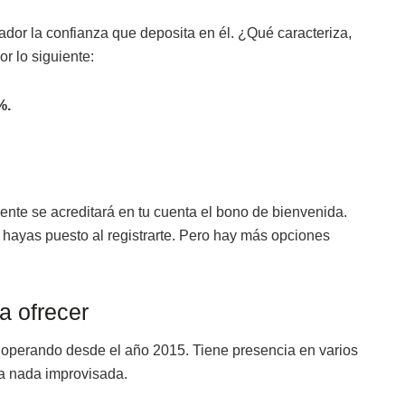
ador la confianza que deposita en él. ¿Qué caracteriza,
r lo siguiente:
%.
nte se acreditará en tu cuenta el bono de bienvenida.
e hayas puesto al registrarte. Pero hay más opciones
a ofrecer
operando desde el año 2015. Tiene presencia en varios
ra nada improvisada.