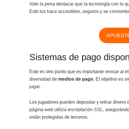
Vale la pena destacar que la tecnología con la 
Esto los hace accesibles, seguros y se convierte
APUEST
Sistemas de pago dispon
Este es otro punto que es importante revisar al el
diversidad de
medios de pago
. El objetivo es s
jugar.
Los jugadores pueden depositar y retirar dinero
página web utiliza encriptación
SSL
, asegurándo
están protegidas de terceros.