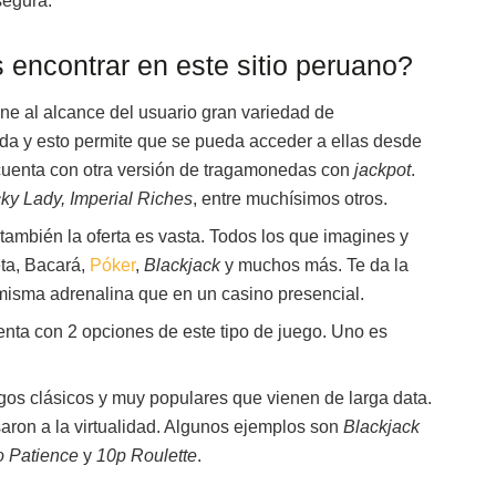
segura.
encontrar en este sitio peruano?
one al alcance del usuario gran variedad de
da y esto permite que se pueda acceder a ellas desde
cuenta con otra versión de tragamonedas con
jackpot
.
cky Lady, Imperial Riches
, entre muchísimos otros.
también la oferta es vasta. Todos los que imagines y
eta, Bacará,
Póker
,
Blackjack
y muchos más. Te da la
a misma adrenalina que en un casino presencial.
uenta con 2 opciones de este tipo de juego. Uno es
gos clásicos y muy populares que vienen de larga data.
aron a la virtualidad. Algunos ejemplos son
Blackjack
o Patience
y
10p Roulette
.