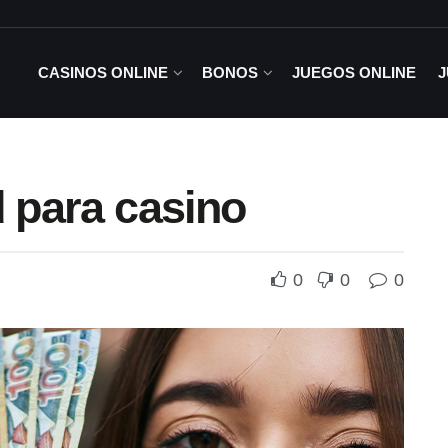
CASINOS ONLINE
BONOS
JUEGOS ONLINE
J
 para casino
0
0
0