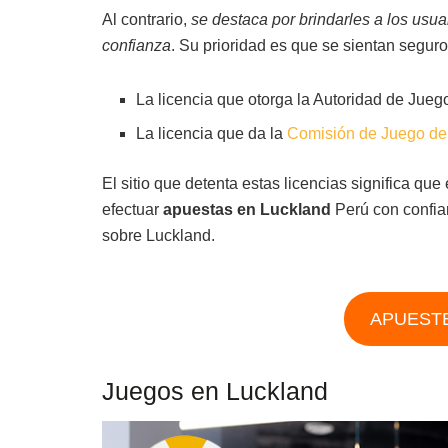
Al contrario,
se destaca por brindarles a los usu
confianza
. Su prioridad es que se sientan seguro
La licencia que otorga la Autoridad de Jueg
La licencia que da la
Comisión de Juego de
El sitio que detenta estas licencias significa q
efectuar
apuestas en Luckland
Perú con confian
sobre Luckland.
APUEST
Juegos en Luckland