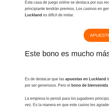
Esta casa de juego
online
se destaca por sus re
principiante tendrán premios. Los casinos en gene
Luckland
es difícil de imitar.
APUEST
Este bono es mucho más
Es de destacar que las
apuestas en Luckland
t
por ser generosos. Pero el
bono de bienvenida
La empresa lo pensó para los jugadores principia
vez. Es la manera en que este casino les agrade