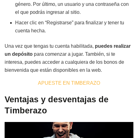
género. Por último, un usuario y una contraseña con
el que podrás ingresar al sitio.
Hacer clic en “Registrarse” para finalizar y tener tu
cuenta hecha.
Una vez que tengas tu cuenta habilitada,
puedes realizar
un depósito
para comenzar a jugar. También, si te
interesa, puedes acceder a cualquiera de los bonos de
bienvenida que están disponibles en la web.
APUESTE EN TIMBERAZO
Ventajas y desventajas de
Timberazo