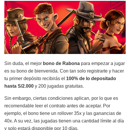
Sin duda, el mejor
bono de Rabona
para empezar a jugar
es su bono de bienvenida. Con tan solo registrarte y hacer
tu primer depósito recibirás el
100% de lo depositado
hasta S/2.000
y 200 jugadas gratuitas.
Sin embargo, ciertas condiciones aplican, por lo que es
recomendable leer el contrato antes de aceptar. Por
ejemplo, el bono tiene un rollover 35x y las ganancias de
40x. A su vez, las jugadas tienen una cantidad límite al día
y solo estará disponible por 10 días.