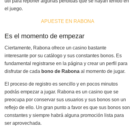
útil para reponer algunas pérdidas que se hayan tenido en
el juego.
APUESTE EN RABONA
Es el momento de empezar
Ciertamente, Rabona ofrece un casino bastante
interesante por su catálogo y sus constantes bonos. Es
fundamental registrarse en la página y crear un perfil para
disfrutar de cada
bono de Rabona
al momento de jugar.
El proceso de registro es sencillo y en pocos minutos
podrás empezar a jugar. Rabona es un casino que se
preocupa por conservar sus usuarios y sus bonos son un
reflejo de ello. Un gran punto a favor es que sus bonos son
constantes y siempre habrá alguna promoción lista para
ser aprovechada.