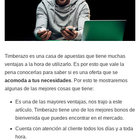
Timberazo es una casa de apuestas que tiene muchas
ventajas a la hora de utilizarlo. Es por esto que vale la
pena conocerlas para saber si es una oferta que se
acomoda a tus necesidades
. Por esto te mostraremos
algunas de las mejores cosas que tiene:
Es una de las mayores ventajas, nos trajo a este
artículo. Timberazo tiene uno de los mejores bonos de
bienvenida que puedes encontrar en el mercado.
Cuenta con atención al cliente todos los días y a toda
hora.