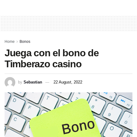
Home
Bonos
Juega con el bono de
Timberazo casino
by
Sebastian
22 August, 2022