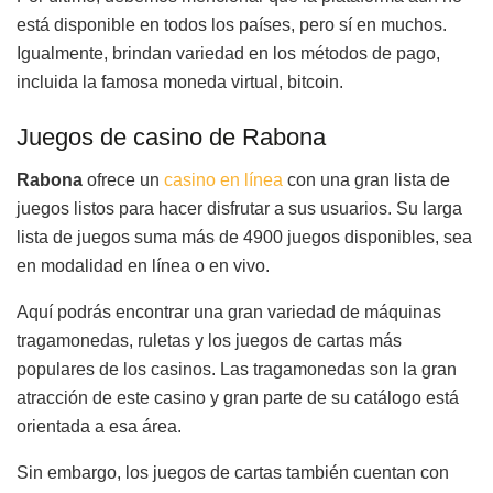
está disponible en todos los países, pero sí en muchos.
Igualmente, brindan variedad en los métodos de pago,
incluida la famosa moneda virtual, bitcoin.
Juegos de casino de Rabona
Rabona
ofrece un
casino en línea
con una gran lista de
juegos listos para hacer disfrutar a sus usuarios. Su larga
lista de juegos suma más de 4900 juegos disponibles, sea
en modalidad en línea o en vivo.
Aquí podrás encontrar una gran variedad de máquinas
tragamonedas, ruletas y los juegos de cartas más
populares de los casinos. Las tragamonedas son la gran
atracción de este casino y gran parte de su catálogo está
orientada a esa área.
Sin embargo, los juegos de cartas también cuentan con