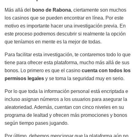
Más allá del
bono de Rabona
, ciertamente son muchos
los casinos que se pueden encontrar en línea. Por este
motivo es importante hacer una investigación previa. En
este proceso podremos descubrir si realmente la opción
que teníamos en mente es la mejor de todas.
Para facilitar esta investigación, te contaremos todo lo que
tiene para ofrecer esta plataforma, mucho más allá de sus
bonos. Lo primero es que el casino
cuenta con todos los
permisos
legales
y se toma la seguridad muy en serio.
Por lo que toda la información personal está encriptada e
incluso asignan números a los usuarios para asegurar la
aleatoriedad. Además, cuentan con cinco niveles en su
programa de lealtad y ofrecen más promociones y bonos
según tiempo pases jugando.
Por último, debemos mencionar que la plataforma aún no