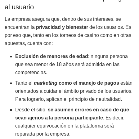
al usuario
La empresa asegura que, dentro de sus intereses, se
encuentran la
privacidad y bienestar
de los usuarios. Es
por eso que, tanto en los torneos de casino como en otras
apuestas, cuenta con:
Exclusión de menores de edad
: ninguna persona
que sea menor de 18 años será admitida en las
competencias.
Tanto el
marketing
como el manejo de pagos
están
orientados a cuidar el ámbito privado de los usuarios.
Para lograrlo, aplican el principio de neutralidad.
Desde el sitio,
se asumen errores en caso de que
sean ajenos a la persona participante
. Es decir,
cualquier equivocación en la plataforma será
reparada por la empresa.