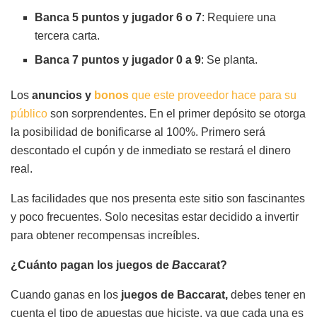
Banca 5 puntos y jugador 6 o 7
: Requiere una
tercera carta.
Banca 7 puntos y jugador 0 a 9
: Se planta.
Los
anuncios y
bonos
que este proveedor hace para su
público
son sorprendentes. En el primer depósito se otorga
la posibilidad de bonificarse al 100%. Primero será
descontado el cupón y de inmediato se restará el dinero
real.
Las facilidades que nos presenta este sitio son fascinantes
y poco frecuentes. Solo necesitas estar decidido a invertir
para obtener recompensas increíbles.
¿Cuánto pagan los juegos de
B
accarat?
Cuando ganas en los
juegos de Baccarat,
debes tener en
cuenta el tipo de apuestas que hiciste, ya que cada una es