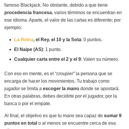
famoso Blackjack. No obstante, debido a que tiene
procedencia francesa
, varios términos se encuentran en
ese idioma. Aparte, el valor de las cartas es diferente; por
ejemplo:
La Reina
, el Rey, el 10 y la Sota
: 0 puntos.
El Naipe (AS)
: 1 punto.
Cualquier carta entre el 2 y el 9
: Valen su número.
Con eso en mente, es el “
croupier
” la persona que se
encarga de hacer los movimientos. Tu trabajo como
jugador se limita a
escoger la mano
donde se apostará.
En otras palabras, debes decidirte por el jugador, por la
banca o por el empate.
Al final, el objetivo es que tu mano sea capaz de
sumar 9
puntos en total
o al menos se encuentre cerca de esa