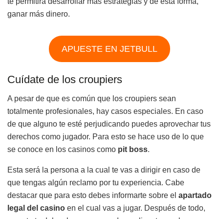
te permitirá desarrollar más estrategias y de esta forma,
ganar más dinero.
APUESTE EN JETBULL
Cuídate de los croupiers
A pesar de que es común que los croupiers sean
totalmente profesionales, hay casos especiales. En caso
de que alguno te esté perjudicando puedes aprovechar tus
derechos como jugador. Para esto se hace uso de lo que
se conoce en los casinos como
pit boss
.
Esta será la persona a la cual te vas a dirigir en caso de
que tengas algún reclamo por tu experiencia. Cabe
destacar que para esto debes informarte sobre el
apartado
legal del casino
en el cual vas a jugar. Después de todo,