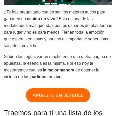
¿Te has preguntado cuales son los mejores trucos para
ganar en un
casino en vivo
? Esta es una de las
modalidades más queridas por los usuarios de plataformas
para jugar y no es para menos. Tienen toda la emoción
que esperas en estas y por eso es importante saber cómo
sacarles provecho.
Si bien las reglas varían mucho entre una u otra página de
apuestas, la esencia es la misma. Por eso hoy te
mostraremos cual es
la mejor manera
de obtener la
victoria en tus
partidas en vivo
.
APUESTE EN JETBULL
Traemos para ti una lista de los