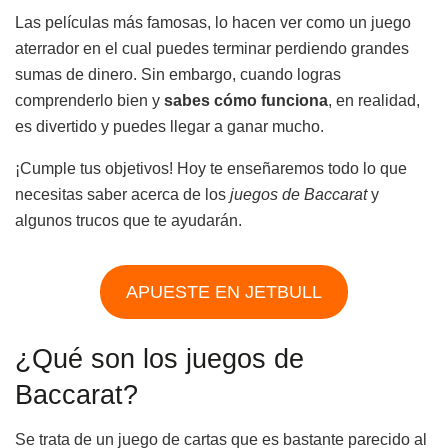
Las películas más famosas, lo hacen ver como un juego
aterrador en el cual puedes terminar perdiendo grandes
sumas de dinero. Sin embargo, cuando logras
comprenderlo bien y
sabes cómo funciona
, en realidad,
es divertido y puedes llegar a ganar mucho.
¡Cumple tus objetivos! Hoy te enseñaremos todo lo que
necesitas saber acerca de los
juegos de Baccarat
y
algunos trucos que te ayudarán.
APUESTE EN JETBULL
¿Qué son los juegos de
Baccarat?
Se trata de un juego de cartas que es bastante parecido al