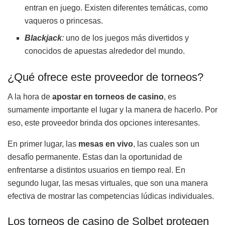
entran en juego. Existen diferentes temáticas, como
vaqueros o princesas.
Blackjack
:
uno de los juegos más divertidos y
conocidos de apuestas alrededor del mundo.
¿Qué ofrece este proveedor de torneos?
A la hora de
apostar en torneos de casino
, es
sumamente importante el lugar y la manera de hacerlo. Por
eso, este proveedor brinda dos opciones interesantes.
En primer lugar, las
mesas en vivo
, las cuales son un
desafío permanente. Estas dan la oportunidad de
enfrentarse a distintos usuarios en tiempo real. En
segundo lugar, las mesas virtuales, que son una manera
efectiva de mostrar las competencias lúdicas individuales.
Los torneos de casino de Solbet protegen