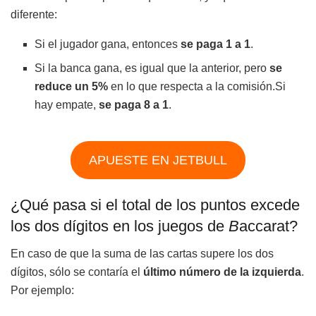
diferente:
Si el jugador gana, entonces
se paga 1 a 1
.
Si la banca gana, es igual que la anterior, pero
se
reduce un 5%
en lo que respecta a la comisión.
Si
hay empate,
se paga 8 a 1
.
APUESTE EN JETBULL
¿Qué pasa si el total de los puntos excede
los dos dígitos en los juegos de
B
accarat?
En caso de que la suma de las cartas supere los dos
dígitos, sólo se contaría el
último número de la izquierda
.
Por ejemplo: