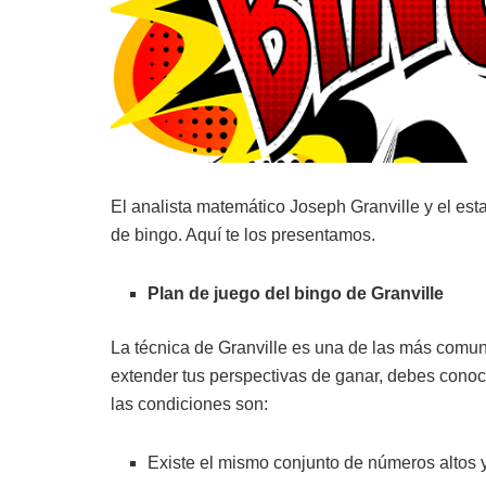
El analista matemático Joseph Granville y el esta
de bingo. Aquí te los presentamos.
Plan de juego del bingo de Granville
La técnica de Granville es una de las más comu
extender tus perspectivas de ganar, debes conoc
las condiciones son:
Existe el mismo conjunto de números altos y