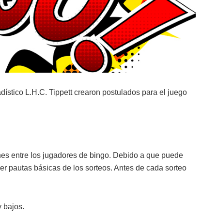
dístico L.H.C. Tippett crearon postulados para el juego
nes entre los jugadores de bingo. Debido a que puede
er pautas básicas de los sorteos. Antes de cada sorteo
 bajos.