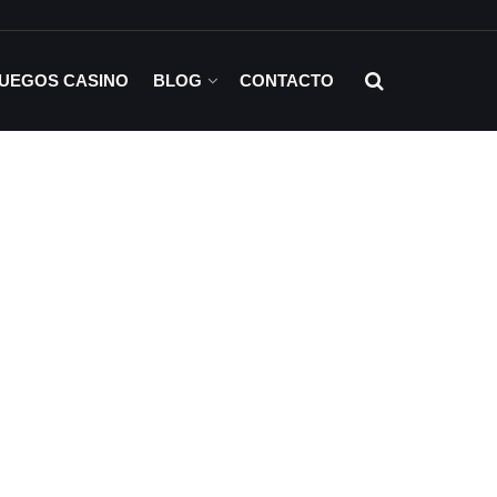
UEGOS CASINO
BLOG
CONTACTO