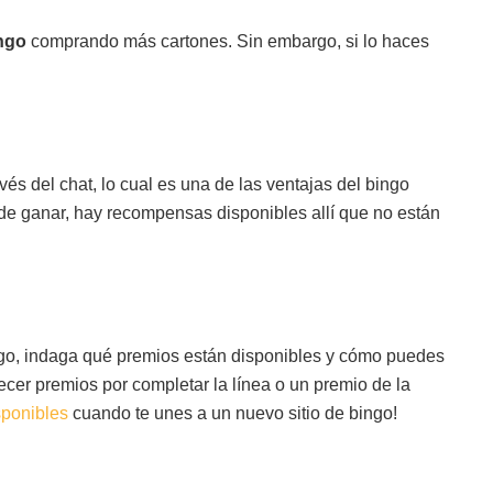
ngo
comprando más cartones. Sin embargo, si lo haces
és del chat, lo cual es una de las ventajas del bingo
 de ganar, hay recompensas disponibles allí que no están
ngo, indaga qué premios están disponibles y cómo puedes
cer premios por completar la línea o un premio de la
sponibles
cuando te unes a un nuevo sitio de bingo!