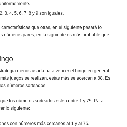
 uniformemente.
3, 4, 5, 6, 7, 8 y 9 son iguales.
aracterísticas que otras, en el siguiente pasará lo
más números pares, en la siguiente es más probable que
bingo
 estrategia menos usada para vencer el bingo
en general
.
más juegos se realizan, estas más se acercan a 38. Es
 los números sorteados.
 que los números sorteados estén entre 1 y 75. Para
er lo siguiente:
rtones con números más cercanos al 1 y al 75.