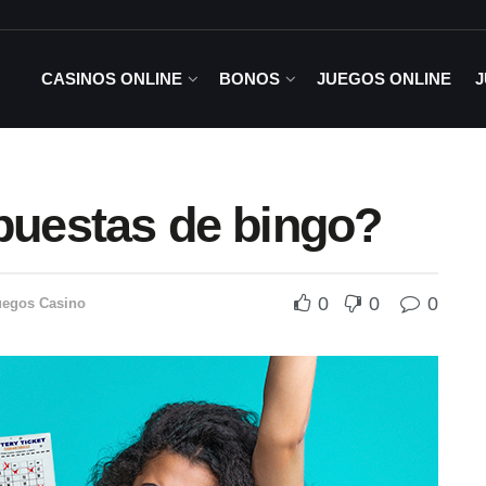
CASINOS ONLINE
BONOS
JUEGOS ONLINE
J
puestas de bingo?
0
0
0
uegos Casino