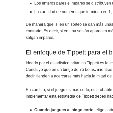
Los enteros pares e impares se distribuyen
La cantidad de números que terminan en 1, 2, 
De manera que, si en un sorteo se dan más unas c
contrario. Es decir, si en una sesión aparecen 
salgan impares.
El enfoque de Tippett para el 
Ideado por el estadístico británico Tippett es la
Concluyó que en un bingo de 75 bolas, mientras 
decir, tienden a acercarse más hacia la mitad de
En cambio, si el juego es más corto, es probable
implementar esta estrategia de Tippett debes hac
Cuando juegues al bingo corto
, elige ca