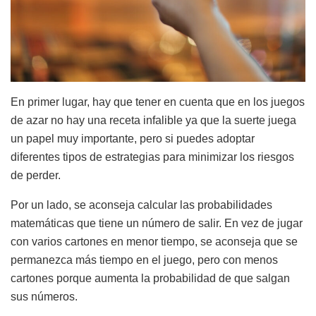
En primer lugar, hay que tener en cuenta que en los juegos
de azar no hay una receta infalible ya que la suerte juega
un papel muy importante, pero si puedes adoptar
diferentes tipos de estrategias para minimizar los riesgos
de perder.
Por un lado, se aconseja calcular las probabilidades
matemáticas que tiene un número de salir. En vez de jugar
con varios cartones en menor tiempo, se aconseja que se
permanezca más tiempo en el juego, pero con menos
cartones porque aumenta la probabilidad de que salgan
sus números.