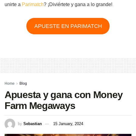
unirte a
Parimatch
? ¡Diviértete y gana a lo grande!
APUESTE EN PARIMATCH
Home
Blog
Apuesta y gana con Money
Farm Megaways
by
Sebastian
15 January, 2024