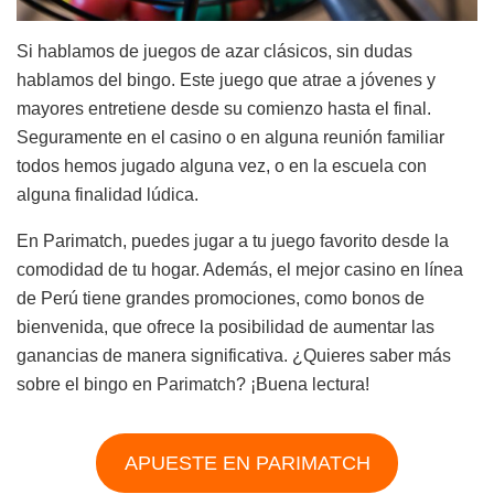
Si hablamos de juegos de azar clásicos, sin dudas
hablamos del bingo. Este juego que atrae a jóvenes y
mayores entretiene desde su comienzo hasta el final.
Seguramente en el casino o en alguna reunión familiar
todos hemos jugado alguna vez, o en la escuela con
alguna finalidad lúdica.
En Parimatch, puedes jugar a tu juego favorito desde la
comodidad de tu hogar. Además, el mejor casino en línea
de Perú tiene grandes promociones, como bonos de
bienvenida, que ofrece la posibilidad de aumentar las
ganancias de manera significativa. ¿Quieres saber más
sobre el bingo en Parimatch? ¡Buena lectura!
APUESTE EN PARIMATCH