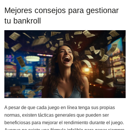
Mejores consejos para gestionar
tu bankroll
A pesar de que cada juego en línea tenga sus propias
normas, existen tácticas generales que pueden ser
beneficiosas para mejorar el rendimiento durante el juego.