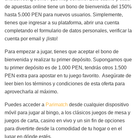
de apuestas online tiene un bono de bienvenida del 150%
hasta 5.000 PEN para nuevos usuarios. Simplemente,
tienes que ingresar a su plataforma, abrir una cuenta
completando el formulario de datos personales, verificar la
cuenta por email y ¡listo!
Para empezar a jugar, tienes que aceptar el bono de
bienvenida y realizar tu primer depósito. Supongamos que
tu primer depósito es de 1.000 PEN, tendrás otros 1.500
PEN extra para apostar en tu juego favorito. Asegúrate de
leer bien los términos y condiciones de esta oferta para
aprovecharla al máximo.
Puedes acceder a
Parimatch
desde cualquier dispositivo
móvil para jugar al bingo, a los clásicos juegos de mesa y
juegos de carta, casino en vivo y un sin fin de opciones
para divertirte desde la comodidad de tu hogar o en el
lugar en dónde estés.