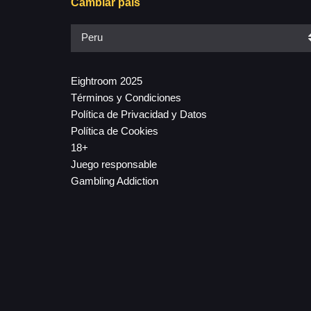
Cambiar país
Peru
Eightroom 2025
Términos y Condiciones
Política de Privacidad y Datos
Política de Cookies
18+
Juego responsable
Gambling Addiction