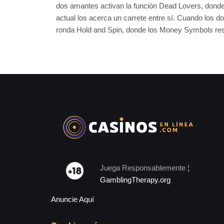
dos amantes activan la función Dead Lovers, donde 
actual los acerca un carrete entre sí.
Cuando los dos
ronda Hold and Spin, donde los Money Symbols rest
Juega Responsablemente ¦
GamblingTherapy.org
Anuncie Aquí