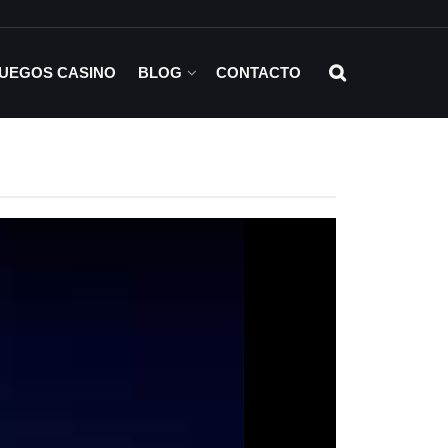
UEGOS CASINO
BLOG
CONTACTO