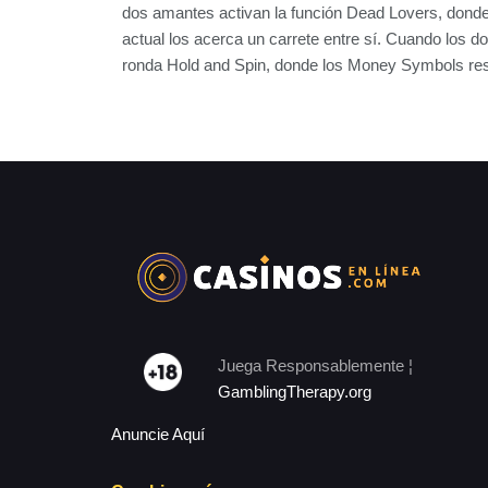
dos amantes activan la función Dead Lovers, donde 
actual los acerca un carrete entre sí.
Cuando los dos
ronda Hold and Spin, donde los Money Symbols rest
Juega Responsablemente ¦
GamblingTherapy.org
Anuncie Aquí