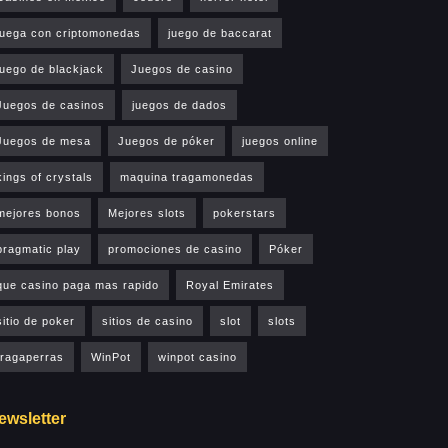
juega con criptomonedas
juego de baccarat
juego de blackjack
Juegos de casino
Juegos de casinos
juegos de dados
Juegos de mesa
Juegos de póker
juegos online
kings of crystals
maquina tragamonedas
mejores bonos
Mejores slots
pokerstars
pragmatic play
promociones de casino
Póker
que casino paga mas rapido
Royal Emirates
sitio de poker
sitios de casino
slot
slots
tragaperras
WinPot
winpot casino
ewsletter