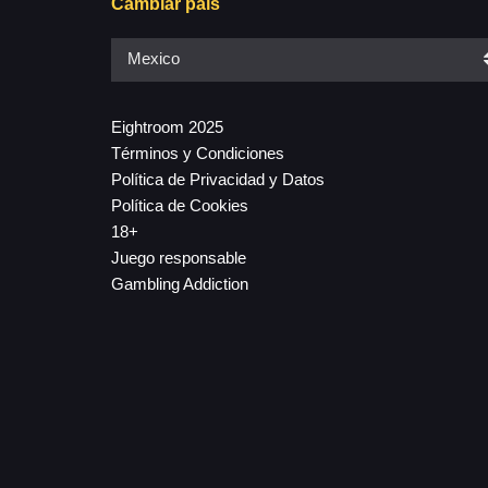
Cambiar país
Mexico
Eightroom 2025
Términos y Condiciones
Política de Privacidad y Datos
Política de Cookies
18+
Juego responsable
Gambling Addiction