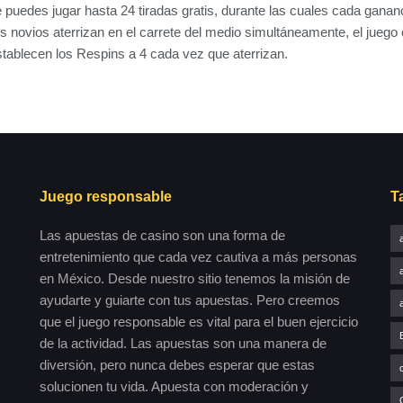
puedes jugar hasta 24 tiradas gratis, durante las cuales cada ganan
 novios aterrizan en el carrete del medio simultáneamente, el juego
ablecen los Respins a 4 cada vez que aterrizan.
Juego responsable
T
Las apuestas de casino son una forma de
entretenimiento que cada vez cautiva a más personas
en México. Desde nuestro sitio tenemos la misión de
ayudarte y guiarte con tus apuestas. Pero creemos
que el juego responsable es vital para el buen ejercicio
de la actividad. Las apuestas son una manera de
diversión, pero nunca debes esperar que estas
solucionen tu vida. Apuesta con moderación y