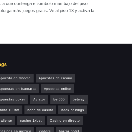
cia que contenga el símbolo más bajo del piso
 otorga más juegos gratis.
Ve al piso 13 y activa la
ags
apuesta en directo
Apuestas de casino
apuestas en baccarat
Apuestas online
apuestas poker
Aviator
bet365
betway
Bono 10 Bet
bono de casino
book of kings
caliente
casino 1xbet
Casino en directo
Casinos en mexico
codere
horror hotel