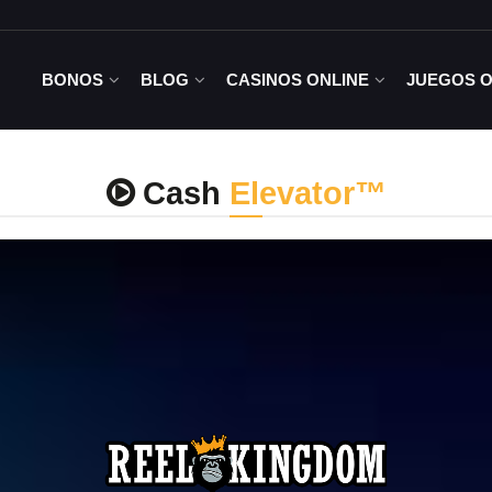
BONOS
BLOG
CASINOS ONLINE
JUEGOS O
Cash
Elevator™