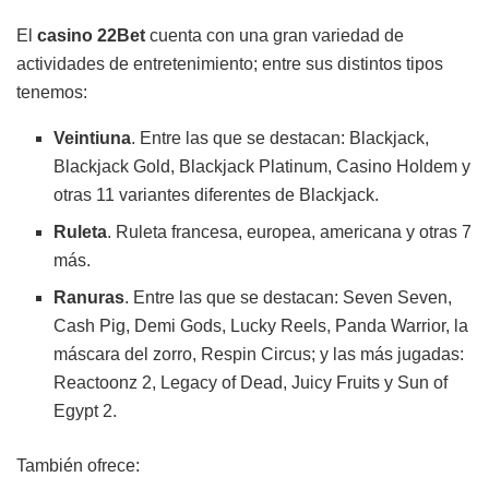
El
casino
22Bet
cuenta con una gran variedad de
actividades de entretenimiento; entre sus distintos tipos
tenemos:
Veintiuna
. Entre las que se destacan: Blackjack,
Blackjack Gold, Blackjack Platinum, Casino Holdem y
otras 11 variantes diferentes de Blackjack.
Ruleta
. Ruleta francesa, europea, americana y otras 7
más.
Ranuras
. Entre las que se destacan: Seven Seven,
Cash Pig, Demi Gods, Lucky Reels, Panda Warrior, la
máscara del zorro, Respin Circus; y las más jugadas:
Reactoonz 2, Legacy of Dead, Juicy Fruits y Sun of
Egypt 2.
También ofrece: