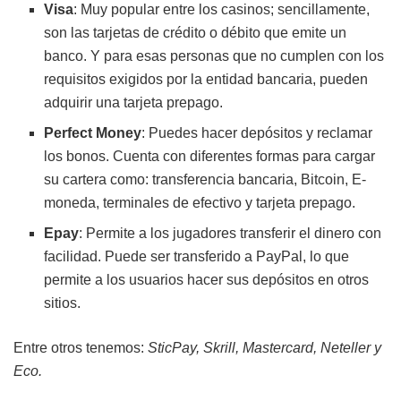
Visa
: Muy popular entre los casinos; sencillamente,
son las tarjetas de crédito o débito que emite un
banco. Y para esas personas que no cumplen con los
requisitos exigidos por la entidad bancaria, pueden
adquirir una tarjeta prepago.
Perfect Money
: Puedes hacer depósitos y reclamar
los bonos. Cuenta con diferentes formas para cargar
su cartera como: transferencia bancaria, Bitcoin, E-
moneda, terminales de efectivo y tarjeta prepago.
Epay
: Permite a los jugadores transferir el dinero con
facilidad. Puede ser transferido a PayPal, lo que
permite a los usuarios hacer sus depósitos en otros
sitios.
Entre otros tenemos:
SticPay, Skrill, Mastercard, Neteller y
Eco.