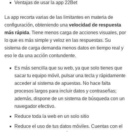
Ventajas de usar la app 22Bet
La app recorta varias de las limitantes en materia de
configuración, obteniendo una
velocidad de respuesta
más rápida
. Tiene menos carga de acciones visuales, por
lo que es más simple y veloz en las respuestas. Su
sistema de carga demanda menos datos en tiempo real y
eso le da una acción contundente.
Es más sencilla que su web, ya que solo tienes que
sacar tu equipo móvil, pulsar una tecla y rápidamente
acceder al sistema de apuestas. No hace falta
procesos largos para incluir datos y contraseñas;
además, dispone de un sistema de búsqueda con un
navegador efectivo.
Reduce toda la web en un solo sitio
Reduce el uso de tus datos móviles. Cuentas con el