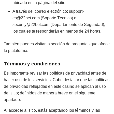
ubicado en la página del sitio.
A través del correo electrónico: support-
es@22bet.com (Soporte Técnico) o
security@22bet.com (Departamento de Seguridad),
los cuales te responderán en menos de 24 horas.
También puedes visitar la sección de preguntas que ofrece
la plataforma.
Términos y condiciones
Es importante revisar las políticas de privacidad antes de
hacer uso de los servicios. Cabe destacar que las políticas
de privacidad reflejadas en este casino se aplican al uso
del sitio; definidos de manera breve en el siguiente
apartado:
Al acceder al sitio, estás aceptando los términos y las