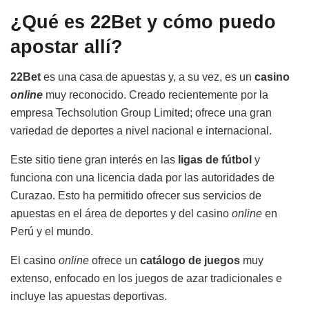
¿Qué es 22Bet y cómo puedo
apostar allí?
22Bet
es una casa de apuestas y, a su vez, es un
casino
online
muy reconocido. Creado recientemente por la
empresa Techsolution Group Limited; ofrece una gran
variedad de deportes a nivel nacional e internacional.
Este sitio tiene gran interés en las
ligas de fútbol
y
funciona con una licencia dada por las autoridades de
Curazao. Esto ha permitido ofrecer sus servicios de
apuestas en el área de deportes y del casino
online
en
Perú y el mundo.
El casino
online
ofrece un
catálogo de juegos
muy
extenso, enfocado en los juegos de azar tradicionales e
incluye las apuestas deportivas.