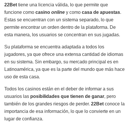
22Bet
tiene una licencia válida, lo que permite que
funcione como
casino
online
y como
casa de apuestas
.
Estas se encuentran con un sistema separado, lo que
permite encontrar un orden dentro de la plataforma. De
esta manera, los usuarios se concentran en sus jugadas.
Su plataforma se encuentra adaptada a todos los
jugadores, ya que ofrece una extensa cantidad de idiomas
en su sistema. Sin embargo, su mercado principal es en
Latinoamérica, ya que es la parte del mundo que más hace
uso de esta casa.
Todos los casinos están en el deber de informar a sus
usuarios las
posibilidades que tienen de ganar
, pero
también de los grandes riesgos de perder.
22Bet
conoce la
importancia de esa información, lo que lo convierte en un
lugar de confianza.