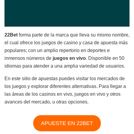
22Bet
forma parte de la marca que lleva su mismo nombre,
el cual ofrece los juegos de casino y casa de apuesta más
populares; con un amplio repertorio en deportes e
inmensos números de
juegos en vivo
. Disponible en 50
idiomas para atender a una amplia variedad de usuarios.
En este sitio de apuestas puedes visitar los mercados de
los juegos y explorar diferentes alternativas. Para llegar a
las áreas de los casinos en vivo, juegos en vivo y otros
avances del mercado, u otras opciones.
APUESTE EN 22BET