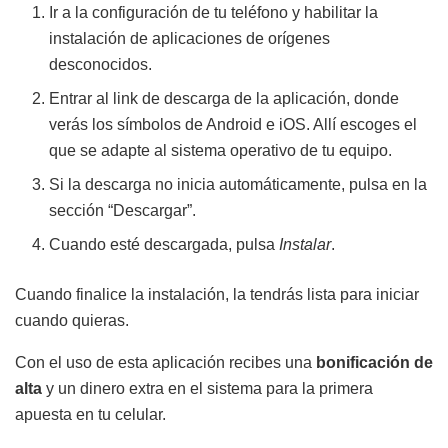
Ir a la configuración de tu teléfono y habilitar la
instalación de aplicaciones de orígenes
desconocidos.
Entrar al link de descarga de la aplicación, donde
verás los símbolos de Android e iOS. Allí escoges el
que se adapte al sistema operativo de tu equipo.
Si la descarga no inicia automáticamente, pulsa en la
sección “Descargar”.
Cuando esté descargada, pulsa
Instalar
.
Cuando finalice la instalación, la tendrás lista para iniciar
cuando quieras.
Con el uso de esta aplicación recibes una
bonificación de
alta
y un dinero extra en el sistema para la primera
apuesta en tu celular.