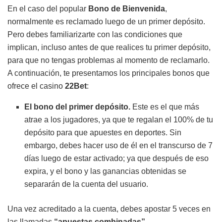
En el caso del popular
Bono de Bienvenida
,
normalmente es reclamado luego de un primer depósito.
Pero debes familiarizarte con las condiciones que
implican, incluso antes de que realices tu primer depósito,
para que no tengas problemas al momento de reclamarlo.
A continuación, te presentamos los principales bonos que
ofrece el casino
22Bet
:
El bono del primer depósito.
Este es el que más
atrae a los jugadores, ya que te regalan el 100% de tu
depósito para que apuestes en deportes. Sin
embargo, debes hacer uso de él en el transcurso de 7
días luego de estar activado; ya que después de eso
expira, y el bono y las ganancias obtenidas se
separarán de la cuenta del usuario.
Una vez acreditado a la cuenta, debes apostar 5 veces en
las llamadas
“apuestas combinadas”
.