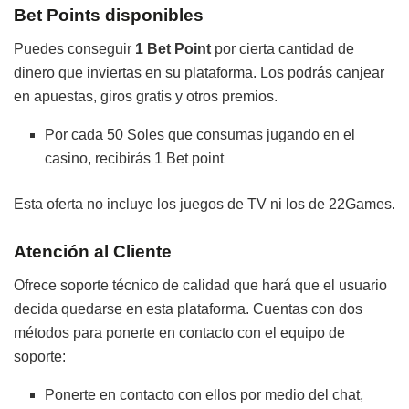
Bet Points disponibles
Puedes conseguir
1 Bet Point
por cierta cantidad de
dinero que inviertas en su plataforma. Los podrás canjear
en apuestas, giros gratis y otros premios.
Por cada 50 Soles que consumas jugando en el
casino, recibirás 1 Bet point
Esta oferta no incluye los juegos de TV ni los de 22Games.
Atención al Cliente
Ofrece soporte técnico de calidad que hará que el usuario
decida quedarse en esta plataforma. Cuentas con dos
métodos para ponerte en contacto con el equipo de
soporte:
Ponerte en contacto con ellos por medio del chat,