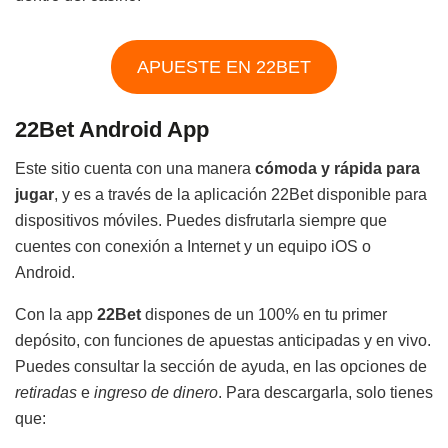
APUESTE EN 22BET
22Bet Android App
Este sitio cuenta con una manera
cómoda y rápida para
jugar
, y es a través de la aplicación 22Bet disponible para
dispositivos móviles. Puedes disfrutarla siempre que
cuentes con conexión a Internet y un equipo iOS o
Android.
Con la app
22Bet
dispones de un 100% en tu primer
depósito, con funciones de apuestas anticipadas y en vivo.
Puedes consultar la sección de ayuda, en las opciones de
retiradas
e
ingreso de dinero
. Para descargarla, solo tienes
que: