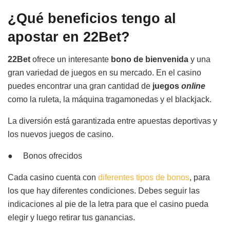
¿Qué beneficios tengo al
apostar en 22Bet?
22Bet
ofrece un interesante
bono de bienvenida
y una
gran variedad de juegos en su mercado. En el casino
puedes encontrar una gran cantidad de
juegos
online
como la ruleta, la máquina tragamonedas y el blackjack.
La diversión está garantizada entre apuestas deportivas y
los nuevos juegos de casino.
● Bonos ofrecidos
Cada casino cuenta con
diferentes tipos de bonos
, para
los que hay diferentes condiciones. Debes seguir las
indicaciones al pie de la letra para que el casino pueda
elegir y luego retirar tus ganancias.