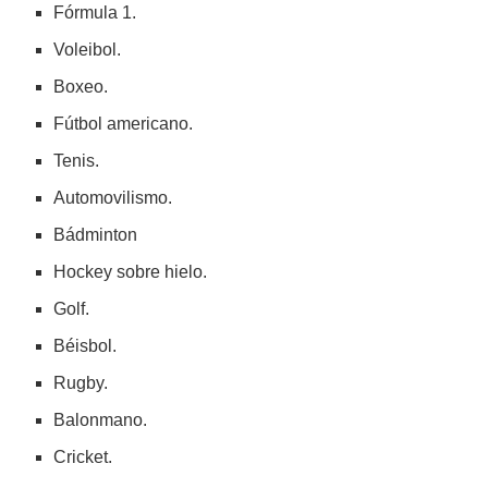
Fórmula 1.
Voleibol.
Boxeo.
Fútbol americano.
Tenis.
Automovilismo.
Bádminton
Hockey sobre hielo.
Golf.
Béisbol.
Rugby.
Balonmano.
Cricket.