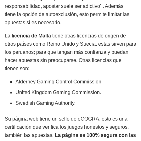
responsabilidad, apostar suele ser adictivo’’. Además,
tiene la opción de autoexclusión, esto permite limitar las
apuestas si es necesario.
La
licencia de Malta
tiene otras licencias de origen de
otros países como Reino Unido y Suecia, estas sirven para
los peruanos; para que tengan más confianza y puedan
hacer apuestas sin preocuparse. Otras licencias que
tienen son:
Alderney Gaming Control Commission.
United Kingdom Gaming Commission.
Swedish Gaming Authority.
Su página web tiene un sello de eCOGRA, esto es una
certificación que verifica los juegos honestos y seguros,
también las apuestas.
La página es 100% segura con las