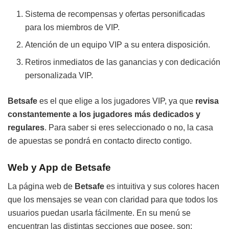
Sistema de recompensas y ofertas personificadas
para los miembros de VIP.
Atención de un equipo VIP a su entera disposición.
Retiros inmediatos de las ganancias y con dedicación
personalizada VIP.
Betsafe
es el que elige a los jugadores VIP, ya que
revisa
constantemente a los jugadores más dedicados y
regulares
. Para saber si eres seleccionado o no, la casa
de apuestas se pondrá en contacto directo contigo.
Web y App de Betsafe
La página web de
Betsafe
es intuitiva y sus colores hacen
que los mensajes se vean con claridad para que todos los
usuarios puedan usarla fácilmente. En su menú se
encuentran las distintas secciones que posee, son: