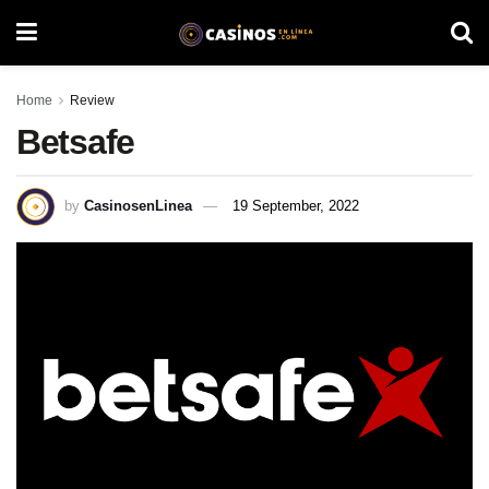
Home
Review
Betsafe
by
CasinosenLinea
19 September, 2022