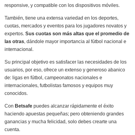
responsive, y compatible con los dispositivos móviles.
También, tiene una extensa variedad en los deportes,
cuotas, mercados y eventos para los jugadores novatos y
expertos.
Sus cuotas son más altas que el promedio de
las otras
, dándole mayor importancia al fútbol nacional e
internacional.
Su principal objetivo es satisfacer las necesidades de los
usuarios, por eso, ofrece un extenso y generoso abanico
de: ligas en fútbol, campeonatos nacionales e
internacionales, futbolistas famosos y equipos muy
conocidos.
Con
Betsafe
puedes alcanzar rápidamente el éxito
haciendo apuestas pequeñas; pero obteniendo grandes
ganancias y mucha felicidad, solo debes crearte una
cuenta.