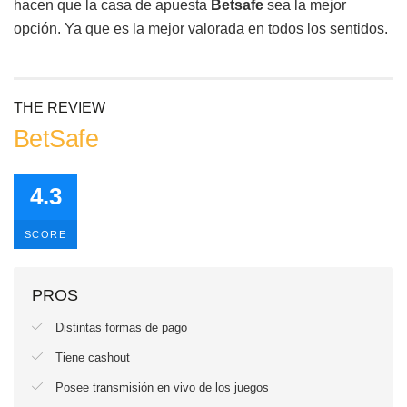
hacen que la casa de apuesta
Betsafe
sea la mejor
opción. Ya que es la mejor valorada en todos los sentidos.
THE REVIEW
BetSafe
4.3
SCORE
PROS
Distintas formas de pago
Tiene cashout
Posee transmisión en vivo de los juegos