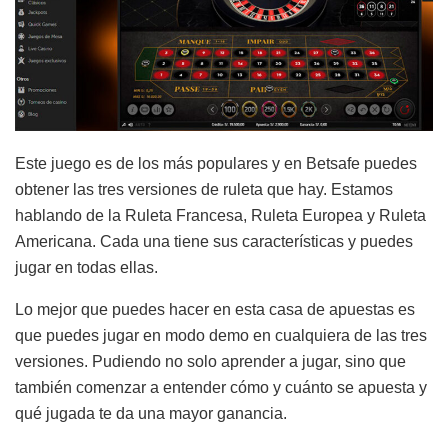
Este juego es de los más populares y en Betsafe puedes
obtener las tres versiones de ruleta que hay. Estamos
hablando de la Ruleta Francesa, Ruleta Europea y Ruleta
Americana. Cada una tiene sus características y puedes
jugar en todas ellas.
Lo mejor que puedes hacer en esta casa de apuestas es
que puedes jugar en modo demo en cualquiera de las tres
versiones. Pudiendo no solo aprender a jugar, sino que
también comenzar a entender cómo y cuánto se apuesta y
qué jugada te da una mayor ganancia.