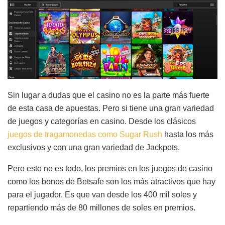
Sin lugar a dudas que el casino no es la parte más fuerte
de esta casa de apuestas. Pero si tiene una gran variedad
de juegos y categorías en casino. Desde los clásicos
juegos de tragamonedas como Sugar Rush
hasta los más
exclusivos y con una gran variedad de Jackpots.
Pero esto no es todo, los premios en los juegos de casino
como los bonos de Betsafe son los más atractivos que hay
para el jugador. Es que van desde los 400 mil soles y
repartiendo más de 80 millones de soles en premios.