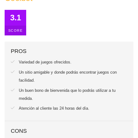
3.1
SCORE
PROS
Variedad de juegos ofrecidos.
Un sitio amigable y donde podrás encontrar juegos con
facilidad.
Un buen bono de bienvenida que lo podrás utilizar a tu
medida.
Atención al cliente las 24 horas del día.
CONS