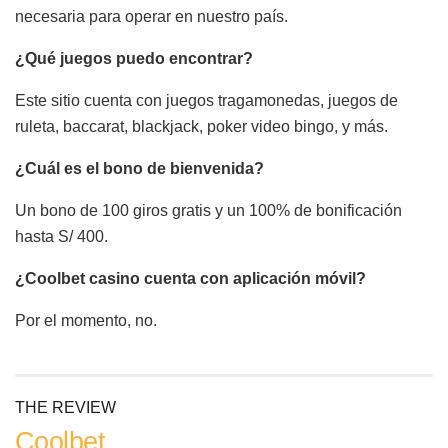
necesaria para operar en nuestro país.
¿Qué juegos puedo encontrar?
Este sitio cuenta con juegos tragamonedas, juegos de
ruleta, baccarat, blackjack, poker video bingo, y más.
¿Cuál es el bono de bienvenida?
Un bono de 100 giros gratis y un 100% de bonificación
hasta S/ 400.
¿Coolbet casino cuenta con aplicación móvil?
Por el momento, no.
THE REVIEW
Coolbet