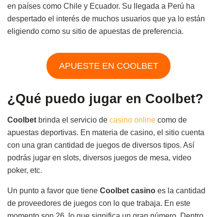
en países como Chile y Ecuador. Su llegada a Perú ha
despertado el interés de muchos usuarios que ya lo están
eligiendo como su sitio de apuestas de preferencia.
APUESTE EN COOLBET
¿Qué puedo jugar en Coolbet?
Coolbet
brinda el servicio de
casino online
como de
apuestas deportivas. En materia de casino, el sitio cuenta
con una gran cantidad de juegos de diversos tipos. Así
podrás jugar en slots, diversos juegos de mesa, video
poker, etc.
Un punto a favor que tiene
Coolbet casino
es la cantidad
de proveedores de juegos con lo que trabaja. En este
momento son 26, lo que significa un gran número. Dentro