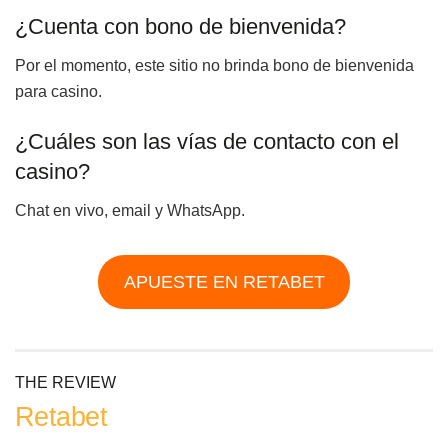
¿Cuenta con bono de bienvenida?
Por el momento, este sitio no brinda bono de bienvenida
para casino.
¿Cuáles son las vías de contacto con el
casino?
Chat en vivo, email y WhatsApp.
APUESTE EN RETABET
THE REVIEW
Retabet