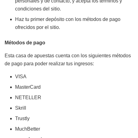
personales y de contacto, y acepta los términos y
condiciones del sitio.
Haz tu primer depósito con los métodos de pago
ofrecidos por el sitio.
Métodos de pago
Esta casa de apuestas cuenta con los siguientes métodos
de pago para poder realizar tus ingresos:
VISA
MasterCard
NETELLER
Skrill
Trustly
MuchBetter