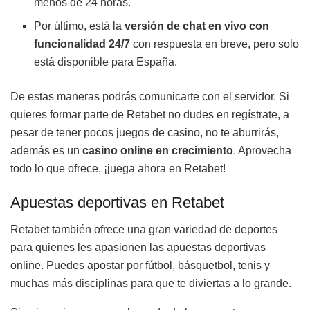
menos de 24 horas.
Por último, está la
versión de chat en vivo con
funcionalidad 24/7
con respuesta en breve, pero solo
está disponible para España.
De estas maneras podrás comunicarte con el servidor. Si
quieres formar parte de Retabet no dudes en regístrate, a
pesar de tener pocos juegos de casino, no te aburrirás,
además es un
casino online en crecimiento
. Aprovecha
todo lo que ofrece, ¡juega ahora en Retabet!
Apuestas deportivas en Retabet
Retabet también ofrece una gran variedad de deportes
para quienes les apasionen las apuestas deportivas
online. Puedes apostar por fútbol, básquetbol, tenis y
muchas más disciplinas para que te diviertas a lo grande.