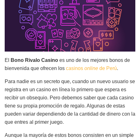
El
Bono Rivalo Casino
es uno de los mejores bonos de
bienvenida que ofrecen los
casinos
online
de Perú
.
Para nadie es un secreto que, cuando un nuevo usuario se
registra en un casino en línea lo primero que espera es
recibir un obsequio. Pero debemos saber que cada casino
tiene su propia promoción de regalo. Algunas de estas
pueden variar dependiendo de la cantidad de dinero con la
que entres al primer juego.
Aunque la mayoría de estos bonos consisten en un simple