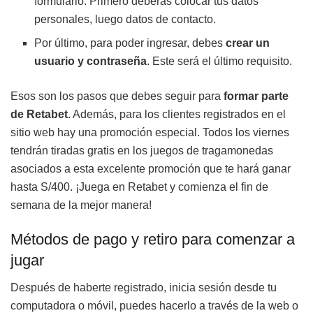
formulario. Primero deberás colocar tus datos
personales, luego datos de contacto.
Por último, para poder ingresar, debes
crear un
usuario y contraseña
. Este será el último requisito.
Esos son los pasos que debes seguir para
formar parte
de Retabet
. Además, para los clientes registrados en el
sitio web hay una promoción especial. Todos los viernes
tendrán tiradas gratis en los juegos de tragamonedas
asociados a esta excelente promoción que te hará ganar
hasta S/400. ¡Juega en Retabet y comienza el fin de
semana de la mejor manera!
Métodos de pago y retiro para comenzar a
jugar
Después de haberte registrado, inicia sesión desde tu
computadora o móvil, puedes hacerlo a través de la web o