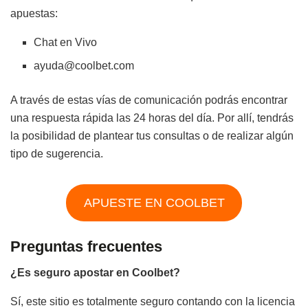
apuestas:
Chat en Vivo
ayuda@coolbet.com
A través de estas vías de comunicación podrás encontrar
una respuesta rápida las 24 horas del día. Por allí, tendrás
la posibilidad de plantear tus consultas o de realizar algún
tipo de sugerencia.
APUESTE EN COOLBET
Preguntas frecuentes
¿Es seguro apostar en Coolbet?
Sí, este sitio es totalmente seguro contando con la licencia