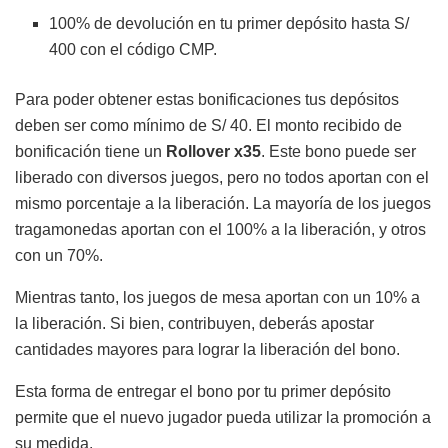
100% de devolución en tu primer depósito hasta S/
400 con el código CMP.
Para poder obtener estas bonificaciones tus depósitos
deben ser como mínimo de S/ 40. El monto recibido de
bonificación tiene un
Rollover x35
. Este bono puede ser
liberado con diversos juegos, pero no todos aportan con el
mismo porcentaje a la liberación. La mayoría de los juegos
tragamonedas aportan con el 100% a la liberación, y otros
con un 70%.
Mientras tanto, los juegos de mesa aportan con un 10% a
la liberación. Si bien, contribuyen, deberás apostar
cantidades mayores para lograr la liberación del bono.
Esta forma de entregar el bono por tu primer depósito
permite que el nuevo jugador pueda utilizar la promoción a
su medida.