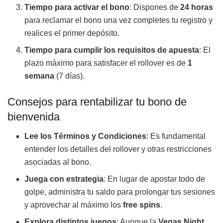
Tiempo para activar el bono
: Dispones de
24 horas
para reclamar el bono una vez completes tu registro y
realices el primer depósito.
Tiempo para cumplir los requisitos de apuesta
: El
plazo máximo para satisfacer el rollover es de
1
semana
(7 días).
Consejos para rentabilizar tu bono de
bienvenida
Lee los Términos y Condiciones
: Es fundamental
entender los detalles del rollover y otras restricciones
asociadas al bono.
Juega con estrategia
: En lugar de apostar todo de
golpe, administra tu saldo para prolongar tus sesiones
y aprovechar al máximo los
free spins
.
Explora distintos juegos
: Aunque la
Vegas Night