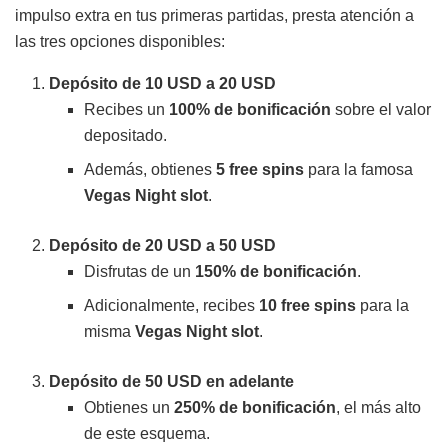
impulso extra en tus primeras partidas, presta atención a
las tres opciones disponibles:
Depósito de 10 USD a 20 USD
Recibes un
100% de bonificación
sobre el valor
depositado.
Además, obtienes
5 free spins
para la famosa
Vegas Night slot
.
Depósito de 20 USD a 50 USD
Disfrutas de un
150% de bonificación
.
Adicionalmente, recibes
10 free spins
para la
misma
Vegas Night slot
.
Depósito de 50 USD en adelante
Obtienes un
250% de bonificación
, el más alto
de este esquema.