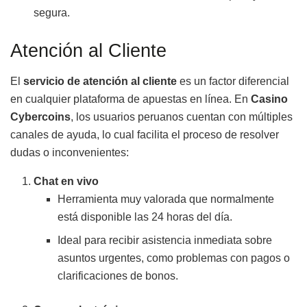
segura.
Atención al Cliente
El
servicio de atención al cliente
es un factor diferencial
en cualquier plataforma de apuestas en línea. En
Casino
Cybercoins
, los usuarios peruanos cuentan con múltiples
canales de ayuda, lo cual facilita el proceso de resolver
dudas o inconvenientes:
Chat en vivo
Herramienta muy valorada que normalmente
está disponible las 24 horas del día.
Ideal para recibir asistencia inmediata sobre
asuntos urgentes, como problemas con pagos o
clarificaciones de bonos.