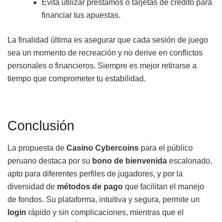
Evita utilizar préstamos o tarjetas de crédito para
financiar tus apuestas.
La finalidad última es asegurar que cada sesión de juego
sea un momento de recreación y no derive en conflictos
personales o financieros. Siempre es mejor retirarse a
tiempo que comprometer tu estabilidad.
Conclusión
La propuesta de
Casino Cybercoins
para el público
peruano destaca por su
bono de bienvenida
escalonado,
apto para diferentes perfiles de jugadores, y por la
diversidad de
métodos de pago
que facilitan el manejo
de fondos. Su plataforma, intuitiva y segura, permite un
login
rápido y sin complicaciones, mientras que el