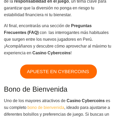
de la
responsabilidad en el juego
, un tema clave para
garantizar que la diversión no ponga en riesgo tu
estabilidad financiera ni tu bienestar.
Al final, encontrarás una sección de
Preguntas
Frecuentes (FAQ)
con las interrogantes más habituales
que surgen entre los nuevos jugadores en Perú.
¡Acompáñanos y descubre cómo aprovechar al máximo tu
experiencia en
Casino Cybercoins
!
APUESTE EN CYBERCOINS
Bono de Bienvenida
Uno de los mayores atractivos de
Casino Cybercoins
es
su completo
bono de bienvenida
, ideado para ajustarse a
diferentes bolsillos y preferencias de juego. Si buscas un