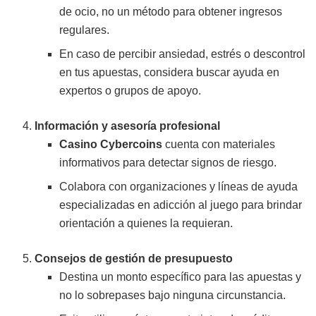
de ocio, no un método para obtener ingresos
regulares.
En caso de percibir ansiedad, estrés o descontrol
en tus apuestas, considera buscar ayuda en
expertos o grupos de apoyo.
Información y asesoría profesional
Casino Cybercoins
cuenta con materiales
informativos para detectar signos de riesgo.
Colabora con organizaciones y líneas de ayuda
especializadas en adicción al juego para brindar
orientación a quienes la requieran.
Consejos de gestión de presupuesto
Destina un monto específico para las apuestas y
no lo sobrepases bajo ninguna circunstancia.