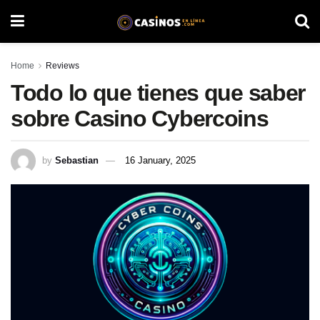
Home
Reviews
Todo lo que tienes que saber
sobre Casino Cybercoins
by
Sebastian
16 January, 2025