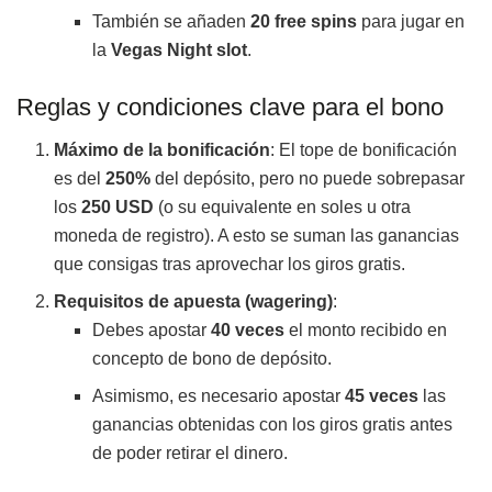
También se añaden
20 free spins
para jugar en
la
Vegas Night slot
.
Reglas y condiciones clave para el bono
Máximo de la bonificación
: El tope de bonificación
es del
250%
del depósito, pero no puede sobrepasar
los
250 USD
(o su equivalente en soles u otra
moneda de registro). A esto se suman las ganancias
que consigas tras aprovechar los giros gratis.
Requisitos de apuesta (wagering)
:
Debes apostar
40 veces
el monto recibido en
concepto de bono de depósito.
Asimismo, es necesario apostar
45 veces
las
ganancias obtenidas con los giros gratis antes
de poder retirar el dinero.