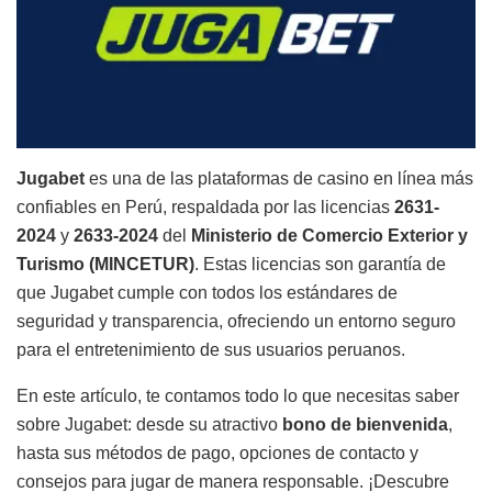
Jugabet
es una de las plataformas de casino en línea más
confiables en Perú, respaldada por las licencias
2631-
2024
y
2633-2024
del
Ministerio de Comercio Exterior y
Turismo (MINCETUR)
. Estas licencias son garantía de
que Jugabet cumple con todos los estándares de
seguridad y transparencia, ofreciendo un entorno seguro
para el entretenimiento de sus usuarios peruanos.
En este artículo, te contamos todo lo que necesitas saber
sobre Jugabet: desde su atractivo
bono de bienvenida
,
hasta sus métodos de pago, opciones de contacto y
consejos para jugar de manera responsable. ¡Descubre