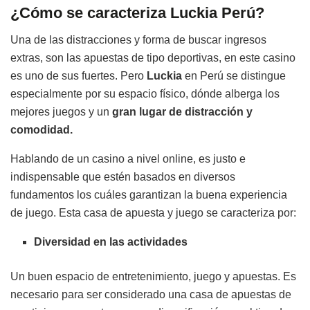
¿Cómo se caracteriza Luckia Perú?
Una de las distracciones y forma de buscar ingresos
extras, son las apuestas de tipo deportivas, en este casino
es uno de sus fuertes. Pero
Luckia
en Perú se distingue
especialmente por su espacio físico, dónde alberga los
mejores juegos y un
gran lugar de distracción y
comodidad.
Hablando de un casino a nivel online, es justo e
indispensable que estén basados en diversos
fundamentos los cuáles garantizan la buena experiencia
de juego. Esta casa de apuesta y juego se caracteriza por:
Diversidad en las actividades
Un buen espacio de entretenimiento, juego y apuestas. Es
necesario para ser considerado una casa de apuestas de