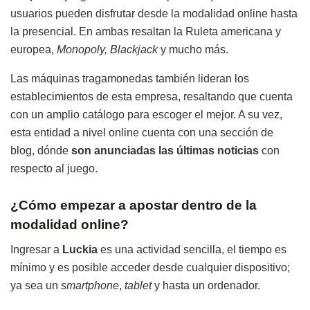
usuarios pueden disfrutar desde la modalidad online hasta
la presencial. En ambas resaltan la Ruleta americana y
europea,
Monopoly, Blackjack
y mucho más.
Las máquinas tragamonedas también lideran los
establecimientos de esta empresa, resaltando que cuenta
con un amplio catálogo para escoger el mejor. A su vez,
esta entidad a nivel online cuenta con una sección de
blog, dónde
son anunciadas las últimas noticias
con
respecto al juego.
¿Cómo empezar a apostar dentro de la
modalidad online?
Ingresar a
Luckia
es una actividad sencilla, el tiempo es
mínimo y es posible acceder desde cualquier dispositivo;
ya sea un
smartphone
,
tablet
y hasta un ordenador.