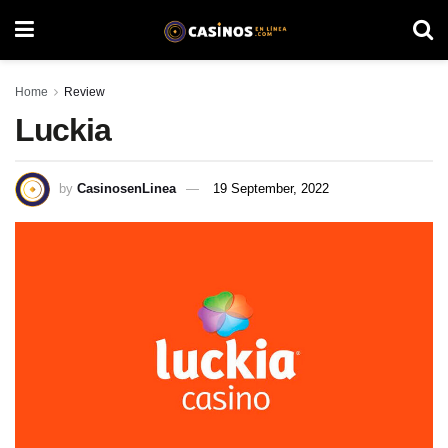
Home
Review
Luckia
by
CasinosenLinea
19 September, 2022