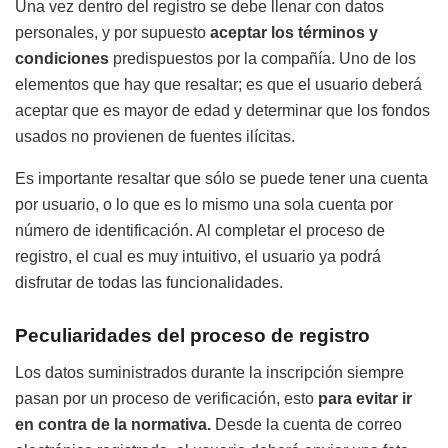
Una vez dentro del registro se debe llenar con datos
personales, y por supuesto
aceptar los términos y
condiciones
predispuestos por la compañía. Uno de los
elementos que hay que resaltar; es que el usuario deberá
aceptar que es mayor de edad y determinar que los fondos
usados no provienen de fuentes ilícitas.
Es importante resaltar que sólo se puede tener una cuenta
por usuario, o lo que es lo mismo una sola cuenta por
número de identificación. Al completar el proceso de
registro, el cual es muy intuitivo, el usuario ya podrá
disfrutar de todas las funcionalidades.
Peculiaridades del proceso de registro
Los datos suministrados durante la inscripción siempre
pasan por un proceso de verificación, esto
para evitar ir
en contra de la normativa.
Desde la cuenta de correo