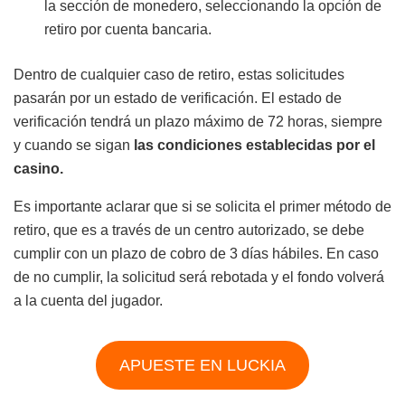
la sección de monedero, seleccionando la opción de
retiro por cuenta bancaria.
Dentro de cualquier caso de retiro, estas solicitudes
pasarán por un estado de verificación. El estado de
verificación tendrá un plazo máximo de 72 horas, siempre
y cuando se sigan
las condiciones establecidas por el
casino.
Es importante aclarar que si se solicita el primer método de
retiro, que es a través de un centro autorizado, se debe
cumplir con un plazo de cobro de 3 días hábiles. En caso
de no cumplir, la solicitud será rebotada y el fondo volverá
a la cuenta del jugador.
APUESTE EN LUCKIA