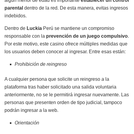
algún menor de edad es importante
establecer un control
parental
dentro de la red. De esta manera, evitas ingresos
indebidos.
Dentro de
Luckia
Perú se mantiene un compromiso
responsable con la
prevención de un juego compulsivo
.
Por este motivo, este casino ofrece múltiples medidas que
los usuarios deben conocer al ingresar. Entre esas están:
Prohibición de reingreso
A cualquier persona que solicite un reingreso a la
plataforma tras haber solicitado una salida voluntaria
anteriormente, no se le permitirá ingresar nuevamente. Las
personas que presenten orden de tipo judicial, tampoco
podrán ingresar a la web.
Orientación