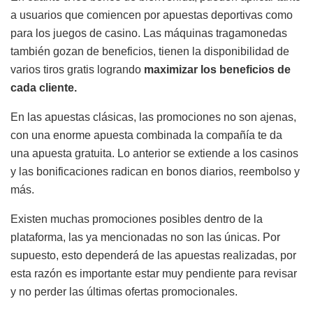
a usuarios que comiencen por apuestas deportivas como
para los juegos de casino. Las máquinas tragamonedas
también gozan de beneficios, tienen la disponibilidad de
varios tiros gratis logrando
maximizar los beneficios de
cada cliente.
En las apuestas clásicas, las promociones no son ajenas,
con una enorme apuesta combinada la compañía te da
una apuesta gratuita. Lo anterior se extiende a los casinos
y las bonificaciones radican en bonos diarios, reembolso y
más.
Existen muchas promociones posibles dentro de la
plataforma, las ya mencionadas no son las únicas. Por
supuesto, esto dependerá de las apuestas realizadas, por
esta razón es importante estar muy pendiente para revisar
y no perder las últimas ofertas promocionales.