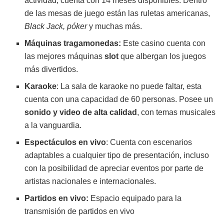
actividad, cuenta con 14 meses disponibles. Dentro
de las mesas de juego están las ruletas americanas,
Black Jack, póker
y muchas más.
Máquinas tragamonedas:
Este casino cuenta con
las mejores máquinas
slot
que albergan los juegos
más divertidos.
Karaoke
: La sala de karaoke no puede faltar, esta
cuenta con una capacidad de 60 personas. Posee un
sonido y video de alta calidad
, con temas musicales
a la vanguardia.
Espectáculos en vivo
: Cuenta con escenarios
adaptables a cualquier tipo de presentación, incluso
con la posibilidad de apreciar eventos por parte de
artistas nacionales e internacionales.
Partidos en vivo:
Espacio equipado para la
transmisión de partidos en vivo