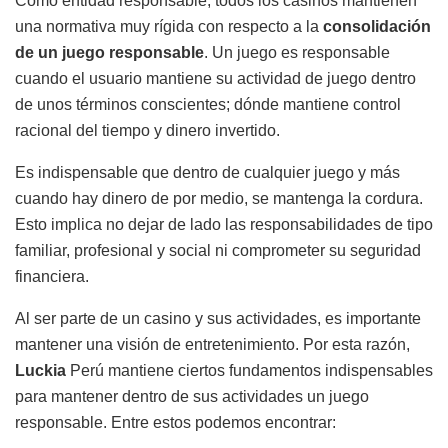
Como entidad responsable, todos los casinos mantienen
una normativa muy rígida con respecto a la
consolidación
de un juego responsable
. Un juego es responsable
cuando el usuario mantiene su actividad de juego dentro
de unos términos conscientes; dónde mantiene control
racional del tiempo y dinero invertido.
Es indispensable que dentro de cualquier juego y más
cuando hay dinero de por medio, se mantenga la cordura.
Esto implica no dejar de lado las responsabilidades de tipo
familiar, profesional y social ni comprometer su seguridad
financiera.
Al ser parte de un casino y sus actividades, es importante
mantener una visión de entretenimiento. Por esta razón,
Luckia
Perú mantiene ciertos fundamentos indispensables
para mantener dentro de sus actividades un juego
responsable. Entre estos podemos encontrar: