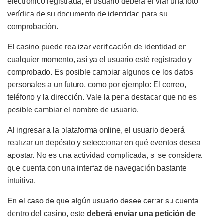
electrónico registrada, el usuario deberá enviar una foto
verídica de su documento de identidad para su
comprobación.
El casino puede realizar verificación de identidad en
cualquier momento, así ya el usuario esté registrado y
comprobado. Es posible cambiar algunos de los datos
personales a un futuro, como por ejemplo: El correo,
teléfono y la dirección. Vale la pena destacar que no es
posible cambiar el nombre de usuario.
Al ingresar a la plataforma online, el usuario deberá
realizar un depósito y seleccionar en qué eventos desea
apostar. No es una actividad complicada, si se considera
que cuenta con una interfaz de navegación bastante
intuitiva.
En el caso de que algún usuario desee cerrar su cuenta
dentro del casino, este
deberá enviar una petición de