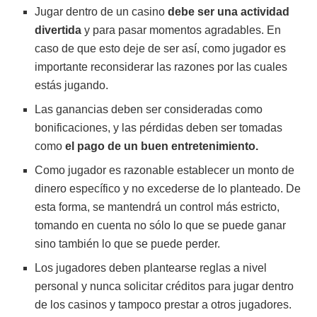
Jugar dentro de un casino
debe ser una actividad
divertida
y para pasar momentos agradables. En
caso de que esto deje de ser así, como jugador es
importante reconsiderar las razones por las cuales
estás jugando.
Las ganancias deben ser consideradas como
bonificaciones, y las pérdidas deben ser tomadas
como
el pago de un buen entretenimiento.
Como jugador es razonable establecer un monto de
dinero específico y no excederse de lo planteado. De
esta forma, se mantendrá un control más estricto,
tomando en cuenta no sólo lo que se puede ganar
sino también lo que se puede perder.
Los jugadores deben plantearse reglas a nivel
personal y nunca solicitar créditos para jugar dentro
de los casinos y tampoco prestar a otros jugadores.