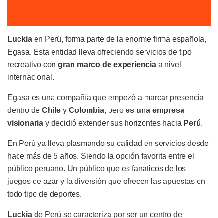
Luckia
en Perú, forma parte de la enorme firma española,
Egasa. Esta entidad lleva ofreciendo servicios de tipo
recreativo con
gran marco de experiencia
a nivel
internacional.
Egasa es una compañía que empezó a marcar presencia
dentro de
Chile
y
Colombia
; pero
es una empresa
visionaria
y decidió extender sus horizontes hacia
Perú
.
En Perú ya lleva plasmando su calidad en servicios desde
hace más de 5 años. Siendo la opción favorita entre el
público peruano. Un público que es fanáticos de los
juegos de azar y la diversión que ofrecen las apuestas en
todo tipo de deportes.
Luckia
de Perú se caracteriza por ser un centro de