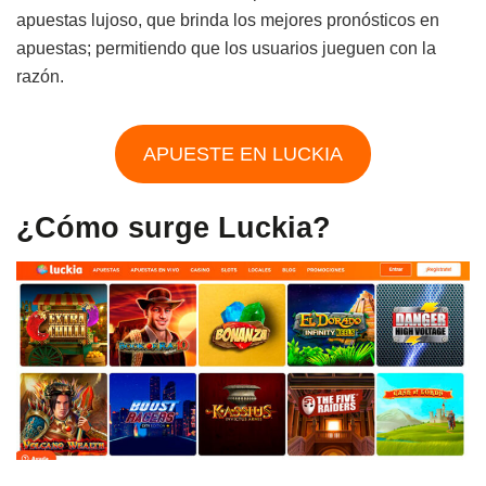
apuestas lujoso, que brinda los mejores pronósticos en
apuestas; permitiendo que los usuarios jueguen con la
razón.
APUESTE EN LUCKIA
¿Cómo surge Luckia?