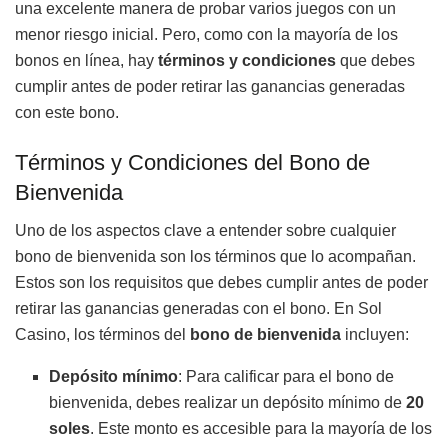
una excelente manera de probar varios juegos con un
menor riesgo inicial. Pero, como con la mayoría de los
bonos en línea, hay
términos y condiciones
que debes
cumplir antes de poder retirar las ganancias generadas
con este bono.
Términos y Condiciones del Bono de
Bienvenida
Uno de los aspectos clave a entender sobre cualquier
bono de bienvenida son los términos que lo acompañan.
Estos son los requisitos que debes cumplir antes de poder
retirar las ganancias generadas con el bono. En Sol
Casino, los términos del
bono de bienvenida
incluyen:
Depósito mínimo
: Para calificar para el bono de
bienvenida, debes realizar un depósito mínimo de
20
soles
. Este monto es accesible para la mayoría de los