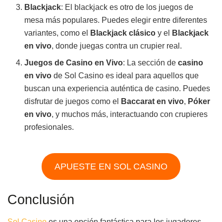
Blackjack
: El blackjack es otro de los juegos de
mesa más populares. Puedes elegir entre diferentes
variantes, como el
Blackjack clásico
y el
Blackjack
en vivo
, donde juegas contra un crupier real.
Juegos de Casino en Vivo
: La sección de
casino
en vivo
de Sol Casino es ideal para aquellos que
buscan una experiencia auténtica de casino. Puedes
disfrutar de juegos como el
Baccarat en vivo
,
Póker
en vivo
, y muchos más, interactuando con crupieres
profesionales.
APUESTE EN SOL CASINO
Conclusión
Sol Casino
es una opción fantástica para los jugadores