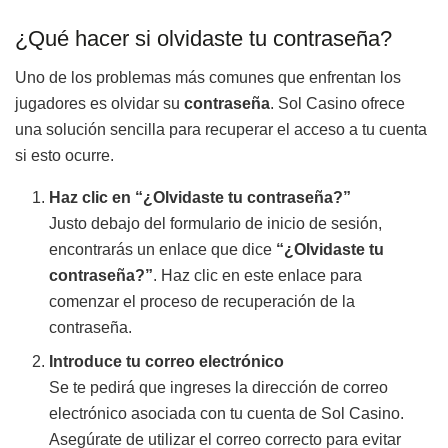
¿Qué hacer si olvidaste tu contraseña?
Uno de los problemas más comunes que enfrentan los
jugadores es olvidar su
contraseña
. Sol Casino ofrece
una solución sencilla para recuperar el acceso a tu cuenta
si esto ocurre.
Haz clic en “¿Olvidaste tu contraseña?”
Justo debajo del formulario de inicio de sesión,
encontrarás un enlace que dice
“¿Olvidaste tu
contraseña?”
. Haz clic en este enlace para
comenzar el proceso de recuperación de la
contraseña.
Introduce tu correo electrónico
Se te pedirá que ingreses la dirección de correo
electrónico asociada con tu cuenta de Sol Casino.
Asegúrate de utilizar el correo correcto para evitar