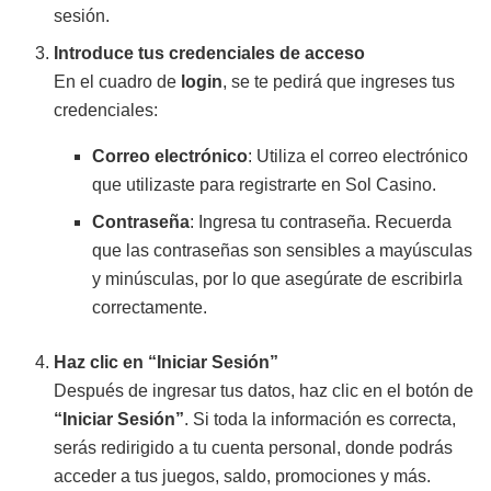
sesión.
Introduce tus credenciales de acceso
En el cuadro de
login
, se te pedirá que ingreses tus
credenciales:
Correo electrónico
: Utiliza el correo electrónico
que utilizaste para registrarte en Sol Casino.
Contraseña
: Ingresa tu contraseña. Recuerda
que las contraseñas son sensibles a mayúsculas
y minúsculas, por lo que asegúrate de escribirla
correctamente.
Haz clic en “Iniciar Sesión”
Después de ingresar tus datos, haz clic en el botón de
“Iniciar Sesión”
. Si toda la información es correcta,
serás redirigido a tu cuenta personal, donde podrás
acceder a tus juegos, saldo, promociones y más.