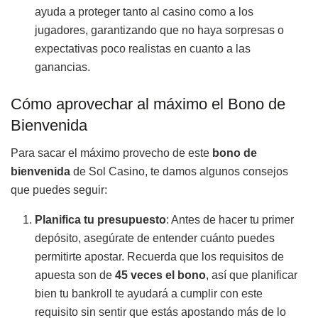
ayuda a proteger tanto al casino como a los
jugadores, garantizando que no haya sorpresas o
expectativas poco realistas en cuanto a las
ganancias.
Cómo aprovechar al máximo el Bono de
Bienvenida
Para sacar el máximo provecho de este
bono de
bienvenida
de Sol Casino, te damos algunos consejos
que puedes seguir:
Planifica tu presupuesto
: Antes de hacer tu primer
depósito, asegúrate de entender cuánto puedes
permitirte apostar. Recuerda que los requisitos de
apuesta son de
45 veces el bono
, así que planificar
bien tu bankroll te ayudará a cumplir con este
requisito sin sentir que estás apostando más de lo