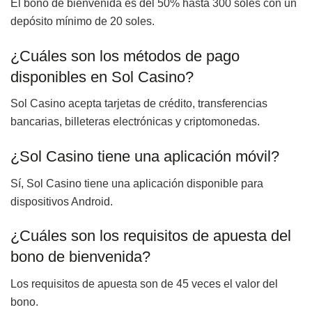
El bono de bienvenida es del 50% hasta 300 soles con un
depósito mínimo de 20 soles.
¿Cuáles son los métodos de pago
disponibles en Sol Casino?
Sol Casino acepta tarjetas de crédito, transferencias
bancarias, billeteras electrónicas y criptomonedas.
¿Sol Casino tiene una aplicación móvil?
Sí, Sol Casino tiene una aplicación disponible para
dispositivos Android.
¿Cuáles son los requisitos de apuesta del
bono de bienvenida?
Los requisitos de apuesta son de 45 veces el valor del
bono.