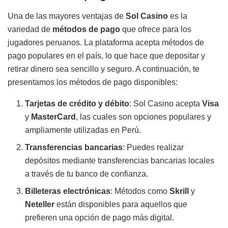
Una de las mayores ventajas de
Sol Casino
es la
variedad de
métodos de pago
que ofrece para los
jugadores peruanos. La plataforma acepta métodos de
pago populares en el país, lo que hace que depositar y
retirar dinero sea sencillo y seguro. A continuación, te
presentamos los métodos de pago disponibles:
Tarjetas de crédito y débito
: Sol Casino acepta
Visa
y
MasterCard
, las cuales son opciones populares y
ampliamente utilizadas en Perú.
Transferencias bancarias
: Puedes realizar
depósitos mediante transferencias bancarias locales
a través de tu banco de confianza.
Billeteras electrónicas
: Métodos como
Skrill
y
Neteller
están disponibles para aquellos que
prefieren una opción de pago más digital.