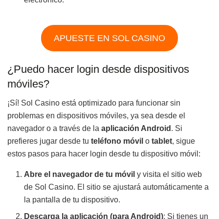
APUESTE EN SOL CASINO
¿Puedo hacer login desde dispositivos
móviles?
¡Sí! Sol Casino está optimizado para funcionar sin
problemas en dispositivos móviles, ya sea desde el
navegador o a través de la
aplicación Android
. Si
prefieres jugar desde tu
teléfono móvil
o
tablet
, sigue
estos pasos para hacer login desde tu dispositivo móvil:
Abre el navegador de tu móvil
y visita el sitio web
de Sol Casino. El sitio se ajustará automáticamente a
la pantalla de tu dispositivo.
Descarga la aplicación (para Android)
: Si tienes un