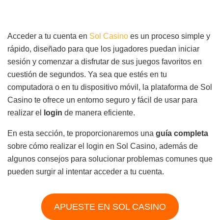
Acceder a tu cuenta en
Sol Casino
es un proceso simple y
rápido, diseñado para que los jugadores puedan iniciar
sesión y comenzar a disfrutar de sus juegos favoritos en
cuestión de segundos. Ya sea que estés en tu
computadora o en tu dispositivo móvil, la plataforma de Sol
Casino te ofrece un entorno seguro y fácil de usar para
realizar el
login
de manera eficiente.
En esta sección, te proporcionaremos una
guía completa
sobre cómo realizar el login en Sol Casino, además de
algunos consejos para solucionar problemas comunes que
pueden surgir al intentar acceder a tu cuenta.
APUESTE EN SOL CASINO