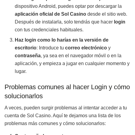
dispositivo Android, puedes optar por descargar la
aplicación oficial de Sol Casino
desde el sitio web.
Después de instalarla, solo tendrás que hacer
login
con tus credenciales habituales.
Haz login como lo harías en la versión de
escritorio
: Introduce tu
correo electrónico
y
contraseña
, ya sea en el navegador móvil o en la
aplicación, y empieza a jugar en cualquier momento y
lugar.
Problemas comunes al hacer Login y cómo
solucionarlos
A veces, pueden surgir problemas al intentar acceder a tu
cuenta de Sol Casino. Aquí te dejamos una lista de los
problemas más comunes y cómo solucionarlos: