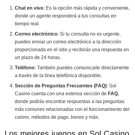
Chat en vivo
: Es la opción más rápida y conveniente,
donde un agente responderá a tus consultas en
tiempo real.
Correo electrónico
: Si tu consulta no es urgente,
puedes enviar un correo electrónico a la dirección
proporcionada en el sitio y recibirás una respuesta en
un plazo de 24 horas.
Teléfono
: También puedes comunicarte directamente
a través de la línea telefónica disponible.
Sección de Preguntas Frecuentes (FAQ)
: Sol
Casino cuenta con una extensa sección de
FAQ
,
donde podrás encontrar respuestas a las preguntas
más comunes relacionadas con el funcionamiento del
casino, métodos de pago, bonos y más.
Los mejores juegos en Sol Casino