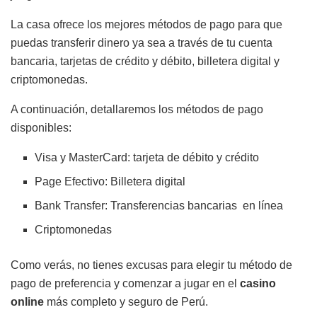
La casa ofrece los mejores métodos de pago para que
puedas transferir dinero ya sea a través de tu cuenta
bancaria, tarjetas de crédito y débito, billetera digital y
criptomonedas.
A continuación, detallaremos los métodos de pago
disponibles:
Visa y MasterCard: tarjeta de débito y crédito
Page Efectivo: Billetera digital
Bank Transfer: Transferencias bancarias en línea
Criptomonedas
Como verás, no tienes excusas para elegir tu método de
pago de preferencia y comenzar a jugar en el
casino
online
más completo y seguro de Perú.