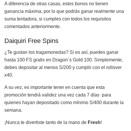
A diferencia de otras casas, estos bonos no tienen
ganancia máxima, por lo que podrás ganar realmente una
suma tentadora, si cumples con todos los requisitos
comentados anteriormente.
Daiquiri Free Spins
¿Te gustan los tragamonedas? Si es así, puedes ganar
hasta 100 FS gratis en Dragon´s Gold 100. Simplemente,
debes depositar al menos S/200 y cumplir con el rollover
x40.
A su vez, es importante tener en cuenta que esta
promoción tendrá validez una vez cada 7 días para
quienes hayan depositado como mínimo S/400 durante la
semana.
¡Nunca te divertiste tanto de la mano de
Fresh
!