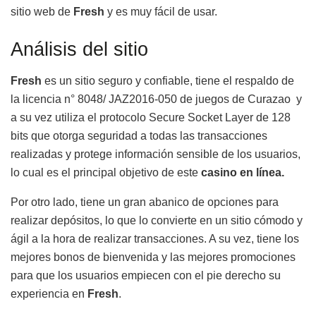
sitio web de
Fresh
y es muy fácil de usar.
Análisis del sitio
Fresh
es un sitio seguro y confiable, tiene el respaldo de
la licencia n° 8048/ JAZ2016-050 de juegos de Curazao y
a su vez utiliza el protocolo Secure Socket Layer de 128
bits que otorga seguridad a todas las transacciones
realizadas y protege información sensible de los usuarios,
lo cual es el principal objetivo de este
casino en línea.
Por otro lado, tiene un gran abanico de opciones para
realizar depósitos, lo que lo convierte en un sitio cómodo y
ágil a la hora de realizar transacciones. A su vez, tiene los
mejores bonos de bienvenida y las mejores promociones
para que los usuarios empiecen con el pie derecho su
experiencia en
Fresh
.