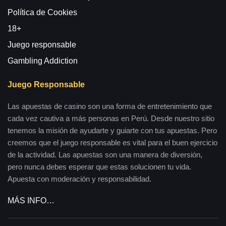
Política de Cookies
18+
Juego responsable
Gambling Addiction
Juego Responsable
Las apuestas de casino son una forma de entretenimiento que
cada vez cautiva a más personas en Perú. Desde nuestro sitio
tenemos la misión de ayudarte y guiarte con tus apuestas. Pero
creemos que el juego responsable es vital para el buen ejercicio
de la actividad. Las apuestas son una manera de diversión,
pero nunca debes esperar que estas solucionen tu vida.
Apuesta con moderación y responsabilidad.
MÁS INFO…