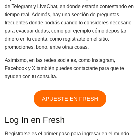
de Telegram y LiveChat, en dónde estarán contestando en
tiempo real. Además, hay una sección de preguntas
frecuentes donde podrás cuando lo consideres necesario
para evacuar dudas, como por ejemplo cómo depositar
dinero en tu cuenta, como registrarte en el sitio,
promociones, bono, entre otras cosas.
Asimismo, en las redes sociales, como Instagram,
Facebook y X también puedes contactarte para que te
ayuden con tu consulta.
APUESTE EN FRESH
Log In en Fresh
Registrarse es el primer paso para ingresar en el mundo