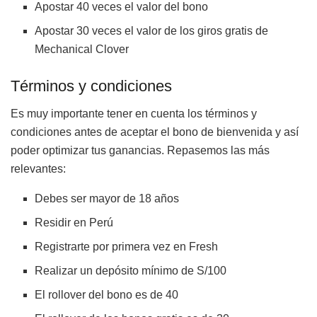
Apostar 40 veces el valor del bono
Apostar 30 veces el valor de los giros gratis de
Mechanical Clover
Términos y condiciones
Es muy importante tener en cuenta los términos y
condiciones antes de aceptar el bono de bienvenida y así
poder optimizar tus ganancias. Repasemos las más
relevantes:
Debes ser mayor de 18 años
Residir en Perú
Registrarte por primera vez en Fresh
Realizar un depósito mínimo de S/100
El rollover del bono es de 40