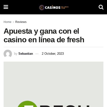
Home
Reviews
Apuesta y gana con el
casino en línea de fresh
by
Sebastian
2 October, 2023