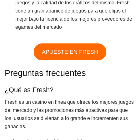
juegos y la calidad de los gráficos del mismo. Fresh
tiene un gran abanico de juegos para que elijas el
mejor bajo la licencia de los mejores proveedores de
egames del mercado
APUESTE EN FRESH
Preguntas frecuentes
¿Qué es Fresh?
Fresh es un casino en línea que ofrece los mejores juegos
del mercado y las promociones más atractivas para que
los usuarios se diviertan a lo grande e incrementen sus
ganacias.