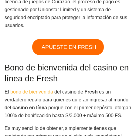
licencia de juegos de Curazao, el proceso de pago es
gestionado por Unionstar Limited y un sistema de
seguridad encriptado para proteger la información de sus
usuarios.
APUESTE EN FRESH
Bono de bienvenida del casino en
línea de Fresh
El
bono de bienvenida
del casino de
Fresh
es un
verdadero regalo para quienes quieran ingresar al mundo
del
casino en línea
porque con el primer depósito, otorgan
100% de bonificación hasta S/3.000 + máximo 500 FS.
Es muy sencillo de obtener, simplemente tienes que