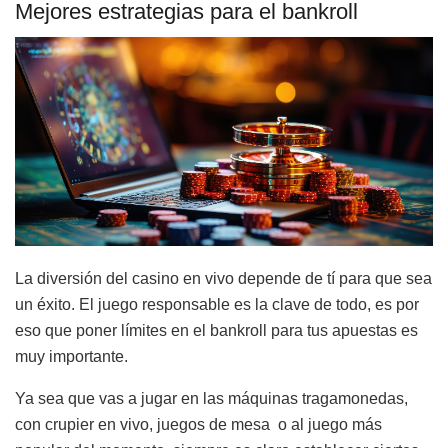
Mejores estrategias para el bankroll
La diversión del casino en vivo depende de tí para que sea
un éxito. El juego responsable es la clave de todo, es por
eso que poner límites en el bankroll para tus apuestas es
muy importante.
Ya sea que vas a jugar en las máquinas tragamonedas,
con crupier en vivo, juegos de mesa o al juego más