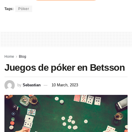
Tags:
Póker
Home
Blog
Juegos de póker en Betsson
by
Sebastian
10 March, 2023