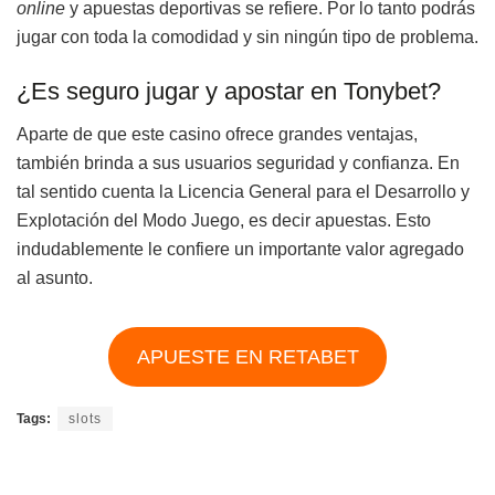
online
y apuestas deportivas se refiere. Por lo tanto podrás
jugar con toda la comodidad y sin ningún tipo de problema.
¿Es seguro jugar y apostar en Tonybet?
Aparte de que este casino ofrece grandes ventajas,
también brinda a sus usuarios seguridad y confianza. En
tal sentido cuenta la Licencia General para el Desarrollo y
Explotación del Modo Juego, es decir apuestas. Esto
indudablemente le confiere un importante valor agregado
al asunto.
APUESTE EN RETABET
Tags:
slots