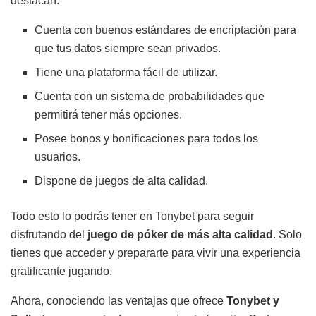
destacan:
Cuenta con buenos estándares de encriptación para
que tus datos siempre sean privados.
Tiene una plataforma fácil de utilizar.
Cuenta con un sistema de probabilidades que
permitirá tener más opciones.
Posee bonos y bonificaciones para todos los
usuarios.
Dispone de juegos de alta calidad.
Todo esto lo podrás tener en Tonybet para seguir
disfrutando del
juego de póker
de más alta calidad
. Solo
tienes que acceder y prepararte para vivir una experiencia
gratificante jugando.
Ahora, conociendo las ventajas que ofrece
Tonybet y