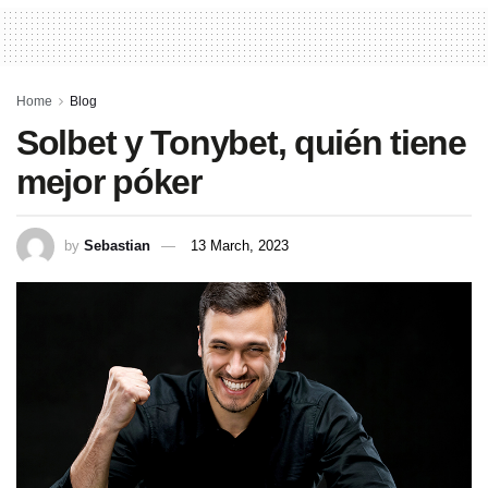
Home
Blog
Solbet y Tonybet, quién tiene
mejor póker
by
Sebastian
13 March, 2023