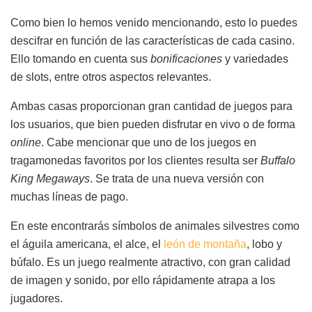
Como bien lo hemos venido mencionando, esto lo puedes
descifrar en función de las características de cada casino.
Ello tomando en cuenta sus
bonificaciones
y variedades
de slots, entre otros aspectos relevantes.
Ambas casas proporcionan gran cantidad de juegos para
los usuarios, que bien pueden disfrutar en vivo o de forma
online
. Cabe mencionar que uno de los juegos en
tragamonedas favoritos por los clientes resulta ser
Buffalo
King Megaways
. Se trata de una nueva versión con
muchas líneas de pago.
En este encontrarás símbolos de animales silvestres como
el águila americana, el alce, el
león de montaña
, lobo y
búfalo. Es un juego realmente atractivo, con gran calidad
de imagen y sonido, por ello rápidamente atrapa a los
jugadores.