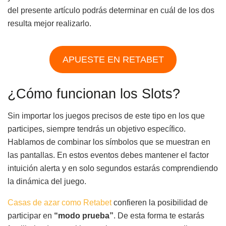
del presente artículo podrás determinar en cuál de los dos
resulta mejor realizarlo.
APUESTE EN RETABET
¿Cómo funcionan los Slots?
Sin importar los juegos precisos de este tipo en los que
participes, siempre tendrás un objetivo específico.
Hablamos de combinar los símbolos que se muestran en
las pantallas. En estos eventos debes mantener el factor
intuición alerta y en solo segundos estarás comprendiendo
la dinámica del juego.
Casas de azar como Retabet
confieren la posibilidad de
participar en
“modo prueba”
. De esta forma te estarás