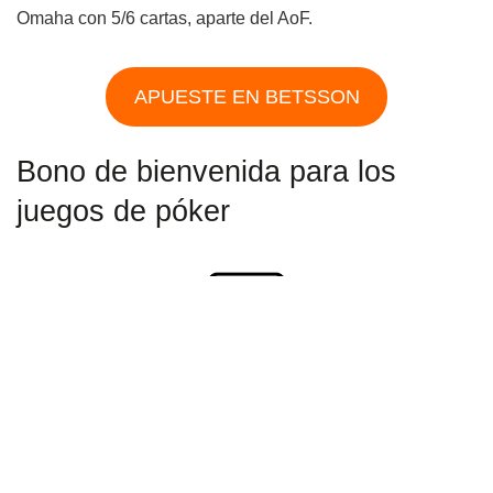
Omaha con 5/6 cartas, aparte del AoF.
APUESTE EN BETSSON
Bono de bienvenida para los
juegos de póker