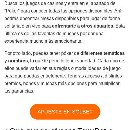
Busca los juegos de casinos y entra en el apartado de
“Póker” para conocer todas las opciones disponibles. Ahí
podrás encontrar mesas disponibles para jugar de forma
solitaria o en vivo para
enfrentarte a otros usuarios
. Esta
última es de las favoritas de muchos por dar una
experiencia mucho más emocionante.
Por otro lado, puedes tener póker de
diferentes temáticas
y nombres
, lo que te permite tener variedad. Cada uno de
ellos puede variar en sus reglas o modalidades de juego
para que puedas entretenerte. Tendrás acceso a distintos
premios, bonos y muchas más opciones para multiplicar
tus ganancias.
APUESTE EN SOLBET