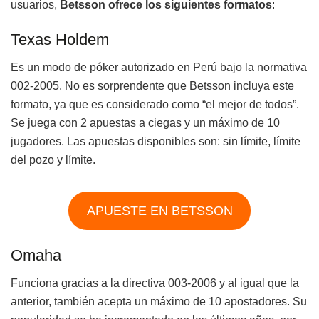
usuarios,
Betsson ofrece los siguientes formatos
:
Texas Holdem
Es un modo de póker autorizado en Perú bajo la normativa
002-2005. No es sorprendente que Betsson incluya este
formato, ya que es considerado como “el mejor de todos”.
Se juega con 2 apuestas a ciegas y un máximo de 10
jugadores. Las apuestas disponibles son: sin límite, l
ímite
del pozo y límite.
APUESTE EN BETSSON
Omaha
Funciona gracias a la directiva 003-2006 y al igual que la
anterior, también acepta un máximo de 10 apostadores. Su