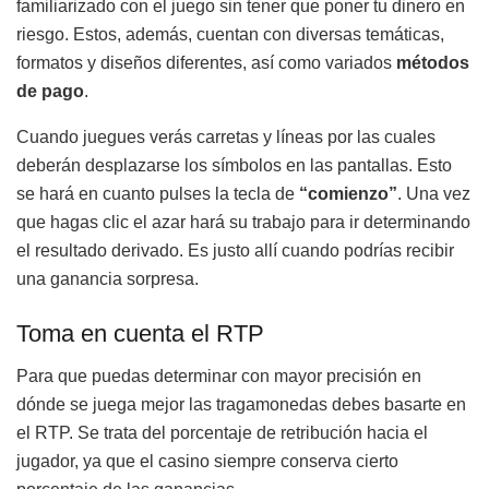
familiarizado con el juego sin tener que poner tu dinero en
riesgo. Estos, además, cuentan con diversas temáticas,
formatos y diseños diferentes, así como variados
métodos
de pago
.
Cuando juegues verás carretas y líneas por las cuales
deberán desplazarse los símbolos en las pantallas. Esto
se hará en cuanto pulses la tecla de
“comienzo”
. Una vez
que hagas
clic el azar hará su trabajo para ir determinando
el resultado derivado. Es justo allí cuando podrías recibir
una ganancia sorpresa.
Toma en cuenta el RTP
Para que puedas determinar con mayor precisión en
dónde se juega mejor las tragamonedas debes basarte en
el RTP. Se trata del porcentaje de retribución hacia el
jugador, ya que el casino siempre conserva cierto