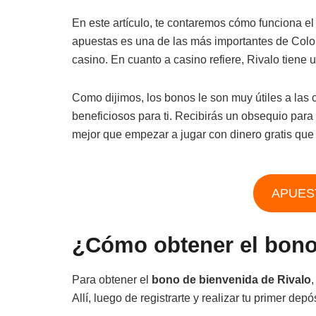
En este artículo, te contaremos cómo funciona e
apuestas es una de las más importantes de Colo
casino. En cuanto a casino refiere, Rivalo tiene 
Como dijimos, los bonos le son muy útiles a las
beneficiosos para ti. Recibirás un obsequio par
mejor que empezar a jugar con dinero gratis que 
APUES
¿Cómo obtener el bono
Para obtener el
bono de bienvenida de Rivalo
,
Allí, luego de registrarte y realizar tu primer dep