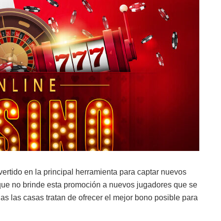
ertido en la principal herramienta para captar nuevos
a que no brinde esta promoción a nuevos jugadores que se
s las casas tratan de ofrecer el mejor bono posible para