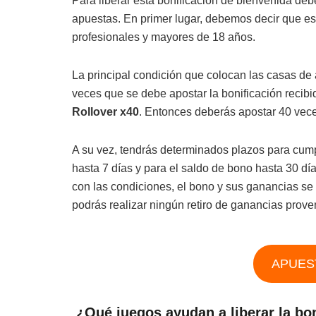
Para liberar esta bonificación de bienvenida deb
apuestas. En primer lugar, debemos decir que e
profesionales y mayores de 18 años.
La principal condición que colocan las casas de 
veces que se debe apostar la bonificación recibi
Rollover x40
. Entonces deberás apostar 40 veces
A su vez, tendrás determinados plazos para cumpl
hasta 7 días y para el saldo de bono hasta 30 dí
con las condiciones, el bono y sus ganancias se 
podrás realizar ningún retiro de ganancias proven
APUES
¿Qué juegos ayudan a liberar la bo