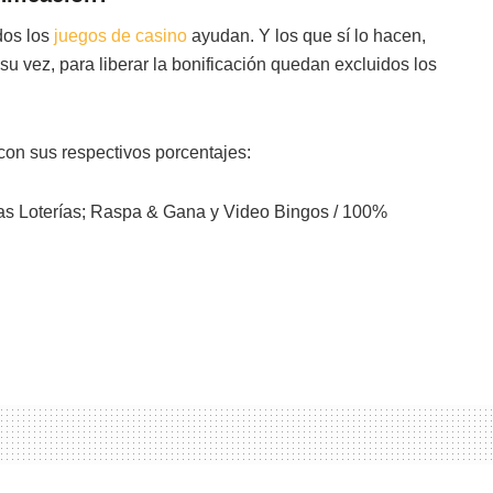
dos los
juegos de casino
ayudan. Y los que sí lo hacen,
su vez, para liberar la bonificación quedan excluidos los
con sus respectivos porcentajes:
as Loterías; Raspa & Gana y Video Bingos / 100%