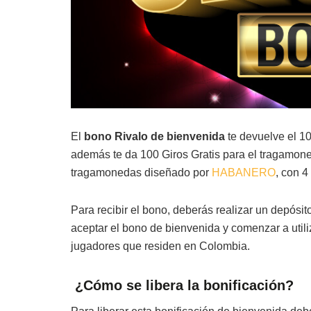
El
bono Rivalo de bienvenida
te devuelve el 1
además te da 100 Giros Gratis para el tragamo
tragamonedas diseñado por
HABANERO
, con 4
Para recibir el bono, deberás realizar un depós
aceptar el bono de bienvenida y comenzar a utiliz
jugadores que residen en Colombia.
¿Cómo se libera la bonificación?