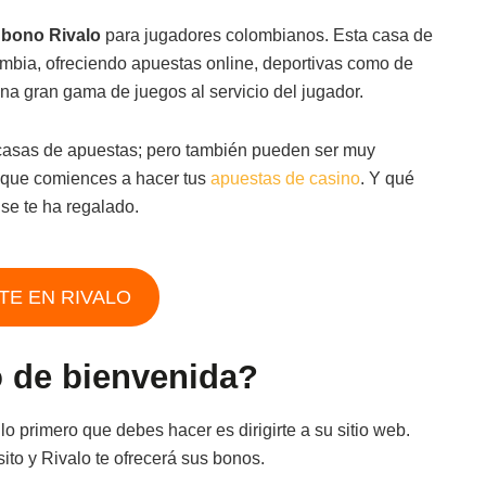
l
bono Rivalo
para jugadores colombianos. Esta casa de
mbia, ofreciendo apuestas online, deportivas como de
una gran gama de juegos al servicio del jugador.
 casas de apuestas; pero también pueden ser muy
a que comiences a hacer tus
apuestas de casino
. Y qué
se te ha regalado.
TE EN RIVALO
 de bienvenida?
 lo primero que debes hacer es dirigirte a su sitio web.
ósito y Rivalo te ofrecerá sus bonos.